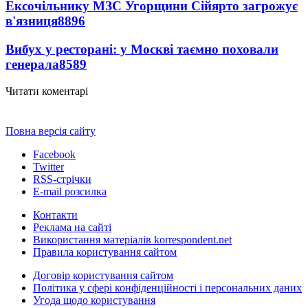
Ексочільнику МЗС Угорщини Сійярто загрожує
в'язниця
8896
Вибух у ресторані: у Москві таємно поховали
генерала
8589
Читати коментарі
Повна версія сайту
Facebook
Twitter
RSS-стрічки
E-mail розсилка
Контакти
Реклама на сайті
Використання матеріалів korrespondent.net
Правила користування сайтом
Договір користування сайтом
Політика у сфері конфіденційності і персональних даних
Угода щодо користування