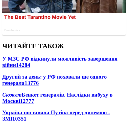
ЧИТАЙТЕ ТАКОЖ
У МЗС РФ відкинули можливість завершення
війни
14284
Другий за день: у РФ поховали ще одного
генерала
13776
Сюжет
Бенкет генералів. Наслідки вибуху в
Москві
12777
Україна поставила Путіна перед дилемою -
ЗМІ
10351