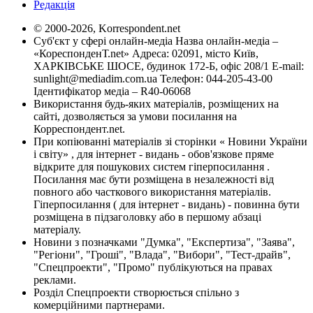
Редакція
© 2000-2026, Korrespondent.net
Суб'єкт у сфері онлайн-медіа Назва онлайн-медіа –
«КореспонденТ.net» Адреса: 02091, місто Київ,
ХАРКІВСЬКЕ ШОСЕ, будинок 172-Б, офіс 208/1 E-mail:
sunlight@mediadim.com.ua
Телефон: 044-205-43-00
Ідентифікатор медіа – R40-06068
Використання будь-яких матеріалів, розміщених на
сайті, дозволяється за умови посилання на
Корреспондент.net.
При копіюванні матеріалів зі сторінки « Новини України
і світу» , для інтернет - видань - обов'язкове пряме
відкрите для пошукових систем гіперпосилання .
Посилання має бути розміщена в незалежності від
повного або часткового використання матеріалів.
Гіперпосилання ( для інтернет - видань) - повинна бути
розміщена в підзаголовку або в першому абзаці
матеріалу.
Новини з позначками "Думка", "Експертиза", "Заява",
"Регіони", "Гроші", "Влада", "Вибори", "Тест-драйв",
"Спецпроекти", "Промо" публікуються на правах
реклами.
Розділ Спецпроекти створюється спільно з
комерційними партнерами.