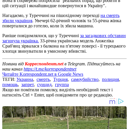
Вона в соцмережі попросила "реальних порад, що робити в
цій ситуації і якнайшвидше повернутися в Україну".
Нагадаємо, у Туреччині на пішохідному переході
на смерть
збили українця
. Увечері 62-річний чоловік та 55-річна жінка
поверталися до готелю, коли їх збила машина.
Раніше повідомлялося, що у Туреччині
за загадкових обставин
загинула українка.
33-річна українська модель Анжеліка
Сраб'янц зірвалася з балкона на п'ятому поверсі - її турецького
хлопця звинуватили в умисному вбивстві.
Новини від
Корреспондент.net
в Telegram. Підписуйтесь на
наш канал
https://t.me/korrespondentnet
Читайте Korrespondent.net в Google News
ТЕГИ:
Украина
,
смерть
,
Турция
,
самоубийство
,
полиция
,
помощь
,
запрет
,
суицид
,
группа
Якщо ви помітили помилку, виділіть необхідний текст і
натисніть Ctrl + Enter, щоб повідомити про це редакцію.