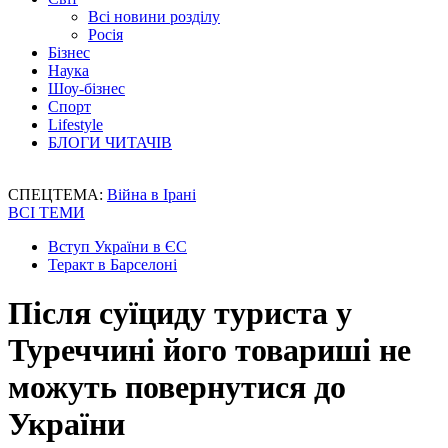
Всі новини розділу
Росія
Бізнес
Наука
Шоу-бізнес
Спорт
Lifestyle
БЛОГИ ЧИТАЧІВ
СПЕЦТЕМА:
Війна в Ірані
ВСІ ТЕМИ
Вступ України в ЄС
Теракт в Барселоні
Після суїциду туриста у
Туреччині його товариші не
можуть повернутися до
України