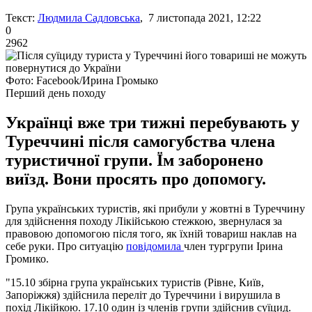
Текст:
Людмила Садловська
, 7 листопада 2021, 12:22
0
2962
Фото: Facebook/Ирина Громыко
Перший день походу
Українці вже три тижні перебувають у
Туреччині після самогубства члена
туристичної групи. Їм заборонено
виїзд. Вони просять про допомогу.
Група українських туристів, які прибули у жовтні в Туреччину
для здійснення походу Лікійською стежкою, звернулася за
правовою допомогою після того, як їхній товариш наклав на
себе руки. Про ситуацію
повідомила
член тургрупи Ірина
Громико.
"15.10 збірна група українських туристів (Рівне, Київ,
Запоріжжя) здійснила переліт до Туреччини і вирушила в
похід Лікійкою. 17.10 один із членів групи здійснив суїцид.