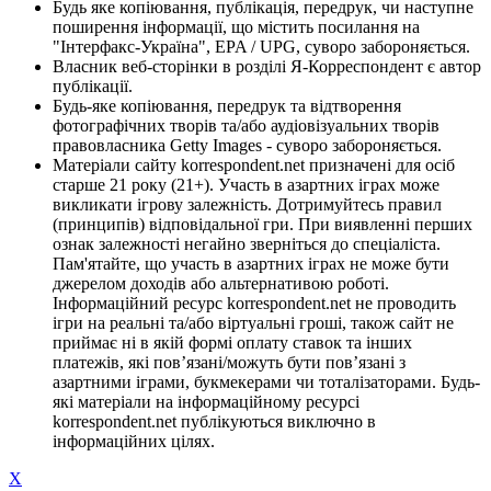
Будь яке копіювання, публікація, передрук, чи наступне
поширення інформації, що містить посилання на
"Інтерфакс-Україна", EPA / UPG, суворо забороняється.
Власник веб-сторінки в розділі Я-Корреспондент є автор
публікації.
Будь-яке копіювання, передрук та відтворення
фотографічних творів та/або аудіовізуальних творів
правовласника Getty Images - суворо забороняється.
Матеріали сайту korrespondent.net призначені для осіб
старше 21 року (21+). Участь в азартних іграх може
викликати ігрову залежність. Дотримуйтесь правил
(принципів) відповідальної гри. При виявленні перших
ознак залежності негайно зверніться до спеціаліста.
Пам'ятайте, що участь в азартних іграх не може бути
джерелом доходів або альтернативою роботі.
Інформаційний ресурс korrespondent.net не проводить
ігри на реальні та/або віртуальні гроші, також сайт не
приймає ні в якій формі оплату ставок та інших
платежів, які пов’язані/можуть бути пов’язані з
азартними іграми, букмекерами чи тоталізаторами. Будь-
які матеріали на інформаційному ресурсі
korrespondent.net публікуються виключно в
інформаційних цілях.
X