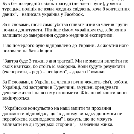
Був безпосередній свідок трагедії (не член групи), у якого
турецька поліція не взяла жодних свідчень, хоча б контактних
даних", - написала українка у Facebook.
За її словами, після самогубства співвітчизника членів групи
почали допитувати. Пізніше сімом українцям суд заборонив
залишати до завершення судово-медичної експертизи.
Тіло померлого було відправлено до України. 22 жовтня його
поховали на батьківщині.
"Завтра буде 3 тижні з дня трагедії. Ми не змогли вилетіти по
своїх квитках, бо стоїть id заборона. Коли будуть результати
(експертизи, - ред.) – невідомо", - додала Громико.
За її словами, в Україні на членів групи чекають сім'ї, робота.
Українці, які застрягли в Туреччині, змушені орендувати
дешеве житло і на всьому економити. Фінансові кошти вони
закінчуються.
"Українське консульство на наші запити та прохання
допомогти відповідає, що "в даному випадку допомога не
передбачена законодавством" і кажуть, що не можуть
впливати на дії турецької сторони", - зазначила жінка.