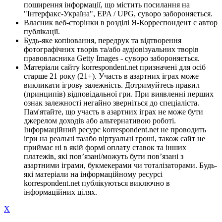
поширення інформації, що містить посилання на
"Інтерфакс-Україна", EPA / UPG, суворо забороняється.
Власник веб-сторінки в розділі Я-Корреспондент є автор
публікації.
Будь-яке копіювання, передрук та відтворення
фотографічних творів та/або аудіовізуальних творів
правовласника Getty Images - суворо забороняється.
Матеріали сайту korrespondent.net призначені для осіб
старше 21 року (21+). Участь в азартних іграх може
викликати ігрову залежність. Дотримуйтесь правил
(принципів) відповідальної гри. При виявленні перших
ознак залежності негайно зверніться до спеціаліста.
Пам'ятайте, що участь в азартних іграх не може бути
джерелом доходів або альтернативою роботі.
Інформаційний ресурс korrespondent.net не проводить
ігри на реальні та/або віртуальні гроші, також сайт не
приймає ні в якій формі оплату ставок та інших
платежів, які пов’язані/можуть бути пов’язані з
азартними іграми, букмекерами чи тоталізаторами. Будь-
які матеріали на інформаційному ресурсі
korrespondent.net публікуються виключно в
інформаційних цілях.
X