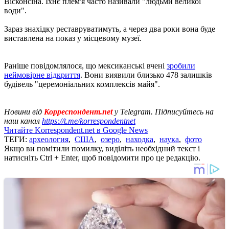
Вісконсіна. Їхнє плем'я часто називали "людьми великої
води".
Зараз знахідку реставруватимуть, а через два роки вона буде
виставлена ​​на показ у місцевому музеї.
Раніше повідомлялося, що мексиканські вчені
зробили
неймовірне відкриття
. Вони виявили близько 478 залишків
будівель "церемоніальних комплексів майя".
Новини від
Корреспондент.net
у Telegram. Підписуйтесь на
наш канал
https://t.me/korrespondentnet
Читайте Korrespondent.net в Google News
ТЕГИ:
археология
,
США
,
озеро
,
находка
,
наука
,
фото
Якщо ви помітили помилку, виділіть необхідний текст і
натисніть Ctrl + Enter, щоб повідомити про це редакцію.