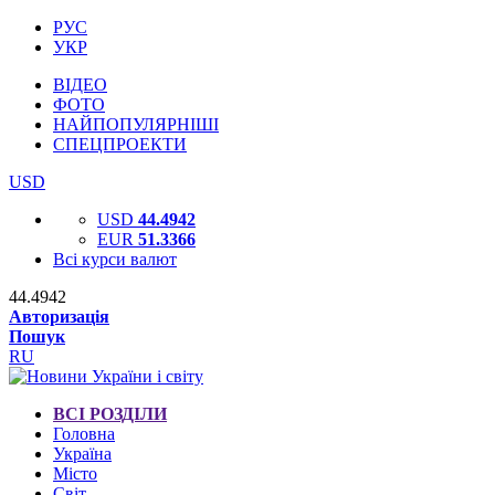
РУС
УКР
ВІДЕО
ФОТО
НАЙПОПУЛЯРНІШІ
СПЕЦПРОЕКТИ
USD
USD
44.4942
EUR
51.3366
Всі курси валют
44.4942
Авторизація
Пошук
RU
ВСІ РОЗДІЛИ
Головна
Україна
Місто
Світ