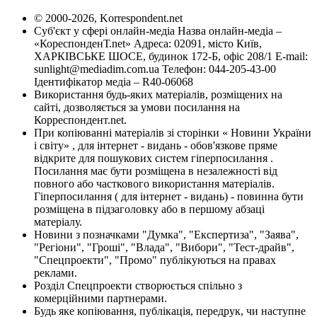
© 2000-2026, Korrespondent.net
Суб'єкт у сфері онлайн-медіа Назва онлайн-медіа –
«КореспонденТ.net» Адреса: 02091, місто Київ,
ХАРКІВСЬКЕ ШОСЕ, будинок 172-Б, офіс 208/1 E-mail:
sunlight@mediadim.com.ua
Телефон: 044-205-43-00
Ідентифікатор медіа – R40-06068
Використання будь-яких матеріалів, розміщених на
сайті, дозволяється за умови посилання на
Корреспондент.net.
При копіюванні матеріалів зі сторінки « Новини України
і світу» , для інтернет - видань - обов'язкове пряме
відкрите для пошукових систем гіперпосилання .
Посилання має бути розміщена в незалежності від
повного або часткового використання матеріалів.
Гіперпосилання ( для інтернет - видань) - повинна бути
розміщена в підзаголовку або в першому абзаці
матеріалу.
Новини з позначками "Думка", "Експертиза", "Заява",
"Регіони", "Гроші", "Влада", "Вибори", "Тест-драйв",
"Спецпроекти", "Промо" публікуються на правах
реклами.
Розділ Спецпроекти створюється спільно з
комерційними партнерами.
Будь яке копіювання, публікація, передрук, чи наступне