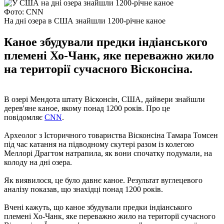
Фото: CNN
На дні озера в США знайшли 1200-річне каное
Каное збудували предки індіанського
племені Хо-Чанк, яке переважно жило
на території сучасного Вісконсіна.
В озері Мендота штату Вісконсін, США, дайвери знайшли
дерев'яне каное, якому понад 1200 років. Про це
повідомляє
CNN
.
Археолог з Історичного товариства Вісконсіна Тамара Томсен
під час катання на підводному скутері разом із колегою
Меллорі Драгтом натрапила, як вони спочатку подумали, на
колоду на дні озера.
Як виявилося, це було давнє каное. Результат вуглецевого
аналізу показав, що знахідці понад 1200 років.
Вчені кажуть, що каное збудували предки індіанського
племені Хо-Чанк, яке переважно жило на території сучасного