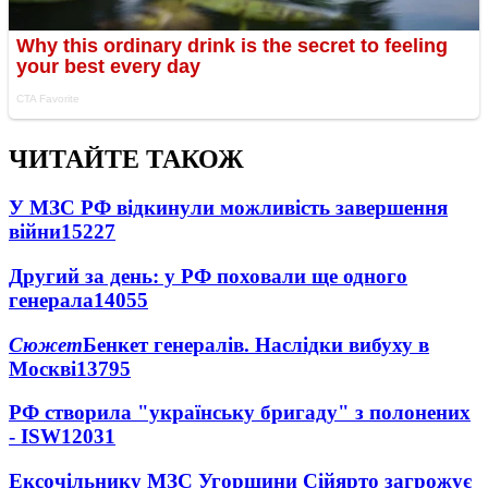
ЧИТАЙТЕ ТАКОЖ
У МЗС РФ відкинули можливість завершення
війни
15227
Другий за день: у РФ поховали ще одного
генерала
14055
Сюжет
Бенкет генералів. Наслідки вибуху в
Москві
13795
РФ створила "українську бригаду" з полонених
- ISW
12031
Ексочільнику МЗС Угорщини Сійярто загрожує