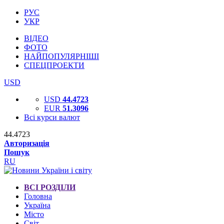
РУС
УКР
ВІДЕО
ФОТО
НАЙПОПУЛЯРНІШІ
СПЕЦПРОЕКТИ
USD
USD
44.4723
EUR
51.3096
Всі курси валют
44.4723
Авторизація
Пошук
RU
ВСІ РОЗДІЛИ
Головна
Україна
Місто
Світ