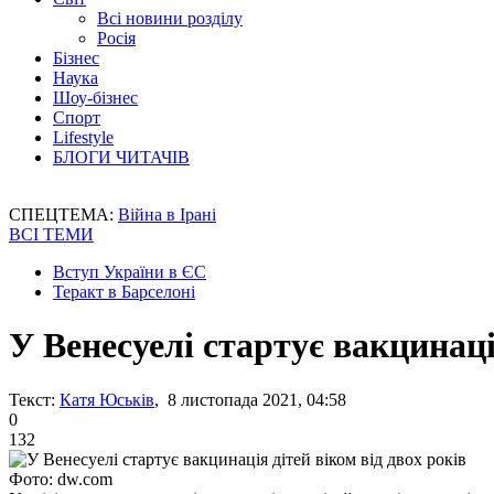
Всі новини розділу
Росія
Бізнес
Наука
Шоу-бізнес
Спорт
Lifestyle
БЛОГИ ЧИТАЧІВ
СПЕЦТЕМА:
Війна в Ірані
ВСІ ТЕМИ
Вступ України в ЄС
Теракт в Барселоні
У Венесуелі стартує вакцинаці
Текст:
Катя Юськів
, 8 листопада 2021, 04:58
0
132
Фото: dw.com