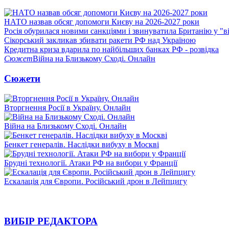
НАТО назвав обсяг допомоги Києву на 2026-2027 роки
Росія обурилася новими санкціями і звинуватила Британію у "в
Сікорський закликав збивати ракети РФ над Україною
Кредитна криза вдарила по найбільших банках РФ - розвідка
Сюжет
Війна на Близькому Сході. Онлайн
Сюжети
Вторгнення Росії в Україну. Онлайн
Війна на Близькому Сході. Онлайн
Бенкет генералів. Наслідки вибуху в Москві
Брудні технології. Атаки РФ на вибори у Франції
Ескалація для Європи. Російський дрон в Лейпцигу
ВИБІР РЕДАКТОРА