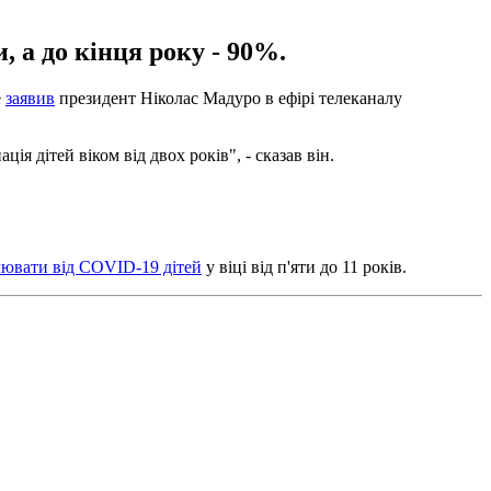
 а до кінця року - 90%.
е
заявив
президент Ніколас Мадуро в ефірі телеканалу
 дітей віком від двох років", - сказав він.
ювати від COVID-19 дітей
у віці від п'яти до 11 років.