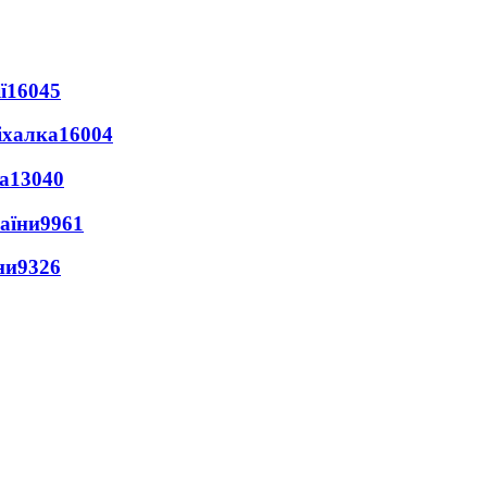
ї
16045
іхалка
16004
а
13040
раїни
9961
ни
9326