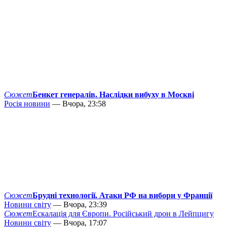
Сюжет
Бенкет генералів. Наслідки вибуху в Москві
Росія новини
— Вчора, 23:58
Сюжет
Брудні технології. Атаки РФ на вибори у Франції
Новини світу
— Вчора, 23:39
Сюжет
Ескалація для Європи. Російський дрон в Лейпцигу
Новини світу
— Вчора, 17:07