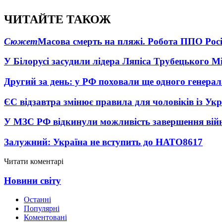
ЧИТАЙТЕ ТАКОЖ
Сюжет
Масова смерть на пляжі. Робота ППО Росі
У Білорусі засудили лідера Ляпіса Трубецького М
Другий за день: у РФ поховали ще одного генерал
ЄС відзавтра змінює правила для чоловіків із Ук
У МЗС РФ відкинули можливість завершення вій
Залужний: Україна не вступить до НАТО
8617
Читати коментарі
Новини світу
Останні
Популярні
Коментовані