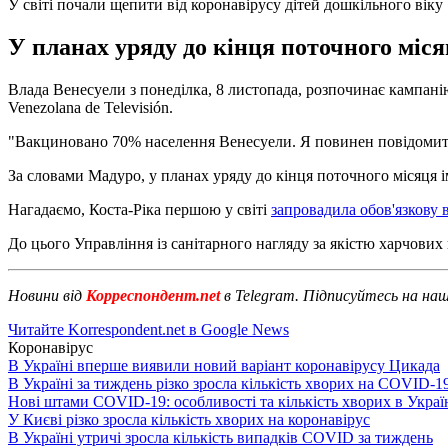
У світі почали щепити від коронавірусу дітей дошкільного віку
У планах уряду до кінця поточного міся
Влада Венесуели з понеділка, 8 листопада, розпочинає кампанію 
Venezolana de Televisión.
"Вакциновано 70% населення Венесуели. Я повинен повідомити, щ
За словами Мадуро, у планах уряду до кінця поточного місяця і
Нагадаємо, Коста-Ріка першою у світі
запровадила обов'язкову 
До цього Управління із санітарного нагляду за якістю харчови
Новини від
Корреспондент.net
в Telegram. Підписуйтесь на на
Читайте Korrespondent.net в Google News
Коронавірус
В Україні вперше виявили новий варіант коронавірусу Цикада
В Україні за тиждень різко зросла кількість хворих на COVID-1
Нові штами COVID-19: особливості та кількість хворих в Украї
У Києві різко зросла кількість хворих на коронавірус
В Україні утричі зросла кількість випадків COVID за тиждень