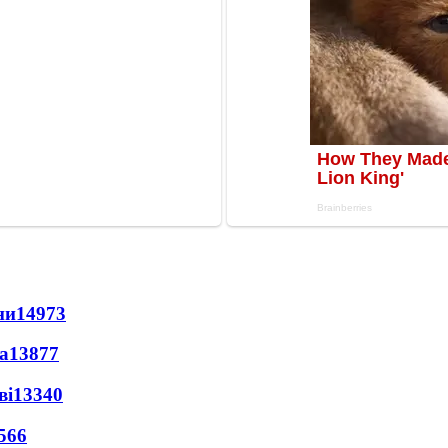
ни
14973
а
13877
ві
13340
566