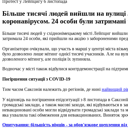
Протест у Лейпцигу 6 листопада
Більше тисячі людей вийшли на вулиці 
коронавірусом. 24 особи були затримані
Більше тисячі людей у східнонімецькому місті Лейпциг вийшли 
затримала 24 особи, які прийшли на акцію з забороненими пред
Організатори очікували, що участь в марші у центрі міста візьм
було дозволено лише мітинг однієї тисячі учасників. Але на ву
дозволеного мітингу, але поліція їх зупиняла.
Водночас у місті також відбулися контрдемонстрації на підтр
Погіршення ситуації з COVID-19
Тим часом Саксонія належить до регіонів, де нині
найвищий рів
У відповідь на погіршення епідситуації з 8 листопада в Саксон
громадські заклади, а також масові заходи, які відбуваються в
невакциновані особи могли відвідувати громадські заклади та
яка ухвалила такі обмеження для невакцинованих. Виняток зро
Опитування: більшість німців - за обов'язкове щеплення ві