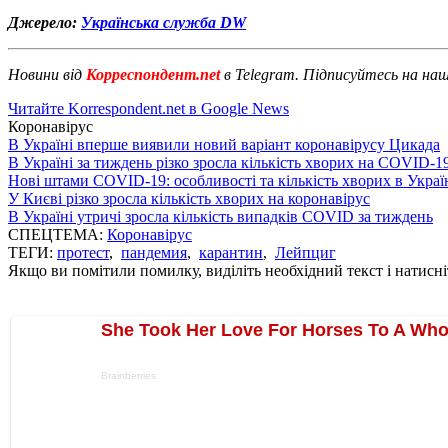
Джерело:
Українська служба DW
Новини від
Корреспондент.net
в Telegram. Підписуйтесь на на
Читайте Korrespondent.net в Google News
Коронавірус
В Україні вперше виявили новий варіант коронавірусу Цикада
В Україні за тиждень різко зросла кількість хворих на COVID-1
Нові штами COVID-19: особливості та кількість хворих в Украї
У Києві різко зросла кількість хворих на коронавірус
В Україні утричі зросла кількість випадків COVID за тиждень
СПЕЦТЕМА:
Коронавірус
ТЕГИ:
протест
,
пандемия
,
карантин
,
Лейпциг
Якщо ви помітили помилку, виділіть необхідний текст і натисніт