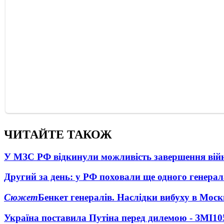
ЧИТАЙТЕ ТАКОЖ
У МЗС РФ відкинули можливість завершення вій
Другий за день: у РФ поховали ще одного генерал
Сюжет
Бенкет генералів. Наслідки вибуху в Моск
Україна поставила Путіна перед дилемою - ЗМІ
10