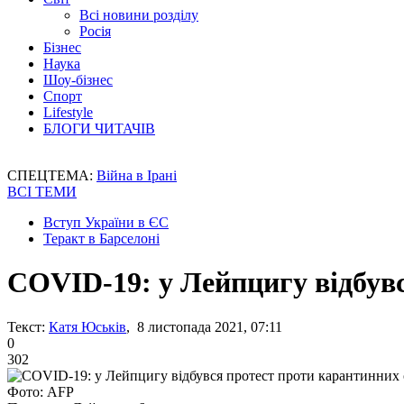
Всі новини розділу
Росія
Бізнес
Наука
Шоу-бізнес
Спорт
Lifestyle
БЛОГИ ЧИТАЧІВ
СПЕЦТЕМА:
Війна в Ірані
ВСІ ТЕМИ
Вступ України в ЄС
Теракт в Барселоні
COVID-19: у Лейпцигу відбув
Текст:
Катя Юськів
, 8 листопада 2021, 07:11
0
302
Фото: AFP