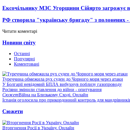
Ексочільнику МЗС Угорщини Сійярто загрожує в
РФ створила "українську бригаду" з полонених -
Читати коментарі
Новини світу
Останні
Популярні
Коментовані
Туреччина обмежила рух суден до Чорного моря через атаки
У Болгарії невідомий БПЛА вибухнув поблизу газопроводу
Росіяни змінили ставлення до війни - опитування
Сюжет
Війна на Близькому Сході. Онлайн
Іспанія оголосила про прикордонний контроль для мандрівників 
Сюжети
Вторгнення Росії в Україну. Онлайн