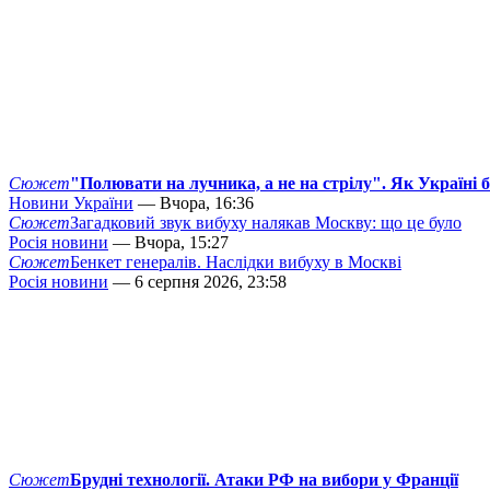
Сюжет
"Полювати на лучника, а не на стрілу". Як Україні 
Новини України
— Вчора, 16:36
Сюжет
Загадковий звук вибуху налякав Москву: що це було
Росія новини
— Вчора, 15:27
Сюжет
Бенкет генералів. Наслідки вибуху в Москві
Росія новини
— 6 серпня 2026, 23:58
Сюжет
Брудні технології. Атаки РФ на вибори у Франції