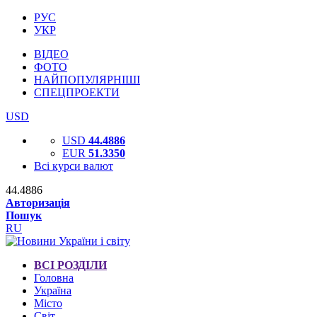
РУС
УКР
ВІДЕО
ФОТО
НАЙПОПУЛЯРНІШІ
СПЕЦПРОЕКТИ
USD
USD
44.4886
EUR
51.3350
Всі курси валют
44.4886
Авторизація
Пошук
RU
ВСІ РОЗДІЛИ
Головна
Україна
Місто
Світ