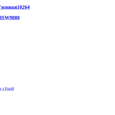
'язниця
10264
 ISW
9880
з Італії