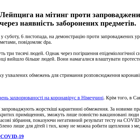
Лейпцига на мітинг проти запроваджених
 через наявність заборонених предметів.
у суботу, 6 листопада, на демонстрацію проти запроваджених ур
метами, повідомляє dpa.
уть три тисячі людей. Однак через погіршення епідеміологічної с
лиці вийшло більше людей. Вони намагалися влаштувати протестну
имку ухвалених обмежень для стримання розповсюдження коронаві
ень захворюваності на коронавірус в Німеччині
. Крім того, в С
ії запроваджують жорсткіші карантинні обмеження. За новими пра
 закритих приміщеннях, зможуть лише повністю вакциновані люди 
 масові зібрання, показуючи негативний результат тесту на COV
блено лише для дітей і тих, кому не можна робити щеплення з м
д COVID-19