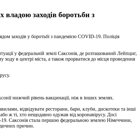
 владою заходів боротьби з
ядом заходів у боротьбі з пандемією COVID-19. Поліція
итуації у федеральній землі Саксонія, де розташований Лейпциг,
 ходу в центрі міста, а також прорватися до місця проведення
русу.
аксонії нижчий рівень вакцинації, ніж в інших землях.
вилами, відвідувати ресторани, бари, клуби, дискотеки та інші
або ж ті, хто нещодавно одужав від коронавірусу. Досі
ID-19. Саксонія стала першою федеральною землею Німеччини,
едичних причин.