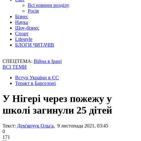
Всі новини розділу
Росія
Бізнес
Наука
Шоу-бізнес
Спорт
Lifestyle
БЛОГИ ЧИТАЧІВ
СПЕЦТЕМА:
Війна в Ірані
ВСІ ТЕМИ
Вступ України в ЄС
Теракт в Барселоні
У Нігері через пожежу у
школі загинули 25 дітей
Текст:
Дем'янчук Ольга
, 9 листопада 2021, 03:45
0
171