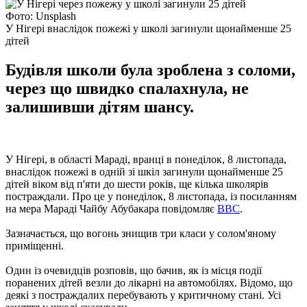
Фото: Unsplash
У Нігері внаслідок пожежі у школі загинули щонайменше 25
дітей
Будівля школи була зроблена з соломи,
через що швидко спалахнула, не
залишивши дітям шансу.
У Нігері, в області Мараді, вранці в понеділок, 8 листопада,
внаслідок пожежі в одній зі шкіл загинули щонайменше 25
дітей віком від п'яти до шести років, ще кілька школярів
постраждали. Про це у понеділок, 8 листопада, із посиланням
на мера Мараді Чайбу Абубакара повідомляє
ВВС
.
Зазначається, що вогонь знищив три класи у солом'яному
приміщенні.
Один із очевидців розповів, що бачив, як із місця події
поранених дітей везли до лікарні на автомобілях. Відомо, що
деякі з постраждалих перебувають у критичному стані. Усі