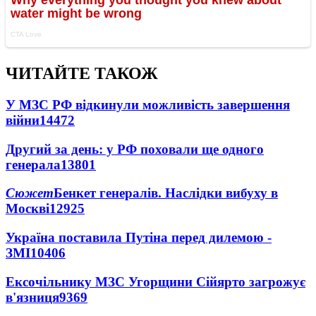
ЧИТАЙТЕ ТАКОЖ
У МЗС РФ відкинули можливість завершення
війни
14472
Другий за день: у РФ поховали ще одного
генерала
13801
Сюжет
Бенкет генералів. Наслідки вибуху в
Москві
12925
Україна поставила Путіна перед дилемою -
ЗМІ
10406
Ексочільнику МЗС Угорщини Сійярто загрожує
в'язниця
9369