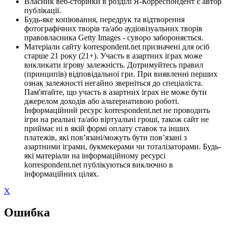
Власник веб-сторінки в розділі Я-Корреспондент є автор
публікації.
Будь-яке копіювання, передрук та відтворення
фотографічних творів та/або аудіовізуальних творів
правовласника Getty Images - суворо забороняється.
Матеріали сайту korrespondent.net призначені для осіб
старше 21 року (21+). Участь в азартних іграх може
викликати ігрову залежність. Дотримуйтесь правил
(принципів) відповідальної гри. При виявленні перших
ознак залежності негайно зверніться до спеціаліста.
Пам'ятайте, що участь в азартних іграх не може бути
джерелом доходів або альтернативою роботі.
Інформаційний ресурс korrespondent.net не проводить
ігри на реальні та/або віртуальні гроші, також сайт не
приймає ні в якій формі оплату ставок та інших
платежів, які пов’язані/можуть бути пов’язані з
азартними іграми, букмекерами чи тоталізаторами. Будь-
які матеріали на інформаційному ресурсі
korrespondent.net публікуються виключно в
інформаційних цілях.
X
Ошибка