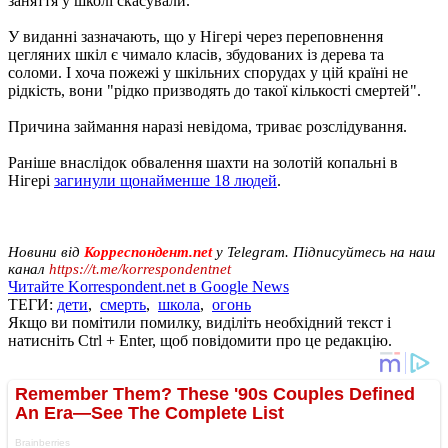
заняття у школі скасували.
У виданні зазначають, що у Нігері через переповнення
цегляних шкіл є чимало класів, збудованих із дерева та
соломи. І хоча пожежі у шкільних спорудах у цій країні не
рідкість, вони "рідко призводять до такої кількості смертей".
Причина займання наразі невідома, триває розслідування.
Раніше внаслідок обвалення шахти на золотій копальні в
Нігері
загинули щонайменше 18 людей
.
Новини від
Корреспондент.net
у Telegram. Підписуйтесь на наш
канал
https://t.me/korrespondentnet
Читайте Korrespondent.net в Google News
ТЕГИ:
дети
,
смерть
,
школа
,
огонь
Якщо ви помітили помилку, виділіть необхідний текст і
натисніть Ctrl + Enter, щоб повідомити про це редакцію.