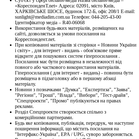
Суб'єкт у сфері онлайн-медіа Назва онлайн-медіа –
«КореспонденТ.net» Адреса: 02091, місто Київ,
ХАРКІВСЬКЕ ШОСЕ, будинок 172-Б, офіс 208/1 E-mail:
sunlight@mediadim.com.ua
Телефон: 044-205-43-00
Ідентифікатор медіа – R40-06068
Використання будь-яких матеріалів, розміщених на
сайті, дозволяється за умови посилання на
Корреспондент.net.
При копіюванні матеріалів зі сторінки « Новини України
і світу» , для інтернет - видань - обов'язкове пряме
відкрите для пошукових систем гіперпосилання .
Посилання має бути розміщена в незалежності від
повного або часткового використання матеріалів.
Гіперпосилання ( для інтернет - видань) - повинна бути
розміщена в підзаголовку або в першому абзаці
матеріалу.
Новини з позначками "Думка", "Експертиза", "Заява",
"Регіони", "Гроші", "Влада", "Вибори", "Тест-драйв",
"Спецпроекти", "Промо" публікуються на правах
реклами.
Розділ Спецпроекти створюється спільно з
комерційними партнерами.
Будь яке копіювання, публікація, передрук, чи наступне
поширення інформації, що містить посилання на
"Інтерфакс-Україна", EPA / UPG, суворо забороняється.