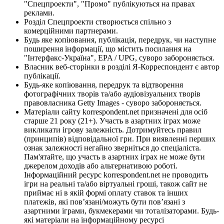
"Спецпроекти", "Промо" публікуються на правах
реклами.
Розділ Спецпроекти створюється спільно з
комерційними партнерами.
Будь яке копіювання, публікація, передрук, чи наступне
поширення інформації, що містить посилання на
"Інтерфакс-Україна", EPA / UPG, суворо забороняється.
Власник веб-сторінки в розділі Я-Корреспондент є автор
публікації.
Будь-яке копіювання, передрук та відтворення
фотографічних творів та/або аудіовізуальних творів
правовласника Getty Images - суворо забороняється.
Матеріали сайту korrespondent.net призначені для осіб
старше 21 року (21+). Участь в азартних іграх може
викликати ігрову залежність. Дотримуйтесь правил
(принципів) відповідальної гри. При виявленні перших
ознак залежності негайно зверніться до спеціаліста.
Пам'ятайте, що участь в азартних іграх не може бути
джерелом доходів або альтернативою роботі.
Інформаційний ресурс korrespondent.net не проводить
ігри на реальні та/або віртуальні гроші, також сайт не
приймає ні в якій формі оплату ставок та інших
платежів, які пов’язані/можуть бути пов’язані з
азартними іграми, букмекерами чи тоталізаторами. Будь-
які матеріали на інформаційному ресурсі