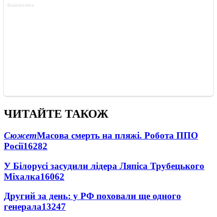
ЧИТАЙТЕ ТАКОЖ
Сюжет
Масова смерть на пляжі. Робота ППО
Росії
16282
У Білорусі засудили лідера Ляпіса Трубецького
Міхалка
16062
Другий за день: у РФ поховали ще одного
генерала
13247