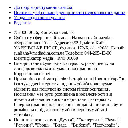
Договір користування сайтом
Політика у сфері конфіденційності і персональних даних
Угода щодо користування
Редакція
© 2000-2026, Korrespondent.net
Суб'єкт у сфері онлайн-медіа Назва онлайн-медіа –
«КореспонденТ.net» Адреса: 02091, місто Київ,
ХАРКІВСЬКЕ ШОСЕ, будинок 172-Б, офіс 208/1 E-mail:
sunlight@mediadim.com.ua
Телефон: 044-205-43-00
Ідентифікатор медіа – R40-06068
Використання будь-яких матеріалів, розміщених на
сайті, дозволяється за умови посилання на
Корреспондент.net.
При копіюванні матеріалів зі сторінки « Новини України
і світу» , для інтернет - видань - обов'язкове пряме
відкрите для пошукових систем гіперпосилання .
Посилання має бути розміщена в незалежності від
повного або часткового використання матеріалів.
Гіперпосилання ( для інтернет - видань) - повинна бути
розміщена в підзаголовку або в першому абзаці
матеріалу.
Новини з позначками "Думка", "Експертиза", "Заява",
"Регіони", "Гроші", "Влада", "Вибори", "Тест-драйв",