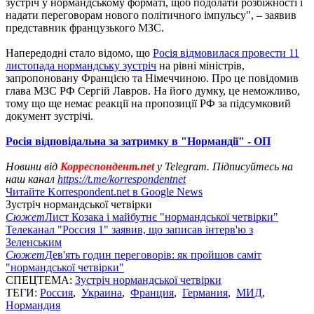
зустріч у нормандському форматі, щоб подолати розбіжності і
надати переговорам нового політичного імпульсу", – заявив
представник французького МЗС.
Напередодні стало відомо, що
Росія відмовилася провести 11
листопада нормандську зустріч
на рівні міністрів,
запропоновану Францією та Німеччиною. Про це повідомив
глава МЗС РФ Сергій Лавров. На його думку, це неможливо,
тому що ще немає реакції на пропозиції РФ за підсумковий
документ зустрічі.
Росія відповідальна за затримку в "Нормандії" - ОП
Новини від
Корреспондент.net
у Telegram. Підписуйтесь на
наш канал
https://t.me/korrespondentnet
Читайте Korrespondent.net в Google News
Зустріч нормандської четвірки
Сюжет
Лист Козака і майбутнє "нормандської четвірки"
Телеканал "Россия 1" заявив, що записав інтерв'ю з
Зеленським
Сюжет
Дев'ять годин переговорів: як пройшов саміт
"нормандської четвірки"
СПЕЦТЕМА:
Зустріч нормандської четвірки
ТЕГИ:
Россия
,
Украина
,
Франция
,
Германия
,
МИД
,
Нормандия