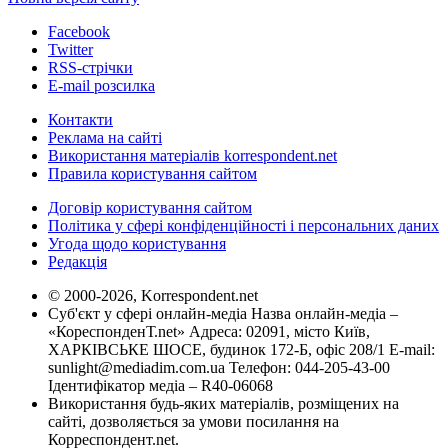
Facebook
Twitter
RSS-стрічки
E-mail розсилка
Контакти
Реклама на сайті
Використання матеріалів korrespondent.net
Правила користування сайтом
Договір користування сайтом
Політика у сфері конфіденційності і персональних даних
Угода щодо користування
Редакція
© 2000-2026, Korrespondent.net
Суб'єкт у сфері онлайн-медіа Назва онлайн-медіа –
«КореспонденТ.net» Адреса: 02091, місто Київ,
ХАРКІВСЬКЕ ШОСЕ, будинок 172-Б, офіс 208/1 E-mail:
sunlight@mediadim.com.ua
Телефон: 044-205-43-00
Ідентифікатор медіа – R40-06068
Використання будь-яких матеріалів, розміщених на
сайті, дозволяється за умови посилання на
Корреспондент.net.