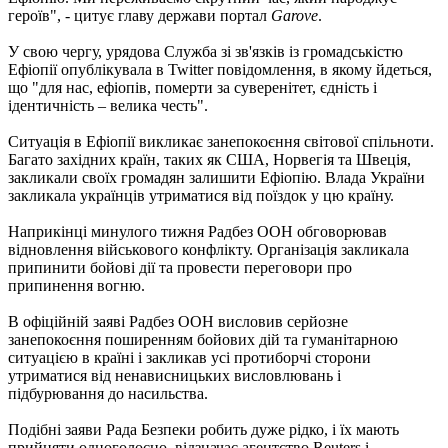
героїв", - цитує главу держави портал
Garove
.
У свою чергу, урядова Служба зі зв'язків із громадськістю
Ефіопії опублікувала в Twitter повідомлення, в якому йдеться,
що "для нас, ефіопів, померти за суверенітет, єдність і
ідентичність – велика честь".
Ситуація в Ефіопії викликає занепокоєння світової спільноти.
Багато західних країн, таких як США, Норвегія та Швеція,
закликали своїх громадян залишити Ефіопію. Влада України
закликала українців утриматися від поїздок у цю країну.
Наприкінці минулого тижня Радбез ООН обговорював
відновлення військового конфлікту. Організація закликала
припинити бойові дії та провести переговори про
припинення вогню.
В офіційній заяві Радбез ООН висловив серйозне
занепокоєння поширенням бойових дій та гуманітарною
ситуацією в країні і закликав усі протиборчі сторони
утриматися від ненависницьких висловлювань і
підбурювання до насильства.
Подібні заяви Рада Безпеки робить дуже рідко, і їх мають
прийняти одноголосно, відзначає агентство Reuters і