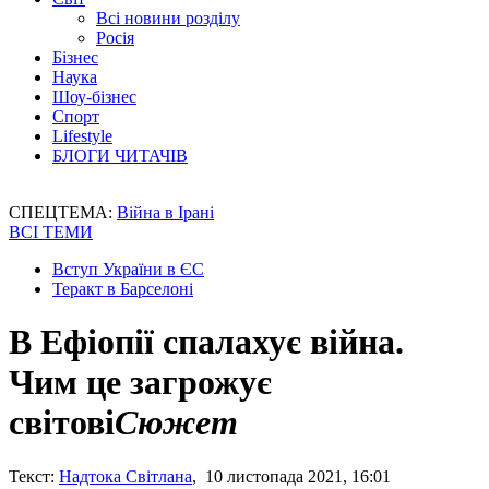
Всі новини розділу
Росія
Бізнес
Наука
Шоу-бізнес
Спорт
Lifestyle
БЛОГИ ЧИТАЧІВ
СПЕЦТЕМА:
Війна в Ірані
ВСІ ТЕМИ
Вступ України в ЄС
Теракт в Барселоні
В Ефіопії спалахує війна.
Чим це загрожує
світові
Сюжет
Текст:
Надтока Світлана
, 10 листопада 2021, 16:01