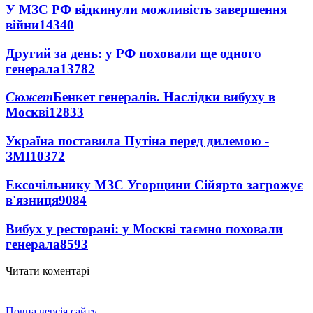
У МЗС РФ відкинули можливість завершення
війни
14340
Другий за день: у РФ поховали ще одного
генерала
13782
Сюжет
Бенкет генералів. Наслідки вибуху в
Москві
12833
Україна поставила Путіна перед дилемою -
ЗМІ
10372
Ексочільнику МЗС Угорщини Сійярто загрожує
в'язниця
9084
Вибух у ресторані: у Москві таємно поховали
генерала
8593
Читати коментарі
Повна версія сайту