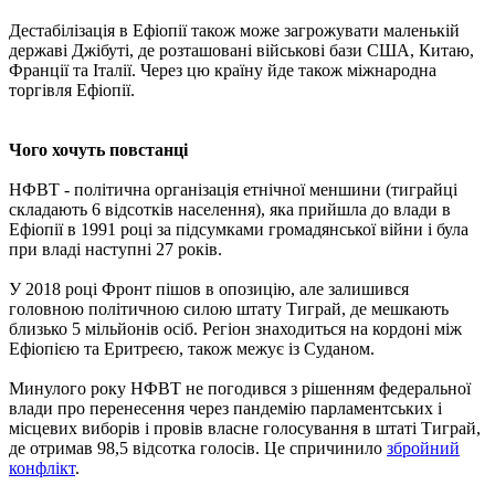
Дестабілізація в Ефіопії також може загрожувати маленькій
державі Джібуті, де розташовані військові бази США, Китаю,
Франції та Італії. Через цю країну йде також міжнародна
торгівля Ефіопії.
Чого хочуть повстанці
НФВТ - політична організація етнічної меншини (тиграйці
складають 6 відсотків населення), яка прийшла до влади в
Ефіопії в 1991 році за підсумками громадянської війни і була
при владі наступні 27 років.
У 2018 році Фронт пішов в опозицію, але залишився
головною політичною силою штату Тиграй, де мешкають
близько 5 мільйонів осіб. Регіон знаходиться на кордоні між
Ефіопією та Еритреєю, також межує із Суданом.
Минулого року НФВТ не погодився з рішенням федеральної
влади про перенесення через пандемію парламентських і
місцевих виборів і провів власне голосування в штаті Тиграй,
де отримав 98,5 відсотка голосів. Це спричинило
збройний
конфлікт
.