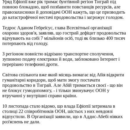
Уряд Ефіопії вже рік тримає бунтівний регіон Тиграй під
повною блокадою, щоб позбавити повстанців ресурсів, але
правозахисники й доповідачі ООН кажуть, що це призводить
до катастрофічної нестачі продовольства і загрожує голодом.
Тедрос Аданом Гебреїсус, глава Всесвітньої організації
охорони здоров'я, заявляв, що гострий дефіцит продовольства
відчувають на собі 7 мільйонів осіб, тоді як близько 400 тисяч
потерпають від голоду.
З регіоном повністю відрізано транспортне сполучення,
зупинено подачу електрики й води, заблоковано Інтернет і
перерізано телефонні дроти.
Світова спільнота вже який місяць вимагає від Абія відкрити
гуманітарні коридори, щоб мати змогу постачати
продовольство в Тиграй. Але Абій тримається своєї - що він
не блокує гумодопомогу, - і тільки звинувачує ООН у
втручанні у внутрішні справи країни.
10 листопада стало відомо, що влада Ефіопії затримала в
столиці 22 співробітників ООН, шістьох з них невдовзі
відпустили. В Організації заявили, що в Аддис-Абебі ніяких
роз'яснень не дали.