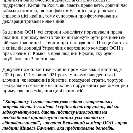
підкреслює, Китай та Росія, які мають право вето, довгий час
займали позицію, що конфлікт в Ефіопії є внутрішньою
справою цієї країни, тому суперечки про формулювання
декларації тривали кілька днів.
За даними ООН, усі сторони конфлікту порушували права
людини, причому деякі з таких дій можуть бути розцінені як
військові злочини і злочини проти людяності. Про це йдеться
в спільній доповіді Управління верховного комісара ООН з
прав людини і Комісії з прав людини Ефіопії, яку було
опубліковано 3 листопада.
Документ охоплює тимчасовий проміжок між 3 листопада
2020 року і 21 червня 2021 року. У ньому наведено такі
злочини, як незаконні вбивства, позасудові страти, тортури,
сексуальне і гендерне насильство, порушення прав біженців і
примусове переміщення цивільних осіб.
"Конфлікт у Тиграї знаменував собою екстремальну
жорстокість. Тяжкість і серйозність порушень, які ми
задокументували, дають підставу наголосити на
необхідності притягнути винних усіх сторін до
відповідальності", - заявила Верховний комісар ООН з прав
людини Мішель Бачелет, яка представляла доповідь.