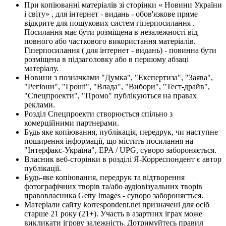
При копіюванні матеріалів зі сторінки « Новини України
і світу» , для інтернет - видань - обов'язкове пряме
відкрите для пошукових систем гіперпосилання .
Посилання має бути розміщена в незалежності від
повного або часткового використання матеріалів.
Гіперпосилання ( для інтернет - видань) - повинна бути
розміщена в підзаголовку або в першому абзаці
матеріалу.
Новини з позначками "Думка", "Експертиза", "Заява",
"Регіони", "Гроші", "Влада", "Вибори", "Тест-драйв",
"Спецпроекти", "Промо" публікуються на правах
реклами.
Розділ Спецпроекти створюється спільно з
комерційними партнерами.
Будь яке копіювання, публікація, передрук, чи наступне
поширення інформації, що містить посилання на
"Інтерфакс-Україна", EPA / UPG, суворо забороняється.
Власник веб-сторінки в розділі Я-Корреспондент є автор
публікації.
Будь-яке копіювання, передрук та відтворення
фотографічних творів та/або аудіовізуальних творів
правовласника Getty Images - суворо забороняється.
Матеріали сайту korrespondent.net призначені для осіб
старше 21 року (21+). Участь в азартних іграх може
викликати ігрову залежність. Дотримуйтесь правил