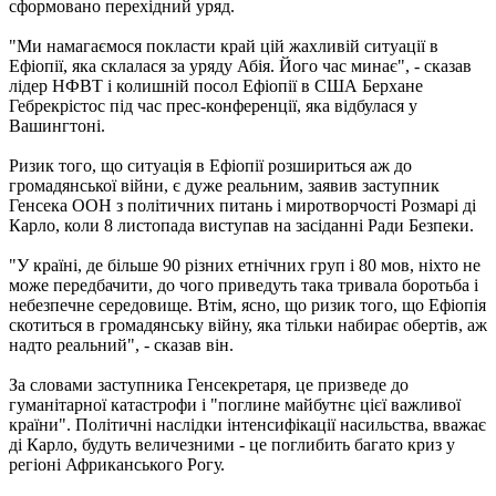
сформовано перехідний уряд.
"Ми намагаємося покласти край цій жахливій ситуації в
Ефіопії, яка склалася за уряду Абія. Його час минає", - сказав
лідер НФВТ і колишній посол Ефіопії в США Берхане
Гебрекрістос під час прес-конференції, яка відбулася у
Вашингтоні.
Ризик того, що ситуація в Ефіопії розшириться аж до
громадянської війни, є дуже реальним, заявив заступник
Генсека ООН з політичних питань і миротворчості Розмарі ді
Карло, коли 8 листопада виступав на засіданні Ради Безпеки.
"У країні, де більше 90 різних етнічних груп і 80 мов, ніхто не
може передбачити, до чого приведуть така тривала боротьба і
небезпечне середовище. Втім, ясно, що ризик того, що Ефіопія
скотиться в громадянську війну, яка тільки набирає обертів, аж
надто реальний", - сказав він.
За словами заступника Генсекретаря, це призведе до
гуманітарної катастрофи і "поглине майбутнє цієї важливої ​​
країни". Політичні наслідки інтенсифікації насильства, вважає
ді Карло, будуть величезними - це поглибить багато криз у
регіоні Африканського Рогу.