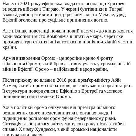
Навесні 2021 року ефіопська влада оголосила, що Еритрея
виводить війська з Тиграю. У червні бунтівники в Тиграї
взяли адміністративний центр регіону - місто Мекеле, уряд
Ефіопії оголосив про суцільне припинення вогню.
Але пізніше повстанці почали новий наступ - до кінця жовтня
вони захопили місто Комбольча в штаті Амхара, через яке
проходять три стратегічні автотраси в північно-східній частині
країни.
Армія визволення Оромо - це збройне крило Фронту
звільнення Оромо, який брав активну участь у громадянській
війні в Ефіопії. Оромо – найбільший народ країни.
Після приходу до влади в 2018 році прем'єр-міністр Абій
Ахмед, який є оромо по батькові, легалізував цю організацію -
її структури повернулися в Ефіопію з Еритреї та частково
поповнили сили безпеки Оромії.
Хоча політики-оромо очікували від прем'єра більшого
розширення свого представництва в органах влади і
підвищення ролі мови ороміфу на федеральному рівні.
Ситуація загострилася влітку минулого року після загибелі
співака Хачалу Хундесси, в якій оромські націоналісти
звинуватили владу.