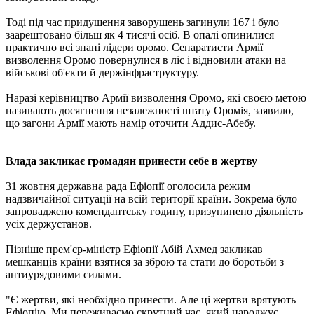
Тоді під час придушення заворушень загинули 167 і було
заарештовано більш як 4 тисячі осіб. В опалі опинилися
практично всі знані лідери оромо. Сепаратисти Армії
визволення Оромо повернулися в ліс і відновили атаки на
військові об'єкти й держінфраструктуру.
Наразі керівництво Армії визволення Оромо, які своєю метою
називають досягнення незалежності штату Оромія, заявило,
що загони Армії мають намір оточити Аддис-Абебу.
Влада закликає громадян принести себе в жертву
31 жовтня державна рада Ефіопії оголосила режим
надзвичайної ситуації на всій території країни. Зокрема було
запроваджено комендантську годину, призупинено діяльність
усіх держустанов.
Пізніше прем'єр-міністр Ефіопії Абій Ахмед закликав
мешканців країни взятися за зброю та стати до боротьби з
антиурядовими силами.
"Є жертви, які необхідно принести. Але ці жертви врятують
Ефіопію. Ми переживаємо скрутний час, який народжує