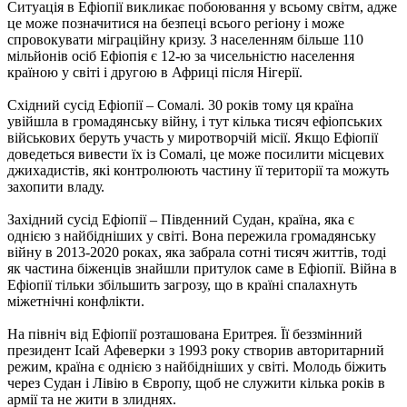
Ситуація в Ефіопії викликає побоювання у всьому світм, адже
це може позначитися на безпеці всього регіону і може
спровокувати міграційну кризу. З населенням більше 110
мільйонів осіб Ефіопія є 12-ю за чисельністю населення
країною у світі і другою в Африці після Нігерії.
Східний сусід Ефіопії – Сомалі. 30 років тому ця країна
увійшла в громадянську війну, і тут кілька тисяч ефіопських
військових беруть участь у миротворчій місії. Якщо Ефіопії
доведеться вивести їх із Сомалі, це може посилити місцевих
джихадистів, які контролюють частину її території та можуть
захопити владу.
Західний сусід Ефіопії – Південний Судан, країна, яка є
однією з найбідніших у світі. Вона пережила громадянську
війну в 2013-2020 роках, яка забрала сотні тисяч життів, тоді
як частина біженців знайшли притулок саме в Ефіопії. Війна в
Ефіопії тільки збільшить загрозу, що в країні спалахнуть
міжетнічні конфлікти.
На північ від Ефіопії розташована Еритрея. Її беззмінний
президент Ісай Афеверки з 1993 року створив авторитарний
режим, країна є однією з найбідніших у світі. Молодь біжить
через Судан і Лівію в Європу, щоб не служити кілька років в
армії та не жити в злиднях.