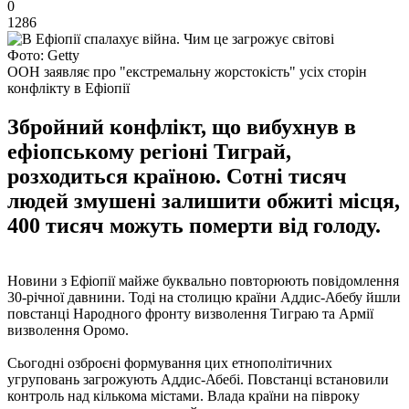
0
1286
Фото: Getty
ООН заявляє про "екстремальну жорстокість" усіх сторін
конфлікту в Ефіопії
Збройний конфлікт, що вибухнув в
ефіопському регіоні Тиграй,
розходиться країною. Сотні тисяч
людей змушені залишити обжиті місця,
400 тисяч можуть померти від голоду.
Новини з Ефіопії майже буквально повторюють повідомлення
30-річної давнини. Тоді на столицю країни Аддис-Абебу йшли
повстанці Народного фронту визволення Тиграю та Армії
визволення Оромо.
Сьогодні озброєні формування цих етнополітичних
угруповань загрожують Аддис-Абебі. Повстанці встановили
контроль над кількома містами. Влада країни на півроку