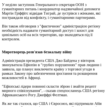
У неділю заступник Генерального секретаря ООН з
гуманітарних питань і координатор надзвичайної допомоги
Мартін Гріффітс відвідав Тиграй, де зустрівся з жінками, які
постраждали від конфлікту, і гуманітарними партнерами.
Він також обговорив з "фактичною" адміністрацією регіону
необхідність надавати гуманітарний доступ і захист для
цивільних осіб на всіх територіях, що знаходяться під її
контролем.
Миротворець розв'язав безжальну війну
Адміністрація президента США Джо Байдена у вівторок
звинуватила Ефіопію в "грубих порушеннях" прав людини і
заявила, що планує виключити країну з торгової угоди в
рамках Закону про забезпечення зростання та розширення
можливостей в Африці.
"Ефіопські лідери повинні скласти зброю і знайти рецепт
мирного співіснування", - сказав спецпосланець США регіону
Африканського Рогу Джеффрі Фелтман.
Як же так сталося, що США і Євросоюз, які підтримали Абія