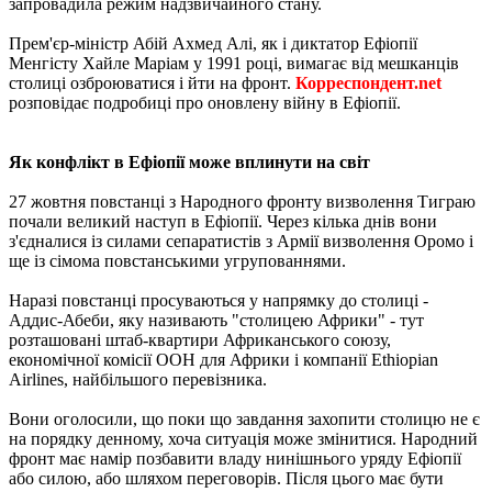
запровадила режим надзвичайного стану.
Прем'єр-міністр Абій Ахмед Алі, як і диктатор Ефіопії
Менгісту Хайле Маріам у 1991 році, вимагає від мешканців
столиці озброюватися і йти на фронт.
Корреспондент.net
розповідає подробиці про оновлену війну в Ефіопії.
Як конфлікт в Ефіопії може вплинути на світ
27 жовтня повстанці з Народного фронту визволення Тиграю
почали великий наступ в Ефіопії. Через кілька днів вони
з'єдналися із силами сепаратистів з Армії визволення Оромо і
ще із сімома повстанськими угрупованнями.
Наразі повстанці просуваються у напрямку до столиці -
Аддис-Абеби, яку називають "столицею Африки" - тут
розташовані штаб-квартири Африканського союзу,
економічної комісії ООН для Африки і компанії Ethiopian
Airlines, найбільшого перевізника.
Вони оголосили, що поки що завдання захопити столицю не є
на порядку денному, хоча ситуація може змінитися. Народний
фронт має намір позбавити владу нинішнього уряду Ефіопії
або силою, або шляхом переговорів. Після цього має бути