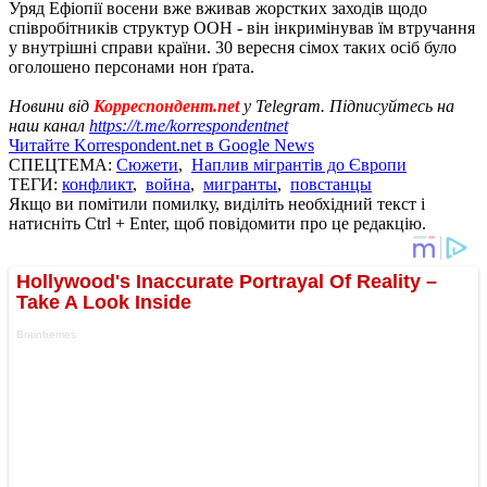
Уряд Ефіопії восени вже вживав жорстких заходів щодо
співробітників структур ООН - він інкримінував їм втручання
у внутрішні справи країни. 30 вересня сімох таких осіб було
оголошено персонами нон ґрата.
Новини від
Корреспондент.net
у Telegram. Підписуйтесь на
наш канал
https://t.me/korrespondentnet
Читайте Korrespondent.net в Google News
СПЕЦТЕМА:
Сюжети
,
Наплив мігрантів до Європи
ТЕГИ:
конфликт
,
война
,
мигранты
,
повстанцы
Якщо ви помітили помилку, виділіть необхідний текст і
натисніть Ctrl + Enter, щоб повідомити про це редакцію.