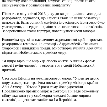
на початку його правління, готують санкції проти нього і
звинувачують у розпалюванні конфлікту?
Після того як у квітні 2018 року до влади прийшов молодий
реформатор, здавалося, що Ефіопія стала на шлях розвитку і
демократії. Багаторічний конфлікт із сусідньою Еритреєю було
улагоджено, а всередині країни звільнили тисячі політв'язнів.
Забороненими стали тортури, повернулися чесні вибори.
Економіка другої за населенням африканської країни зростала
рекордними темпами, і в столиці - Аддис-Абебі - з'явилися
хмарочоси і швидкісні поїзди. Миротворчі зусилля Абія були
відзначені Нобелівською премією миру.
"Я щиро вірю, що мир - це спосіб життя. А війна - форма
смерті і руйнування", - говорив він у своїй Нобелівській
промові.
Сьогодні Ефіопія на межі масового голоду. "У центрі цього
виру знаходиться трагічна постать прем'єр-міністра країни
Абія Ахмеда... Усього 2 роки тому його удостоїли
Нобелівською премією миру, а сьогодні він веде безжальну
війну, яка затягує у свої жорна чимдалі більше мирних
жителів", - відзначає італійська La Repubblica.