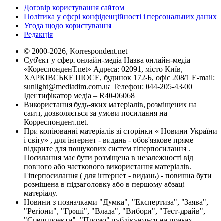
Договір користування сайтом
Політика у сфері конфіденційності і персональних даних
Угода щодо користування
Редакція
© 2000-2026, Korrespondent.net
Суб'єкт у сфері онлайн-медіа Назва онлайн-медіа –
«КореспонденТ.net» Адреса: 02091, місто Київ,
ХАРКІВСЬКЕ ШОСЕ, будинок 172-Б, офіс 208/1 E-mail:
sunlight@mediadim.com.ua
Телефон: 044-205-43-00
Ідентифікатор медіа – R40-06068
Використання будь-яких матеріалів, розміщених на
сайті, дозволяється за умови посилання на
Корреспондент.net.
При копіюванні матеріалів зі сторінки « Новини України
і світу» , для інтернет - видань - обов'язкове пряме
відкрите для пошукових систем гіперпосилання .
Посилання має бути розміщена в незалежності від
повного або часткового використання матеріалів.
Гіперпосилання ( для інтернет - видань) - повинна бути
розміщена в підзаголовку або в першому абзаці
матеріалу.
Новини з позначками "Думка", "Експертиза", "Заява",
"Регіони", "Гроші", "Влада", "Вибори", "Тест-драйв",
"Спецпроекти", "Промо" публікуються на правах