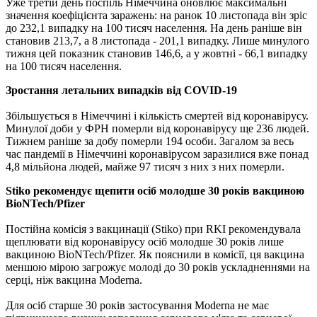
Уже третій день поспіль Німеччина оновлює максимальні
значення коефіцієнта заражень: на ранок 10 листопада він зріс
до 232,1 випадку на 100 тисяч населення. На день раніше він
становив 213,7, а 8 листопада - 201,1 випадку. Лише минулого
тижня цей показник становив 146,6, а у жовтні - 66,1 випадку
на 100 тисяч населення.
Зростання летальних випадків від COVID-19
Збільшується в Німеччині і кількість смертей від коронавірусу.
Минулої доби у ФРН померли від коронавірусу ще 236 людей.
Тижнем раніше за добу померли 194 особи. Загалом за весь
час пандемії в Німеччині коронавірусом заразилися вже понад
4,8 мільйона людей, майже 97 тисяч з них з них померли.
Stiko рекомендує щепити осіб молодше 30 років вакциною
BioNTech/Pfizer
Постійна комісія з вакцинації (Stiko) при RKI рекомендувала
щеплювати від коронавірусу осіб молодше 30 років лише
вакциною BioNTech/Pfizer. Як пояснили в комісії, ця вакцина
меншою мірою загрожує молоді до 30 років ускладненнями на
серці, ніж вакцина Moderna.
Для осіб старше 30 років застосування Moderna не має