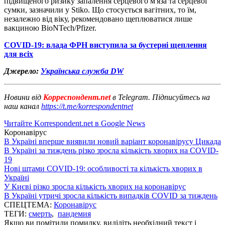
підвищеного ризику запалення серцевого м'яза та серцевої
сумки, зазначили у Stiko. Що стосується вагітних, то їм,
незалежно від віку, рекомендовано щеплюватися лише
вакциною BioNTech/Pfizer.
COVID-19: влада ФРН виступила за бустерні щеплення
для всіх
Джерело:
Українська служба DW
Новини від
Корреспондент.net
в Telegram. Підписуйтесь на
наш канал
https://t.me/korrespondentnet
Читайте Korrespondent.net в Google News
Коронавірус
В Україні вперше виявили новий варіант коронавірусу Цикада
В Україні за тиждень різко зросла кількість хворих на COVID-
19
Нові штами COVID-19: особливості та кількість хворих в
Україні
У Києві різко зросла кількість хворих на коронавірус
В Україні утричі зросла кількість випадків COVID за тиждень
СПЕЦТЕМА:
Коронавірус
ТЕГИ:
смерть
,
пандемия
Якщо ви помітили помилку, виділіть необхідний текст і