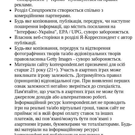
реклами.
Розділ Спецпроекти створюється спільно з
комерційними партнерами.
Будь яке копіювання, публікація, передрук, чи наступне
поширення інформації, що містить посилання на
"Інтерфакс-Україна", EPA / UPG, суворо забороняється.
Власник веб-сторінки в розділі Я-Корреспондент є автор
публікації.
Будь-яке копіювання, передрук та відтворення
фотографічних творів та/або аудіовізуальних творів
правовласника Getty Images - суворо забороняється.
Матеріали сайту korrespondent.net призначені для осіб
старше 21 року (21+). Участь в азартних іграх може
викликати ігрову залежність. Дотримуйтесь правил
(принципів) відповідальної гри. При виявленні перших
ознак залежності негайно зверніться до спеціаліста.
Пам'ятайте, що участь в азартних іграх не може бути
джерелом доходів або альтернативою роботі.
Інформаційний ресурс korrespondent.net не проводить
ігри на реальні та/або віртуальні гроші, також сайт не
приймає ні в якій формі оплату ставок та інших
платежів, які пов’язані/можуть бути пов’язані з
азартними іграми, букмекерами чи тоталізаторами. Будь-
які матеріали на інформаційному ресурсі
korrespondent.net публікуються виключно в