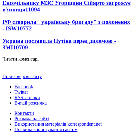
Ексочільнику МЗС Угорщини Сійярто загрожує
в'язниця
11094
РФ створила "українську бригаду" з полонених
- ISW
10772
Україна поставила Путіна перед дилемою -
ЗМІ
10709
Читати коментарі
Повна версія сайту
Facebook
Twitter
RSS-стрічки
E-mail розсилка
Контакти
Реклама на сайті
Використання матеріалів korrespondent.net
Правила користування сайтом