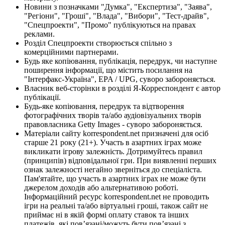
Новини з позначками "Думка", "Експертиза", "Заява",
"Регіони", "Гроші", "Влада", "Вибори", "Тест-драйв",
"Спецпроекти", "Промо" публікуються на правах
реклами.
Розділ Спецпроекти створюється спільно з
комерційними партнерами.
Будь яке копіювання, публікація, передрук, чи наступне
поширення інформації, що містить посилання на
"Інтерфакс-Україна", EPA / UPG, суворо забороняється.
Власник веб-сторінки в розділі Я-Корреспондент є автор
публікації.
Будь-яке копіювання, передрук та відтворення
фотографічних творів та/або аудіовізуальних творів
правовласника Getty Images - суворо забороняється.
Матеріали сайту korrespondent.net призначені для осіб
старше 21 року (21+). Участь в азартних іграх може
викликати ігрову залежність. Дотримуйтесь правил
(принципів) відповідальної гри. При виявленні перших
ознак залежності негайно зверніться до спеціаліста.
Пам'ятайте, що участь в азартних іграх не може бути
джерелом доходів або альтернативою роботі.
Інформаційний ресурс korrespondent.net не проводить
ігри на реальні та/або віртуальні гроші, також сайт не
приймає ні в якій формі оплату ставок та інших
платежів, які пов’язані/можуть бути пов’язані з