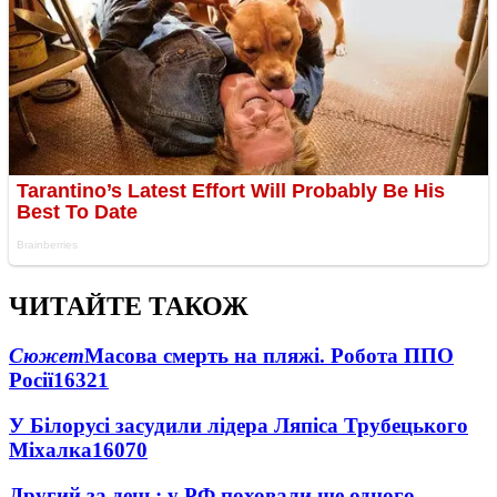
ЧИТАЙТЕ ТАКОЖ
Сюжет
Масова смерть на пляжі. Робота ППО
Росії
16321
У Білорусі засудили лідера Ляпіса Трубецького
Міхалка
16070
Другий за день: у РФ поховали ще одного