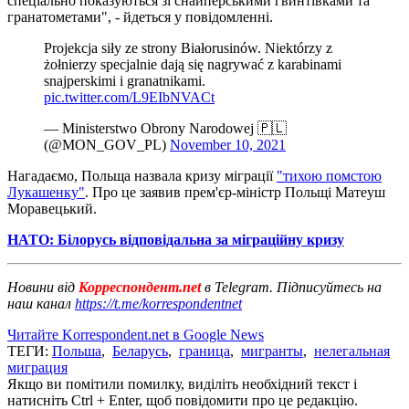
спеціально показуються зі снайперськими гвинтівками та
гранатометами", - йдеться у повідомленні.
Projekcja siły ze strony Białorusinów. Niektórzy z
żołnierzy specjalnie dają się nagrywać z karabinami
snajperskimi i granatnikami.
pic.twitter.com/L9EIbNVACt
— Ministerstwo Obrony Narodowej 🇵🇱
(@MON_GOV_PL)
November 10, 2021
Нагадаємо, Польща назвала кризу міграції
"тихою помстою
Лукашенку"
. Про це заявив прем'єр-міністр Польщі Матеуш
Моравецький.
НАТО: Білорусь відповідальна за міграційну кризу
Новини від
Корреспондент.net
в Telegram. Підписуйтесь на
наш канал
https://t.me/korrespondentnet
Читайте Korrespondent.net в Google News
ТЕГИ:
Польша
,
Беларусь
,
граница
,
мигранты
,
нелегальная
миграция
Якщо ви помітили помилку, виділіть необхідний текст і
натисніть Ctrl + Enter, щоб повідомити про це редакцію.