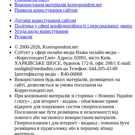
Використання матеріалів korrespondent.net
Правила користування сайтом
Договір користування сайтом
Політика у сфері конфіденційності і персональних даних
Угода щодо користування
Редакція
© 2000-2026, Korrespondent.net
Суб'єкт у сфері онлайн-медіа Назва онлайн-медіа –
«КореспонденТ.net» Адреса: 02091, місто Київ,
ХАРКІВСЬКЕ ШОСЕ, будинок 172-Б, офіс 208/1 E-mail:
sunlight@mediadim.com.ua
Телефон: 044-205-43-00
Ідентифікатор медіа – R40-06068
Використання будь-яких матеріалів, розміщених на
сайті, дозволяється за умови посилання на
Корреспондент.net.
При копіюванні матеріалів зі сторінки « Новини України
і світу» , для інтернет - видань - обов'язкове пряме
відкрите для пошукових систем гіперпосилання .
Посилання має бути розміщена в незалежності від
повного або часткового використання матеріалів.
Гіперпосилання ( для інтернет - видань) - повинна бути
розміщена в підзаголовку або в першому абзаці
матеріалу.