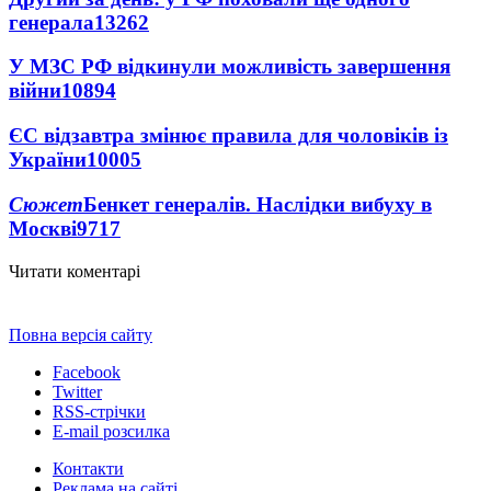
генерала
13262
У МЗС РФ відкинули можливість завершення
війни
10894
ЄС відзавтра змінює правила для чоловіків із
України
10005
Сюжет
Бенкет генералів. Наслідки вибуху в
Москві
9717
Читати коментарі
Повна версія сайту
Facebook
Twitter
RSS-стрічки
E-mail розсилка
Контакти
Реклама на сайті