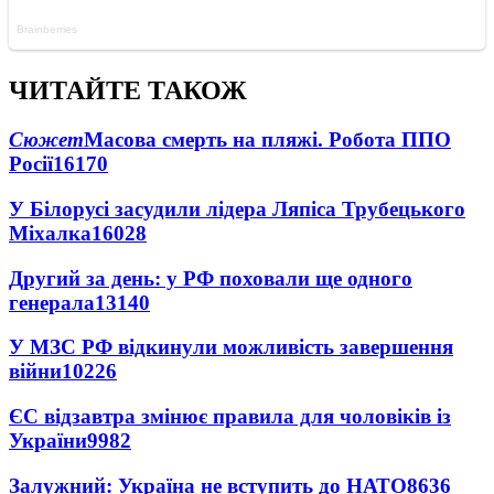
ЧИТАЙТЕ ТАКОЖ
Сюжет
Масова смерть на пляжі. Робота ППО
Росії
16170
У Білорусі засудили лідера Ляпіса Трубецького
Міхалка
16028
Другий за день: у РФ поховали ще одного
генерала
13140
У МЗС РФ відкинули можливість завершення
війни
10226
ЄС відзавтра змінює правила для чоловіків із
України
9982
Залужний: Україна не вступить до НАТО
8636