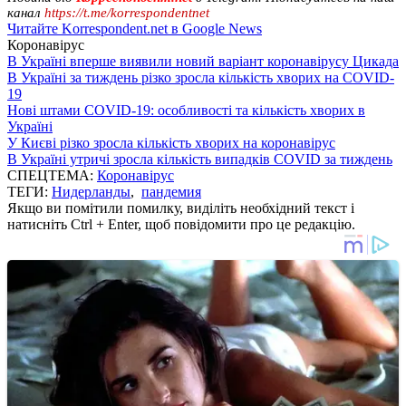
канал
https://t.me/korrespondentnet
Читайте Korrespondent.net в Google News
Коронавірус
В Україні вперше виявили новий варіант коронавірусу Цикада
В Україні за тиждень різко зросла кількість хворих на COVID-
19
Нові штами COVID-19: особливості та кількість хворих в
Україні
У Києві різко зросла кількість хворих на коронавірус
В Україні утричі зросла кількість випадків COVID за тиждень
СПЕЦТЕМА:
Коронавірус
ТЕГИ:
Нидерланды
,
пандемия
Якщо ви помітили помилку, виділіть необхідний текст і
натисніть Ctrl + Enter, щоб повідомити про це редакцію.