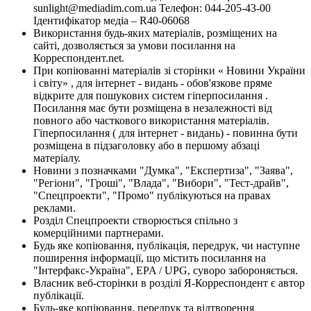
sunlight@mediadim.com.ua
Телефон: 044-205-43-00
Ідентифікатор медіа – R40-06068
Використання будь-яких матеріалів, розміщених на
сайті, дозволяється за умови посилання на
Корреспондент.net.
При копіюванні матеріалів зі сторінки « Новини України
і світу» , для інтернет - видань - обов'язкове пряме
відкрите для пошукових систем гіперпосилання .
Посилання має бути розміщена в незалежності від
повного або часткового використання матеріалів.
Гіперпосилання ( для інтернет - видань) - повинна бути
розміщена в підзаголовку або в першому абзаці
матеріалу.
Новини з позначками "Думка", "Експертиза", "Заява",
"Регіони", "Гроші", "Влада", "Вибори", "Тест-драйв",
"Спецпроекти", "Промо" публікуються на правах
реклами.
Розділ Спецпроекти створюється спільно з
комерційними партнерами.
Будь яке копіювання, публікація, передрук, чи наступне
поширення інформації, що містить посилання на
"Інтерфакс-Україна", EPA / UPG, суворо забороняється.
Власник веб-сторінки в розділі Я-Корреспондент є автор
публікації.
Будь-яке копіювання, передрук та відтворення