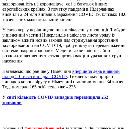
захворюваність на коронавірус, як і в багатьох інших
європейських країнах. З початку пандемії в Нідерландах
виявили 2,24 млн випадків зараження COVID-19, близько 18,6
тисячі з них мали летальний кінець.
У свою чергу керівництво низки лікарень у провінції Лімбург
у південній частині Нідерландів надіслало листа уряду із
закликом вжити нових заходів для стримування зростання
захворюваності на COVID-19, щоб уникнути перевантаження
системи охорони здоров'я. Медики закликали негайно
розпочати щеплення третьою дозою вакцин уразливих груп
населення.
Нагадаємо, що раніше у Німеччині
вперше за день виявили
понад 50 тисяч випадків COVID
. Тиждень тому приріст
випадків коронавірусу в Німеччині становив менше 34 тисяч.
Тоді померло 165 осіб, тепер же - 235.
У світі кількість COVID-випадків перевищила 252
мільйони
Новини від
Корреспондент.net
в Telegram. Підписуйтесь на наш