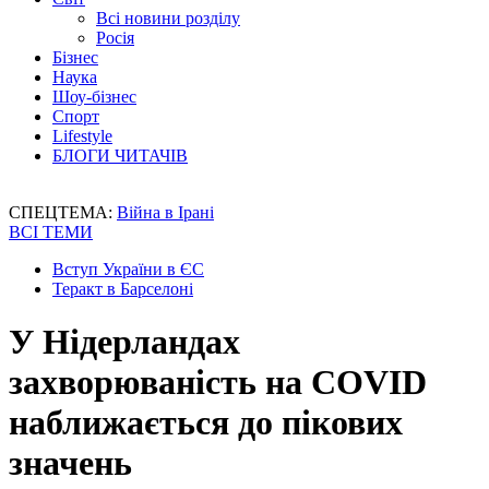
Всі новини розділу
Росія
Бізнес
Наука
Шоу-бізнес
Спорт
Lifestyle
БЛОГИ ЧИТАЧІВ
СПЕЦТЕМА:
Війна в Ірані
ВСІ ТЕМИ
Вступ України в ЄС
Теракт в Барселоні
У Нідерландах
захворюваність на COVID
наближається до пікових
значень