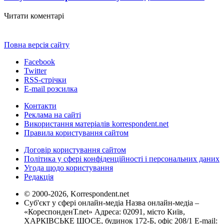
Читати коментарі
Повна версія сайту
Facebook
Twitter
RSS-стрічки
E-mail розсилка
Контакти
Реклама на сайті
Використання матеріалів korrespondent.net
Правила користування сайтом
Договір користування сайтом
Політика у сфері конфіденційності і персональних даних
Угода щодо користування
Редакція
© 2000-2026, Korrespondent.net
Суб'єкт у сфері онлайн-медіа Назва онлайн-медіа –
«КореспонденТ.net» Адреса: 02091, місто Київ,
ХАРКІВСЬКЕ ШОСЕ, будинок 172-Б, офіс 208/1 E-mail: