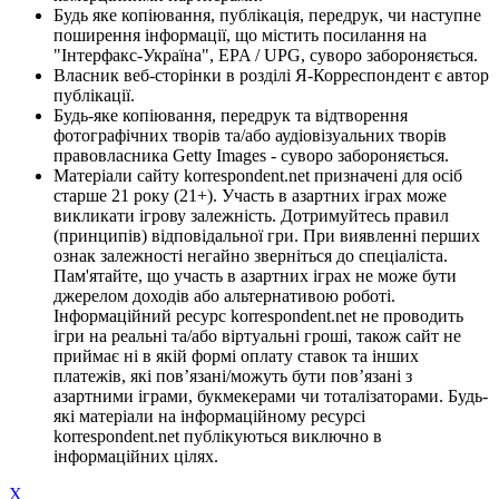
Будь яке копіювання, публікація, передрук, чи наступне
поширення інформації, що містить посилання на
"Інтерфакс-Україна", EPA / UPG, суворо забороняється.
Власник веб-сторінки в розділі Я-Корреспондент є автор
публікації.
Будь-яке копіювання, передрук та відтворення
фотографічних творів та/або аудіовізуальних творів
правовласника Getty Images - суворо забороняється.
Матеріали сайту korrespondent.net призначені для осіб
старше 21 року (21+). Участь в азартних іграх може
викликати ігрову залежність. Дотримуйтесь правил
(принципів) відповідальної гри. При виявленні перших
ознак залежності негайно зверніться до спеціаліста.
Пам'ятайте, що участь в азартних іграх не може бути
джерелом доходів або альтернативою роботі.
Інформаційний ресурс korrespondent.net не проводить
ігри на реальні та/або віртуальні гроші, також сайт не
приймає ні в якій формі оплату ставок та інших
платежів, які пов’язані/можуть бути пов’язані з
азартними іграми, букмекерами чи тоталізаторами. Будь-
які матеріали на інформаційному ресурсі
korrespondent.net публікуються виключно в
інформаційних цілях.
X