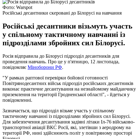
Фото: Warspot
Російські десантники скеровані до Білорусі на навчання
Російські десантники візьмуть участь
у спільному тактичному навчанні із
підрозділами збройних сил Білорусі.
Росія відправила до Білорусі підрозділ десантників для
проведення навчань. Про це у п'ятницю, 12 листопада,
повідомляє
Міноборони РФ
.
"У рамках раптової перевірки бойової готовності
Повітрянодесантних військ підрозділ російських десантників
виконає практичне десантування на незнайомому майданчику
приземлення на території Гродненської області", - йдеться у
повідомленні.
Зазначається, що підрозділ візьме участь у спільному
тактичному навчанні із підрозділами збройних сил Білорусі.
Для забезпечення десантування задіяні літаки Іл-76 військово-
транспортної авіації ВКС Росії, які, злетівши з аеродрому на
території РФ, нині здійснюють політ у повітряному просторі
Білорусі.