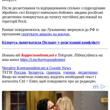
Після десантування та відпрацювання спільно з підрозділами
збройних сил Білорусі навчально-бойових завдань російські
десантники повернуться до пункту постійної дислокації на
території Росії.
Раніше повідомлялося, що Лукашенко звернувся до РФ із
проханням
скерувати авіацію на кордон
.
Білорусь звинуватила Польщу у розв'язанні конфлікту
Новини від
Корреспондент.net
в Telegram. Підписуйтесь на
наш канал
https://t.me/korrespondentnet
Читайте Korrespondent.net в Google News
ТЕГИ:
Россия
,
Беларусь
,
граница
,
учения
,
десантники
Якщо ви помітили помилку, виділіть необхідний текст і
натисніть Ctrl + Enter, щоб повідомити про це редакцію.