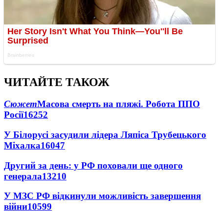
ЧИТАЙТЕ ТАКОЖ
Сюжет
Масова смерть на пляжі. Робота ППО
Росії
16252
У Білорусі засудили лідера Ляпіса Трубецького
Міхалка
16047
Другий за день: у РФ поховали ще одного
генерала
13210
У МЗС РФ відкинули можливість завершення
війни
10599