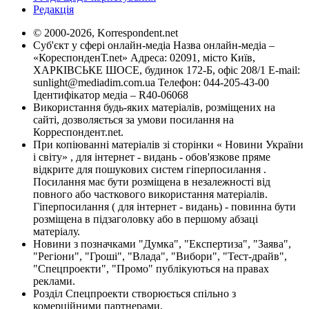
Редакція
© 2000-2026, Korrespondent.net
Суб'єкт у сфері онлайн-медіа Назва онлайн-медіа –
«КореспонденТ.net» Адреса: 02091, місто Київ,
ХАРКІВСЬКЕ ШОСЕ, будинок 172-Б, офіс 208/1 E-mail:
sunlight@mediadim.com.ua
Телефон: 044-205-43-00
Ідентифікатор медіа – R40-06068
Використання будь-яких матеріалів, розміщених на
сайті, дозволяється за умови посилання на
Корреспондент.net.
При копіюванні матеріалів зі сторінки « Новини України
і світу» , для інтернет - видань - обов'язкове пряме
відкрите для пошукових систем гіперпосилання .
Посилання має бути розміщена в незалежності від
повного або часткового використання матеріалів.
Гіперпосилання ( для інтернет - видань) - повинна бути
розміщена в підзаголовку або в першому абзаці
матеріалу.
Новини з позначками "Думка", "Експертиза", "Заява",
"Регіони", "Гроші", "Влада", "Вибори", "Тест-драйв",
"Спецпроекти", "Промо" публікуються на правах
реклами.
Розділ Спецпроекти створюється спільно з
комерційними партнерами.