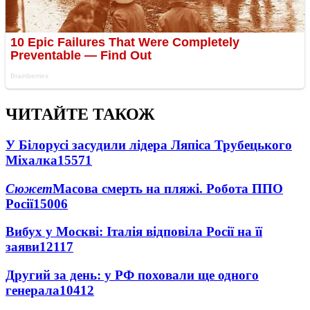
ЧИТАЙТЕ ТАКОЖ
У Білорусі засудили лідера Ляпіса Трубецького
Міхалка
15571
Сюжет
Масова смерть на пляжі. Робота ППО
Росії
15006
Вибух у Москві: Італія відповіла Росії на її
заяви
12117
Другий за день: у РФ поховали ще одного
генерала
10412