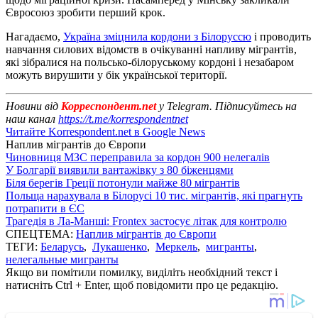
Євросоюз зробити перший крок.
Нагадаємо,
Україна зміцнила кордони з Білоруссю
і проводить
навчання силових відомств в очікуванні напливу мігрантів,
які зібралися на польсько-білоруському кордоні і незабаром
можуть вирушити у бік української території.
Новини від
Корреспондент.net
у Telegram. Підписуйтесь на
наш канал
https://t.me/korrespondentnet
Читайте Korrespondent.net в Google News
Наплив мігрантів до Європи
Чиновниця МЗС переправила за кордон 900 нелегалів
У Болгарії виявили вантажівку з 80 біженцями
Біля берегів Греції потонули майже 80 мігрантів
Польща нарахувала в Білорусі 10 тис. мігрантів, які прагнуть
потрапити в ЄС
Трагедія в Ла-Манші: Frontex застосує літак для контролю
СПЕЦТЕМА:
Наплив мігрантів до Європи
ТЕГИ:
Беларусь
,
Лукашенко
,
Меркель
,
мигранты
,
нелегальные мигранты
Якщо ви помітили помилку, виділіть необхідний текст і
натисніть Ctrl + Enter, щоб повідомити про це редакцію.