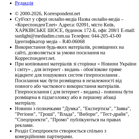
Редакція
© 2000-2026, Korrespondent.net
Суб'єкт у сфері онлайн-медіа Назва онлайн-медіа –
«КореспонденТ.net» Адреса: 02091, місто Київ,
ХАРКІВСЬКЕ ШОСЕ, будинок 172-Б, офіс 208/1 E-mail:
sunlight@mediadim.com.ua
Телефон: 044-205-43-00
Ідентифікатор медіа – R40-06068
Використання будь-яких матеріалів, розміщених на
сайті, дозволяється за умови посилання на
Корреспондент.net.
При копіюванні матеріалів зі сторінки « Новини України
і світу» , для інтернет - видань - обов'язкове пряме
відкрите для пошукових систем гіперпосилання .
Посилання має бути розміщена в незалежності від
повного або часткового використання матеріалів.
Гіперпосилання ( для інтернет - видань) - повинна бути
розміщена в підзаголовку або в першому абзаці
матеріалу.
Новини з позначками "Думка", "Експертиза", "Заява",
"Регіони", "Гроші", "Влада", "Вибори", "Тест-драйв",
"Спецпроекти", "Промо" публікуються на правах
реклами.
Розділ Спецпроекти створюється спільно з
комерційними партнерами.