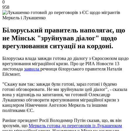
0
958
Меркель і Лукашенко
Білоруський правитель наполягає, що
не Мінськ "зруйнував діалог" щодо
врегулювання ситуації на кордоні.
Білоруська влада завжди готова до діалогу з Євросоюзом щодо
врегулювання міграційної кризи. Про це РИА Новости 13
листопада
заявила
речниця білоруського правителя Наталія
Ейсмонт.
"Скажу вам так: завжди були готові, зараз готові і будемо
готові обговорювати. Не ми зруйнували цей діалог", - сказала
вона у відповідь на запитання, чи готовий Олександр
Лукашенко обговорити врегулювання міграційної кризи з
канцлером Німеччини Ангелою Меркель та іншими
політиками ЄС.
Раніше президент Росії Володимир Путін сказав, що, як він
зрозумів, що
Меркель готова до переговорів із Лукашенком
щодо міграційної кризи. Насамперед у Мінську закликали