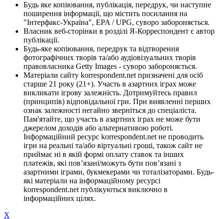
Будь яке копіювання, публікація, передрук, чи наступне
поширення інформації, що містить посилання на
"Інтерфакс-Україна", EPA / UPG, суворо забороняється.
Власник веб-сторінки в розділі Я-Корреспондент є автор
публікації.
Будь-яке копіювання, передрук та відтворення
фотографічних творів та/або аудіовізуальних творів
правовласника Getty Images - суворо забороняється.
Матеріали сайту korrespondent.net призначені для осіб
старше 21 року (21+). Участь в азартних іграх може
викликати ігрову залежність. Дотримуйтесь правил
(принципів) відповідальної гри. При виявленні перших
ознак залежності негайно зверніться до спеціаліста.
Пам'ятайте, що участь в азартних іграх не може бути
джерелом доходів або альтернативою роботі.
Інформаційний ресурс korrespondent.net не проводить
ігри на реальні та/або віртуальні гроші, також сайт не
приймає ні в якій формі оплату ставок та інших
платежів, які пов’язані/можуть бути пов’язані з
азартними іграми, букмекерами чи тоталізаторами. Будь-
які матеріали на інформаційному ресурсі
korrespondent.net публікуються виключно в
інформаційних цілях.
X