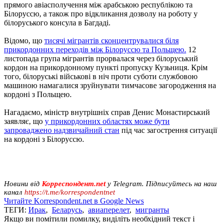
прямого авіасполучення між арабською республікою та
Білоруссю, а також про відкликання дозволу на роботу у
білоруського консула в Багдаді.
Відомо, що
тисячі мігрантів сконцентрувалися біля
прикордонних переходів між Білоруссю та Польщею.
12
листопада група мігрантів прорвалася через білоруський
кордон на прикордонному пункті пропуску Кузьниця. Крім
того, білоруські військові в ніч проти суботи службовою
машиною намагалися зруйнувати тимчасове загородження на
кордоні з Польщею.
Нагадаємо, міністр внутрішніх справ Денис Монастирський
заявляє, що
у прикордонних областях може бути
запроваджено надзвичайний стан
під час загострення ситуації
на кордоні з Білоруссю.
Новини від
Корреспондент.net
у Telegram. Підписуйтесь на наш
канал
https://t.me/korrespondentnet
Читайте Korrespondent.net в Google News
ТЕГИ:
Ирак
,
Беларусь
,
авиаперелет
,
мигранты
Якщо ви помітили помилку, виділіть необхідний текст і