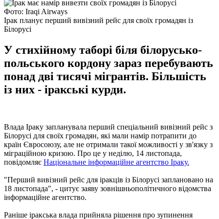
Фото: Iraqi Airways
Ірак планує перший вивізний рейс для своїх громадян із
Білорусі
У стихійному таборі біля білорусько-
польського кордону зараз перебувають
понад дві тисячі мігрантів. Більшість
із них - іракські курди.
Влада Іраку запланувала перший спеціальний вивізний рейс з
Білорусі для своїх громадян, які мали намір потрапити до
країн Євросоюзу, але не отримали такої можливості у зв'язку з
міграційною кризою. Про це у неділю, 14 листопада,
повідомляє
Національне інформаційне агентство Іраку.
"Перший вивізний рейс для іракців із Білорусі заплановано на
18 листопада", - цитує заяву зовнішньополітичного відомства
інформаційне агентство.
Раніше іракська влада прийняла рішення про зупинення