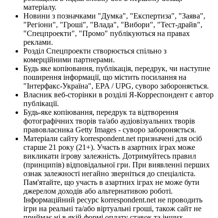
матеріалу.
Новини з позначками "Думка", "Експертиза", "Заява",
"Регіони", "Гроші", "Влада", "Вибори", "Тест-драйв",
"Спецпроекти", "Промо" публікуються на правах
реклами.
Розділ Спецпроекти створюється спільно з
комерційними партнерами.
Будь яке копіювання, публікація, передрук, чи наступне
поширення інформації, що містить посилання на
"Інтерфакс-Україна", EPA / UPG, суворо забороняється.
Власник веб-сторінки в розділі Я-Корреспондент є автор
публікації.
Будь-яке копіювання, передрук та відтворення
фотографічних творів та/або аудіовізуальних творів
правовласника Getty Images - суворо забороняється.
Матеріали сайту korrespondent.net призначені для осіб
старше 21 року (21+). Участь в азартних іграх може
викликати ігрову залежність. Дотримуйтесь правил
(принципів) відповідальної гри. При виявленні перших
ознак залежності негайно зверніться до спеціаліста.
Пам'ятайте, що участь в азартних іграх не може бути
джерелом доходів або альтернативою роботі.
Інформаційний ресурс korrespondent.net не проводить
ігри на реальні та/або віртуальні гроші, також сайт не
приймає ні в якій формі оплату ставок та інших