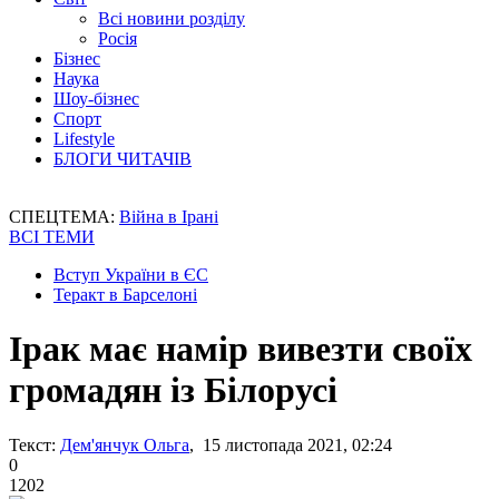
Всі новини розділу
Росія
Бізнес
Наука
Шоу-бізнес
Спорт
Lifestyle
БЛОГИ ЧИТАЧІВ
СПЕЦТЕМА:
Війна в Ірані
ВСІ ТЕМИ
Вступ України в ЄС
Теракт в Барселоні
Ірак має намір вивезти своїх
громадян із Білорусі
Текст:
Дем'янчук Ольга
, 15 листопада 2021, 02:24
0
1202