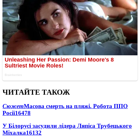
ЧИТАЙТЕ ТАКОЖ
Сюжет
Масова смерть на пляжі. Робота ППО
Росії
16478
У Білорусі засудили лідера Ляпіса Трубецького
Міхалка
16132