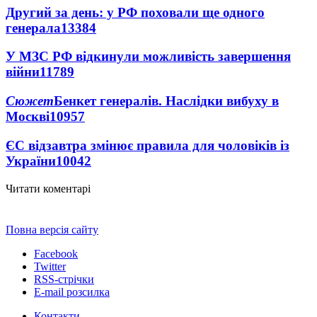
Другий за день: у РФ поховали ще одного
генерала
13384
У МЗС РФ відкинули можливість завершення
війни
11789
Сюжет
Бенкет генералів. Наслідки вибуху в
Москві
10957
ЄС відзавтра змінює правила для чоловіків із
України
10042
Читати коментарі
Повна версія сайту
Facebook
Twitter
RSS-стрічки
E-mail розсилка
Контакти