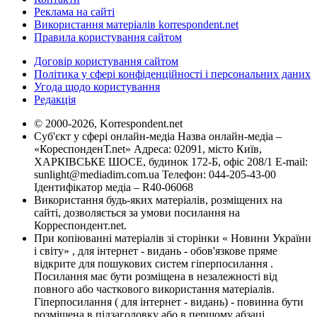
Реклама на сайті
Використання матеріалів korrespondent.net
Правила користування сайтом
Договір користування сайтом
Політика у сфері конфіденційності і персональних даних
Угода щодо користування
Редакція
© 2000-2026, Korrespondent.net
Суб'єкт у сфері онлайн-медіа Назва онлайн-медіа –
«КореспонденТ.net» Адреса: 02091, місто Київ,
ХАРКІВСЬКЕ ШОСЕ, будинок 172-Б, офіс 208/1 E-mail:
sunlight@mediadim.com.ua
Телефон: 044-205-43-00
Ідентифікатор медіа – R40-06068
Використання будь-яких матеріалів, розміщених на
сайті, дозволяється за умови посилання на
Корреспондент.net.
При копіюванні матеріалів зі сторінки « Новини України
і світу» , для інтернет - видань - обов'язкове пряме
відкрите для пошукових систем гіперпосилання .
Посилання має бути розміщена в незалежності від
повного або часткового використання матеріалів.
Гіперпосилання ( для інтернет - видань) - повинна бути
розміщена в підзаголовку або в першому абзаці