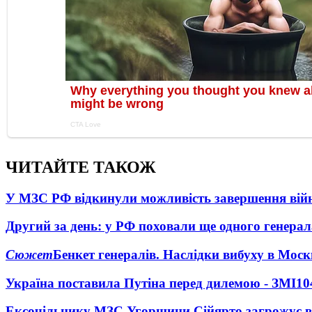
ЧИТАЙТЕ ТАКОЖ
У МЗС РФ відкинули можливість завершення вій
Другий за день: у РФ поховали ще одного генерал
Сюжет
Бенкет генералів. Наслідки вибуху в Моск
Україна поставила Путіна перед дилемою - ЗМІ
10
Ексочільнику МЗС Угорщини Сійярто загрожує в