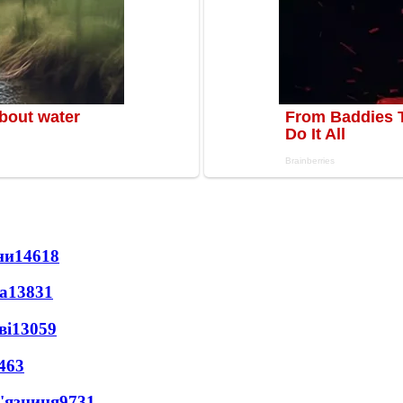
ни
14618
а
13831
ві
13059
463
'язниця
9731