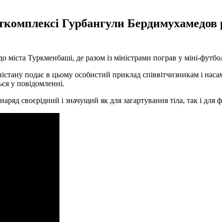
ткомплексі Гурбангули Бердимухамедов ра
 міста Туркменбаші, де разом із міністрами пограв у міні-футб
стану подає в цьому особистий приклад співвітчизникам і насам
ься у повідомленні.
ряд своєрідний і значущий як для загартування тіла, так і для 