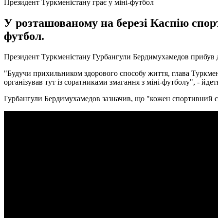
Президент Туркменістану грає у міні-футбол
У розташованому на березі Каспію спор
футбол.
Президент Туркменістану Гурбангули Бердимухамедов прибув до
"Будучи прихильником здорового способу життя, глава Туркмені
організував тут із соратниками змагання з міні-футболу", - йдет
Гурбангули Бердимухамедов зазначив, що "кожен спортивний сна