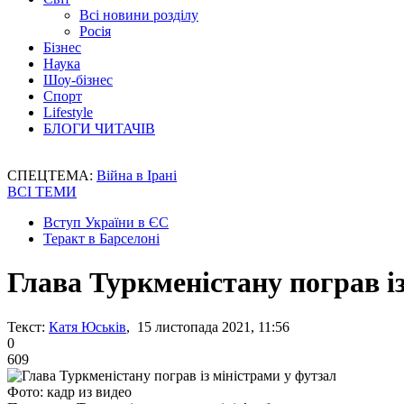
Всі новини розділу
Росія
Бізнес
Наука
Шоу-бізнес
Спорт
Lifestyle
БЛОГИ ЧИТАЧІВ
СПЕЦТЕМА:
Війна в Ірані
ВСІ ТЕМИ
Вступ України в ЄС
Теракт в Барселоні
Глава Туркменістану пограв і
Текст:
Катя Юськів
, 15 листопада 2021, 11:56
0
609
Фото: кадр из видео