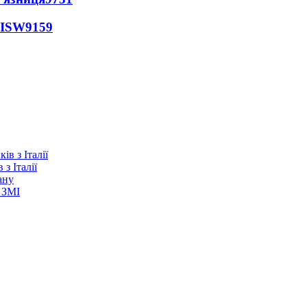
 ISW
9159
з Італії
ану
 ЗМІ