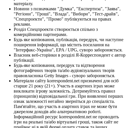
матеріалу.
Новини з позначками "Думка", "Експертиза", "Заява",
"Регіони", "Гроші", "Влада", "Вибори", "Тест-драйв",
"Спецпроекти", "Промо" публікуються на правах
реклами.
Розділ Спецпроекти створюється спільно з
комерційними партнерами.
Будь яке копіювання, публікація, передрук, чи наступне
поширення інформації, що містить посилання на
"Інтерфакс-Україна", EPA / UPG, суворо забороняється.
Власник веб-сторінки в розділі Я-Корреспондент є автор
публікації.
Будь-яке копіювання, передрук та відтворення
фотографічних творів та/або аудіовізуальних творів
правовласника Getty Images - суворо забороняється.
Матеріали сайту korrespondent.net призначені для осіб
старше 21 року (21+). Участь в азартних іграх може
викликати ігрову залежність. Дотримуйтесь правил
(принципів) відповідальної гри. При виявленні перших
ознак залежності негайно зверніться до спеціаліста.
Пам'ятайте, що участь в азартних іграх не може бути
джерелом доходів або альтернативою роботі.
Інформаційний ресурс korrespondent.net не проводить
ігри на реальні та/або віртуальні гроші, також сайт не
приймає ні в якій формі оплату ставок та інших