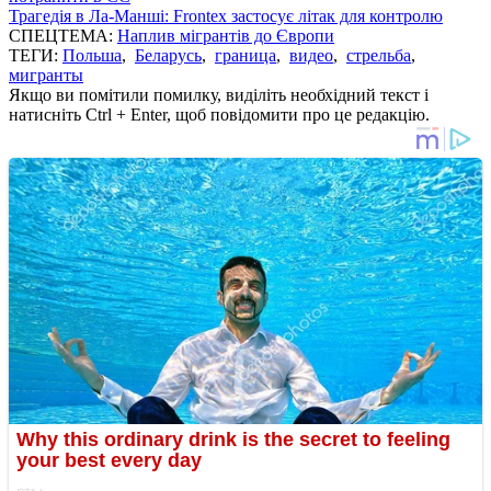
Трагедія в Ла-Манші: Frontex застосує літак для контролю
СПЕЦТЕМА:
Наплив мігрантів до Європи
ТЕГИ:
Польша
,
Беларусь
,
граница
,
видео
,
стрельба
,
мигранты
Якщо ви помітили помилку, виділіть необхідний текст і
натисніть Ctrl + Enter, щоб повідомити про це редакцію.