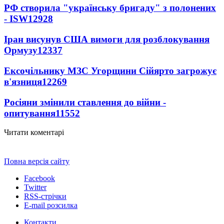
РФ створила "українську бригаду" з полонених
- ISW
12928
Іран висунув США вимоги для розблокування
Ормузу
12337
Ексочільнику МЗС Угорщини Сійярто загрожує
в'язниця
12269
Росіяни змінили ставлення до війни -
опитування
11552
Читати коментарі
Повна версія сайту
Facebook
Twitter
RSS-стрічки
E-mail розсилка
Контакти