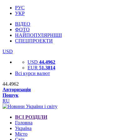
РУС
УКР
ВІДЕО
ФОТО
НАЙПОПУЛЯРНІШІ
СПЕЦПРОЕКТИ
USD
USD
44.4962
EUR
51.3814
Всі курси валют
44.4962
Авторизація
Пошук
RU
ВСІ РОЗДІЛИ
Головна
Україна
Місто
Світ