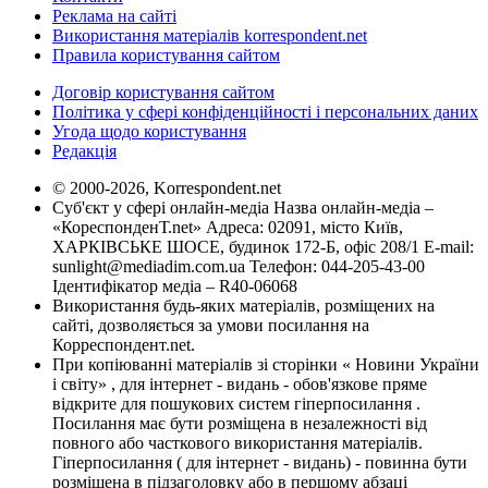
Реклама на сайті
Використання матеріалів korrespondent.net
Правила користування сайтом
Договір користування сайтом
Політика у сфері конфіденційності і персональних даних
Угода щодо користування
Редакція
© 2000-2026, Korrespondent.net
Суб'єкт у сфері онлайн-медіа Назва онлайн-медіа –
«КореспонденТ.net» Адреса: 02091, місто Київ,
ХАРКІВСЬКЕ ШОСЕ, будинок 172-Б, офіс 208/1 E-mail:
sunlight@mediadim.com.ua
Телефон: 044-205-43-00
Ідентифікатор медіа – R40-06068
Використання будь-яких матеріалів, розміщених на
сайті, дозволяється за умови посилання на
Корреспондент.net.
При копіюванні матеріалів зі сторінки « Новини України
і світу» , для інтернет - видань - обов'язкове пряме
відкрите для пошукових систем гіперпосилання .
Посилання має бути розміщена в незалежності від
повного або часткового використання матеріалів.
Гіперпосилання ( для інтернет - видань) - повинна бути
розміщена в підзаголовку або в першому абзаці