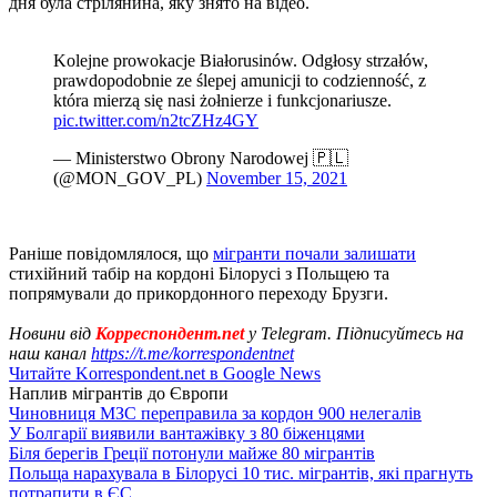
дня була стрілянина, яку знято на відео.
Kolejne prowokacje Białorusinów. Odgłosy strzałów,
prawdopodobnie ze ślepej amunicji to codzienność, z
która mierzą się nasi żołnierze i funkcjonariusze.
pic.twitter.com/n2tcZHz4GY
— Ministerstwo Obrony Narodowej 🇵🇱
(@MON_GOV_PL)
November 15, 2021
Раніше повідомлялося, що
мігранти почали залишати
стихійний табір на кордоні Білорусі з Польщею та
попрямували до прикордонного переходу Брузги.
Новини від
Корреспондент.net
у Telegram. Підписуйтесь на
наш канал
https://t.me/korrespondentnet
Читайте Korrespondent.net в Google News
Наплив мігрантів до Європи
Чиновниця МЗС переправила за кордон 900 нелегалів
У Болгарії виявили вантажівку з 80 біженцями
Біля берегів Греції потонули майже 80 мігрантів
Польща нарахувала в Білорусі 10 тис. мігрантів, які прагнуть
потрапити в ЄС