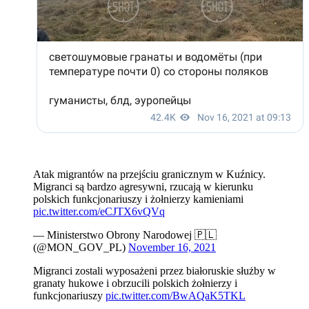
Atak migrantów na przejściu granicznym w Kuźnicy.
Migranci są bardzo agresywni, rzucają w kierunku
polskich funkcjonariuszy i żołnierzy kamieniami
pic.twitter.com/eCJTX6vQVq
— Ministerstwo Obrony Narodowej 🇵🇱
(@MON_GOV_PL)
November 16, 2021
Migranci zostali wyposażeni przez białoruskie służby w
granaty hukowe i obrzucili polskich żołnierzy i
funkcjonariuszy
pic.twitter.com/BwAQaK5TKL