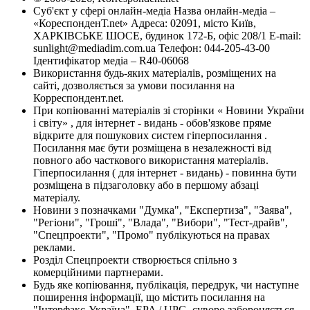
Суб'єкт у сфері онлайн-медіа Назва онлайн-медіа –
«КореспонденТ.net» Адреса: 02091, місто Київ,
ХАРКІВСЬКЕ ШОСЕ, будинок 172-Б, офіс 208/1 E-mail:
sunlight@mediadim.com.ua
Телефон: 044-205-43-00
Ідентифікатор медіа – R40-06068
Використання будь-яких матеріалів, розміщених на
сайті, дозволяється за умови посилання на
Корреспондент.net.
При копіюванні матеріалів зі сторінки « Новини України
і світу» , для інтернет - видань - обов'язкове пряме
відкрите для пошукових систем гіперпосилання .
Посилання має бути розміщена в незалежності від
повного або часткового використання матеріалів.
Гіперпосилання ( для інтернет - видань) - повинна бути
розміщена в підзаголовку або в першому абзаці
матеріалу.
Новини з позначками "Думка", "Експертиза", "Заява",
"Регіони", "Гроші", "Влада", "Вибори", "Тест-драйв",
"Спецпроекти", "Промо" публікуються на правах
реклами.
Розділ Спецпроекти створюється спільно з
комерційними партнерами.
Будь яке копіювання, публікація, передрук, чи наступне
поширення інформації, що містить посилання на
"Інтерфакс-Україна", EPA / UPG, суворо забороняється.