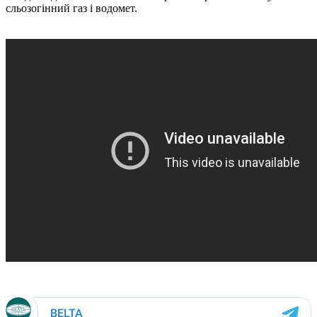
сльозогінний газ і водомет.