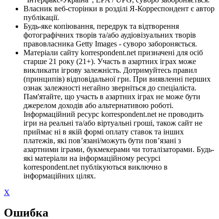
Власник веб-сторінки в розділі Я-Корреспондент є автор
публікації.
Будь-яке копіювання, передрук та відтворення
фотографічних творів та/або аудіовізуальних творів
правовласника Getty Images - суворо забороняється.
Матеріали сайту korrespondent.net призначені для осіб
старше 21 року (21+). Участь в азартних іграх може
викликати ігрову залежність. Дотримуйтесь правил
(принципів) відповідальної гри. При виявленні перших
ознак залежності негайно зверніться до спеціаліста.
Пам'ятайте, що участь в азартних іграх не може бути
джерелом доходів або альтернативою роботі.
Інформаційний ресурс korrespondent.net не проводить
ігри на реальні та/або віртуальні гроші, також сайт не
приймає ні в якій формі оплату ставок та інших
платежів, які пов’язані/можуть бути пов’язані з
азартними іграми, букмекерами чи тоталізаторами. Будь-
які матеріали на інформаційному ресурсі
korrespondent.net публікуються виключно в
інформаційних цілях.
X
Ошибка