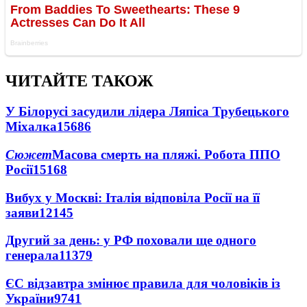
ЧИТАЙТЕ ТАКОЖ
У Білорусі засудили лідера Ляпіса Трубецького
Міхалка
15686
Сюжет
Масова смерть на пляжі. Робота ППО
Росії
15168
Вибух у Москві: Італія відповіла Росії на її
заяви
12145
Другий за день: у РФ поховали ще одного
генерала
11379
ЄС відзавтра змінює правила для чоловіків із
України
9741