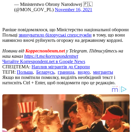
— Ministerstwo Obrony Narodowej 🇵🇱
(@MON_GOV_PL)
November 16, 2021
Раніше повідомлялося, що Міністерство національної оборони
Польщі
звинуватило білоруські спецслужби
в тому, що вони
навмисно вночі руйнують огорожу на державному кордоні.
Новини від
Корреспондент.net
у Telegram. Підписуйтесь на
наш канал
https://t.me/korrespondentnet
Читайте Korrespondent.net в Google News
СПЕЦТЕМА:
Наплив мігрантів до Європи
ТЕГИ:
Польша
,
Беларусь
,
граница
,
видео
,
мигранты
Якщо ви помітили помилку, виділіть необхідний текст і
натисніть Ctrl + Enter, щоб повідомити про це редакцію.