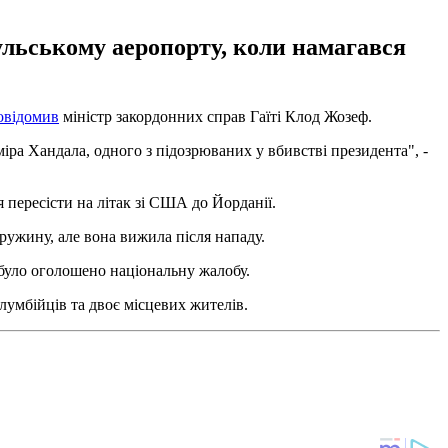
ульському аеропорту, коли намагався
овідомив
міністр закордонних справ Гаїті Клод Жозеф.
ра Хандала, одного з підозрюваних у вбивстві президента", -
 пересісти на літак зі США до Йорданії.
ужину, але вона вижила після нападу.
 було оголошено національну жалобу.
лумбійців та двоє місцевих жителів.