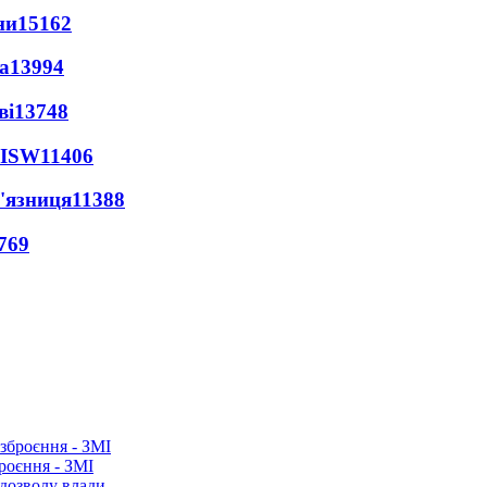
ни
15162
а
13994
ві
13748
 ISW
11406
'язниця
11388
769
роєння - ЗМІ
 дозволу влади