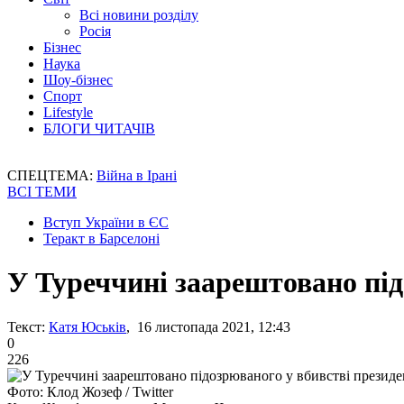
Всі новини розділу
Росія
Бізнес
Наука
Шоу-бізнес
Спорт
Lifestyle
БЛОГИ ЧИТАЧІВ
СПЕЦТЕМА:
Війна в Ірані
ВСІ ТЕМИ
Вступ України в ЄС
Теракт в Барселоні
У Туреччині заарештовано під
Текст:
Катя Юськів
, 16 листопада 2021, 12:43
0
226
Фото: Клод Жозеф / Twitter