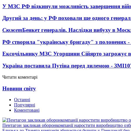
У МЗС РФ відкинули можливість завершення вій
Другий за день: у РФ поховали ще одного генерал
Сюжет
Бенкет генералів. Наслідки вибуху в Моск
РФ створила "українську бригаду" з полонених -
Ексочільнику МЗС Угорщини Сійярто загрожує в
Україна поставила Путіна перед дилемою - ЗМІ
10
Читати коментарі
Новини світу
Останні
Популярні
Коментовані
Пентагон закликав оборонкомпанії наростити виробництво озб
Близька до Трампа компанія збирається бурити у Гренландії без