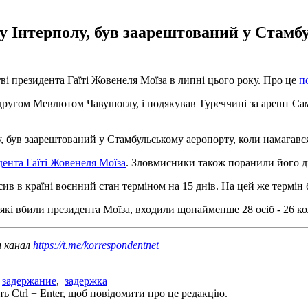
у Інтерполу, був заарештований у Стамб
і президента Гаїті Жовенеля Моїза в липні цього року. Про це
п
ругом Мевлютом Чавушоглу, і подякував Туреччині за арешт Самі
, був заарештований у Стамбульському аеропорту, коли намагався
дента Гаїті Жовенеля Моїза
. Зловмисники також поранили його др
в в країні воєнний стан терміном на 15 днів. На цей же термін
 які вбили президента Моїза, входили щонайменше 28 осіб - 26 ко
ш канал
https://t.me/korrespondentnet
,
задержание
,
задержка
ь Ctrl + Enter, щоб повідомити про це редакцію.