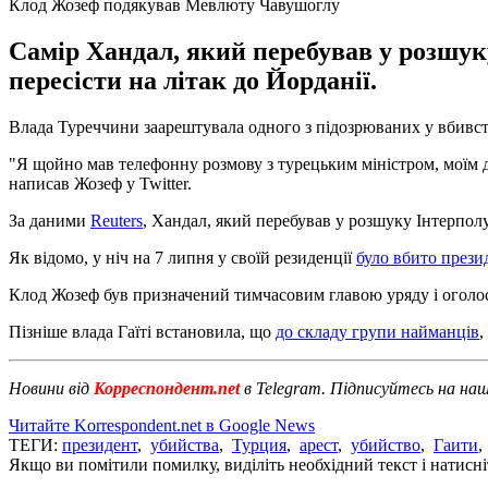
Клод Жозеф подякував Мевлюту Чавушоглу
Самір Хандал, який перебував у розшук
пересісти на літак до Йорданії.
Влада Туреччини заарештувала одного з підозрюваних у вбивств
"Я щойно мав телефонну розмову з турецьким міністром, моїм д
написав Жозеф у Twitter.
За даними
Reuters
, Хандал, який перебував у розшуку Інтерполу
Як відомо, у ніч на 7 липня у своїй резиденції
було вбито прези
Клод Жозеф був призначений тимчасовим главою уряду і оголоси
Пізніше влада Гаїті встановила, що
до складу групи найманців
,
Новини від
Корреспондент.net
в Telegram. Підписуйтесь на на
Читайте Korrespondent.net в Google News
ТЕГИ:
президент
,
убийства
,
Турция
,
арест
,
убийство
,
Гаити
Якщо ви помітили помилку, виділіть необхідний текст і натисніт