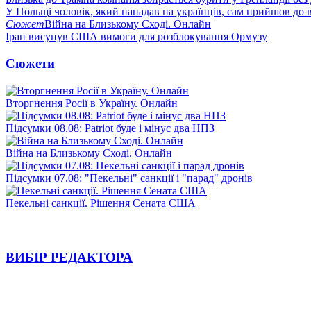
У Польщі чоловік, який нападав на українців, сам прийшов до в
Сюжет
Війна на Близькому Сході. Онлайн
Іран висунув США вимоги для розблокування Ормузу
Сюжети
Вторгнення Росії в Україну. Онлайн
Підсумки 08.08: Patriot буде і мінус два НПЗ
Війна на Близькому Сході. Онлайн
Підсумки 07.08: "Пекельні" санкції і "парад" дронів
Пекельні санкції. Рішення Сената США
ВИБІР РЕДАКТОРА