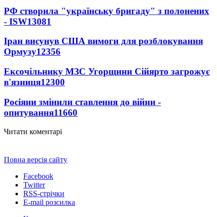
РФ створила "українську бригаду" з полонених
- ISW
13081
Іран висунув США вимоги для розблокування
Ормузу
12356
Ексочільнику МЗС Угорщини Сійярто загрожує
в'язниця
12300
Росіяни змінили ставлення до війни -
опитування
11660
Читати коментарі
Повна версія сайту
Facebook
Twitter
RSS-стрічки
E-mail розсилка