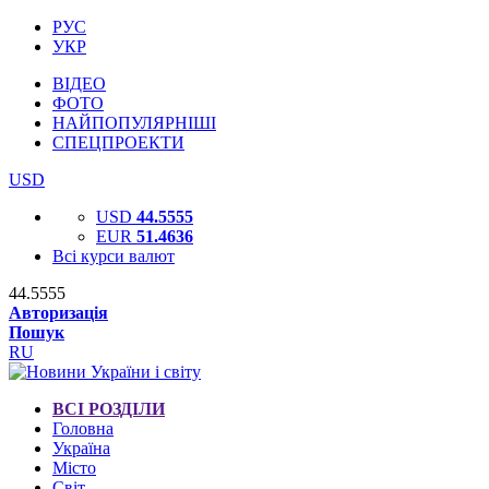
РУС
УКР
ВІДЕО
ФОТО
НАЙПОПУЛЯРНІШІ
СПЕЦПРОЕКТИ
USD
USD
44.5555
EUR
51.4636
Всі курси валют
44.5555
Авторизація
Пошук
RU
ВСІ РОЗДІЛИ
Головна
Україна
Місто
Світ