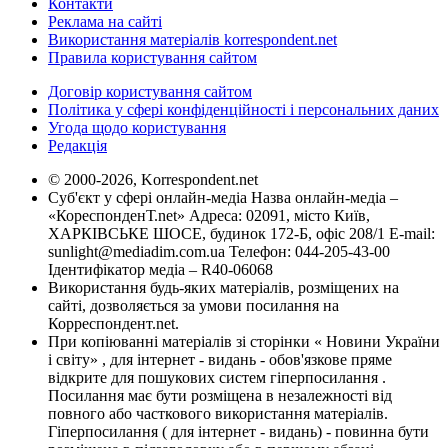
Контакти
Реклама на сайті
Використання матеріалів korrespondent.net
Правила користування сайтом
Договір користування сайтом
Політика у сфері конфіденційності і персональних даних
Угода щодо користування
Редакція
© 2000-2026, Korrespondent.net
Суб'єкт у сфері онлайн-медіа Назва онлайн-медіа –
«КореспонденТ.net» Адреса: 02091, місто Київ,
ХАРКІВСЬКЕ ШОСЕ, будинок 172-Б, офіс 208/1 E-mail:
sunlight@mediadim.com.ua
Телефон: 044-205-43-00
Ідентифікатор медіа – R40-06068
Використання будь-яких матеріалів, розміщених на
сайті, дозволяється за умови посилання на
Корреспондент.net.
При копіюванні матеріалів зі сторінки « Новини України
і світу» , для інтернет - видань - обов'язкове пряме
відкрите для пошукових систем гіперпосилання .
Посилання має бути розміщена в незалежності від
повного або часткового використання матеріалів.
Гіперпосилання ( для інтернет - видань) - повинна бути