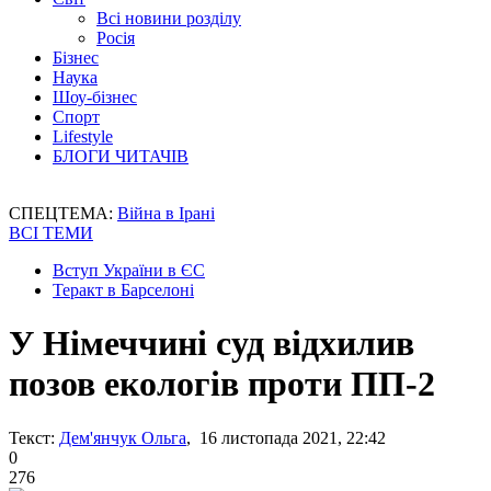
Всі новини розділу
Росія
Бізнес
Наука
Шоу-бізнес
Спорт
Lifestyle
БЛОГИ ЧИТАЧІВ
СПЕЦТЕМА:
Війна в Ірані
ВСІ ТЕМИ
Вступ України в ЄС
Теракт в Барселоні
У Німеччині суд відхилив
позов екологів проти ПП-2
Текст:
Дем'янчук Ольга
, 16 листопада 2021, 22:42
0
276