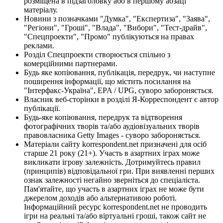
розміщена в підзаголовку або в першому абзаці
матеріалу.
Новини з позначками "Думка", "Експертиза", "Заява",
"Регіони", "Гроші", "Влада", "Вибори", "Тест-драйв",
"Спецпроекти", "Промо" публікуються на правах
реклами.
Розділ Спецпроекти створюється спільно з
комерційними партнерами.
Будь яке копіювання, публікація, передрук, чи наступне
поширення інформації, що містить посилання на
"Інтерфакс-Україна", EPA / UPG, суворо забороняється.
Власник веб-сторінки в розділі Я-Корреспондент є автор
публікації.
Будь-яке копіювання, передрук та відтворення
фотографічних творів та/або аудіовізуальних творів
правовласника Getty Images - суворо забороняється.
Матеріали сайту korrespondent.net призначені для осіб
старше 21 року (21+). Участь в азартних іграх може
викликати ігрову залежність. Дотримуйтесь правил
(принципів) відповідальної гри. При виявленні перших
ознак залежності негайно зверніться до спеціаліста.
Пам'ятайте, що участь в азартних іграх не може бути
джерелом доходів або альтернативою роботі.
Інформаційний ресурс korrespondent.net не проводить
ігри на реальні та/або віртуальні гроші, також сайт не