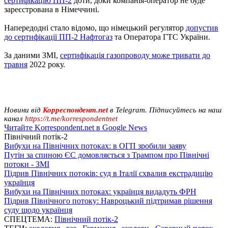
сертифікацію ПП-2
доти, доки компанія-оператор не буде
зареєстрована в Німеччині.
Напередодні стало відомо, що німецький регулятор
допустив
до сертифікації ПП-2 Нафтогаз
та Оператора ГТС України.
За даними ЗМІ,
сертифікація газопроводу може тривати до
травня
2022 року.
Новини від
Корреспондент.net
в Telegram. Підписуйтесь на наш
канал
https://t.me/korrespondentnet
Читайте Korrespondent.net в Google News
Північний потік-2
Вибухи на Північних потоках: в ОГП зробили заяву
Путін за спиною ЄС домовляється з Трампом про Північні
потоки - ЗМІ
Підрив Північних потоків: суд в Італії схвалив екстрадицію
українця
Вибухи на Північних потоках: українця видадуть ФРН
Підрив Північного потоку: Навроцький підтримав рішення
суду щодо українця
СПЕЦТЕМА:
Північний потік-2