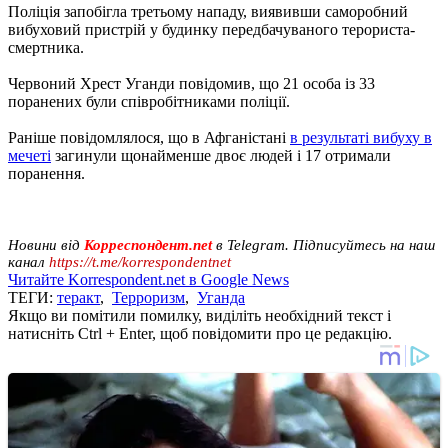
Поліція запобігла третьому нападу, виявивши саморобний
вибуховий пристрій у будинку передбачуваного терориста-
смертника.
Червоний Хрест Уганди повідомив, що 21 особа із 33
поранених були співробітниками поліції.
Раніше повідомлялося, що в Афганістані
в результаті вибуху в
мечеті
загинули щонайменше двоє людей і 17 отримали
поранення.
Новини від
Корреспондент.net
в Telegram. Підписуйтесь на наш
канал
https://t.me/korrespondentnet
Читайте Korrespondent.net в Google News
ТЕГИ:
теракт
,
Терроризм
,
Уганда
Якщо ви помітили помилку, виділіть необхідний текст і
натисніть Ctrl + Enter, щоб повідомити про це редакцію.