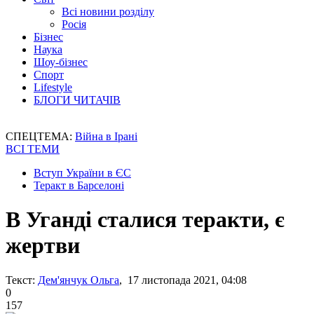
Всі новини розділу
Росія
Бізнес
Наука
Шоу-бізнес
Спорт
Lifestyle
БЛОГИ ЧИТАЧІВ
СПЕЦТЕМА:
Війна в Ірані
ВСІ ТЕМИ
Вступ України в ЄС
Теракт в Барселоні
В Уганді сталися теракти, є
жертви
Текст:
Дем'янчук Ольга
, 17 листопада 2021, 04:08
0
157