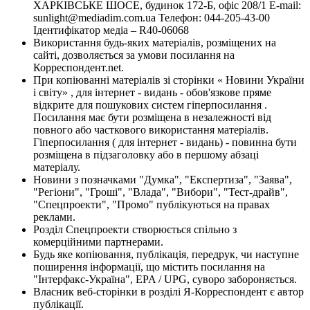
ХАРКІВСЬКЕ ШОСЕ, будинок 172-Б, офіс 208/1 E-mail:
sunlight@mediadim.com.ua
Телефон: 044-205-43-00
Ідентифікатор медіа – R40-06068
Використання будь-яких матеріалів, розміщених на
сайті, дозволяється за умови посилання на
Корреспондент.net.
При копіюванні матеріалів зі сторінки « Новини України
і світу» , для інтернет - видань - обов'язкове пряме
відкрите для пошукових систем гіперпосилання .
Посилання має бути розміщена в незалежності від
повного або часткового використання матеріалів.
Гіперпосилання ( для інтернет - видань) - повинна бути
розміщена в підзаголовку або в першому абзаці
матеріалу.
Новини з позначками "Думка", "Експертиза", "Заява",
"Регіони", "Гроші", "Влада", "Вибори", "Тест-драйв",
"Спецпроекти", "Промо" публікуються на правах
реклами.
Розділ Спецпроекти створюється спільно з
комерційними партнерами.
Будь яке копіювання, публікація, передрук, чи наступне
поширення інформації, що містить посилання на
"Інтерфакс-Україна", EPA / UPG, суворо забороняється.
Власник веб-сторінки в розділі Я-Корреспондент є автор
публікації.