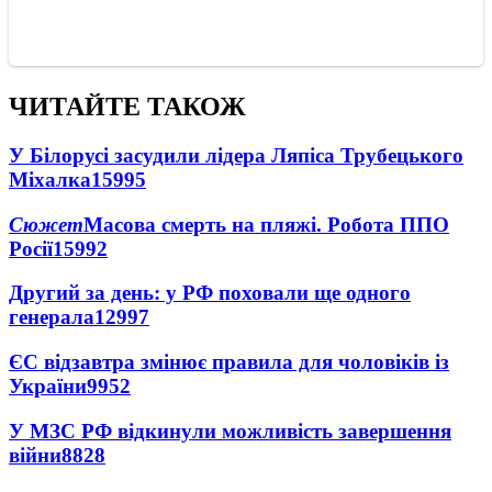
ЧИТАЙТЕ ТАКОЖ
У Білорусі засудили лідера Ляпіса Трубецького
Міхалка
15995
Сюжет
Масова смерть на пляжі. Робота ППО
Росії
15992
Другий за день: у РФ поховали ще одного
генерала
12997
ЄС відзавтра змінює правила для чоловіків із
України
9952
У МЗС РФ відкинули можливість завершення
війни
8828