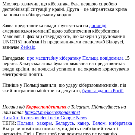
Мюллер зазначив, що кібератака була першою спробою
дестабілізації ситуації у країні. Друга – це мігрантська криза
на польсько-білоруському кордоні.
Заява представника влади ґрунтується на
доповіді
американської компанії щодо забезпечення кібербезпеки
Mandiant. Її фахівці стверджують, що хакери з угруповання
UNC1151 пов'язані із представниками спецслужб Білорусі,
зазначає
Zerkalo
.
Нагадаємо,
про масштабну кібератаку Польща повідомила
15
червня. Хакерська атака була спрямована на представників
влади країни, на польські установи, на окремих користувачів
електронної пошти.
Пізніше у Польщі заявили, що удару кіберзловмисників, під
який потрапили міністри та депутати,
було завдано з Росії.
Новини від
Корреспондент.net
в Telegram. Підписуйтесь на
наш канал
https://t.me/korrespondentnet
Читайте Korrespondent.net в Google News
ТЕГИ:
Польша
,
хакеры
,
Беларусь
,
хакер
,
Взлом
,
кибератака
Якщо ви помітили помилку, виділіть необхідний текст і
натисніть Ctrl + Enter, щоб повідомити про це редакцію.