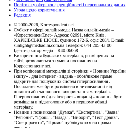
Політика у сфері конфіденційності і персональних даних
Угода щодо користування
Редакція
© 2000-2026, Korrespondent.net
Суб'єкт у сфері онлайн-медіа Назва онлайн-медіа –
«КореспонденТ.net» Адреса: 02091, місто Київ,
ХАРКІВСЬКЕ ШОСЕ, будинок 172-Б, офіс 208/1 E-mail:
sunlight@mediadim.com.ua
Телефон: 044-205-43-00
Ідентифікатор медіа – R40-06068
Використання будь-яких матеріалів, розміщених на
сайті, дозволяється за умови посилання на
Корреспондент.net.
При копіюванні матеріалів зі сторінки « Новини України
і світу» , для інтернет - видань - обов'язкове пряме
відкрите для пошукових систем гіперпосилання .
Посилання має бути розміщена в незалежності від
повного або часткового використання матеріалів.
Гіперпосилання ( для інтернет - видань) - повинна бути
розміщена в підзаголовку або в першому абзаці
матеріалу.
Новини з позначками "Думка", "Експертиза", "Заява",
"Регіони", "Гроші", "Влада", "Вибори", "Тест-драйв",
"Спецпроекти", "Промо" публікуються на правах
реклами.