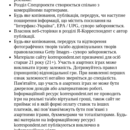
Розділ Спецпроекти створюється спільно з
комерційними партнерами.
Будь яке копіювання, публікація, передрук, чи наступне
поширення інформації, що містить посилання на
"Інтерфакс-Україна", EPA / UPG, суворо забороняється.
Власник веб-сторінки в розділі Я-Корреспондент є автор
публікації.
Будь-яке копіювання, передрук та відтворення
фотографічних творів та/або аудіовізуальних творів
правовласника Getty Images - суворо забороняється.
Матеріали сайту korrespondent.net призначені для осіб
старше 21 року (21+). Участь в азартних іграх може
викликати ігрову залежність. Дотримуйтесь правил
(принципів) відповідальної гри. При виявленні перших
ознак залежності негайно зверніться до спеціаліста.
Пам'ятайте, що участь в азартних іграх не може бути
джерелом доходів або альтернативою роботі.
Інформаційний ресурс korrespondent.net не проводить
ігри на реальні та/або віртуальні гроші, також сайт не
приймає ні в якій формі оплату ставок та інших
платежів, які пов’язані/можуть бути пов’язані з
азартними іграми, букмекерами чи тоталізаторами. Будь-
які матеріали на інформаційному ресурсі
korrespondent.net публікуються виключно в