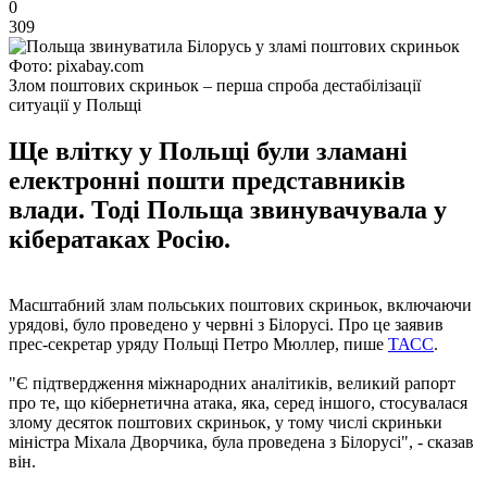
0
309
Фото: pixabay.com
Злом поштових скриньок – перша спроба дестабілізації
ситуації у Польщі
Ще влітку у Польщі були зламані
електронні пошти представників
влади. Тоді Польща звинувачувала у
кібератаках Росію.
Масштабний злам польських поштових скриньок, включаючи
урядові, було проведено у червні з Білорусі. Про це заявив
прес-секретар уряду Польщі Петро Мюллер, пише
ТАСС
.
"Є підтвердження міжнародних аналітиків, великий рапорт
про те, що кібернетична атака, яка, серед іншого, стосувалася
злому десяток поштових скриньок, у тому числі скриньки
міністра Міхала Дворчика, була проведена з Білорусі", - сказав
він.