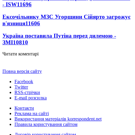
- ISW
11696
Ексочільнику МЗС Угорщини Сійярто загрожує
в'язниця
11606
Україна поставила Путіна перед дилемою -
ЗМІ
10810
Читати коментарі
Повна версія сайту
Facebook
Twitter
RSS-стрічки
E-mail розсилка
Контакти
Реклама на сайті
Використання матеріалів korrespondent.net
Правила користування сайтом
Договір користування сайтом