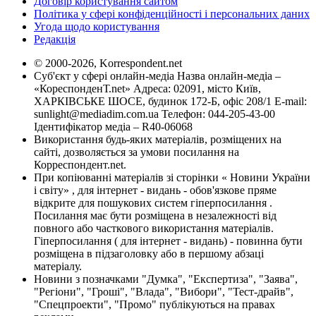
Договір користування сайтом
Політика у сфері конфіденційності і персональних даних
Угода щодо користування
Редакція
© 2000-2026, Korrespondent.net
Суб'єкт у сфері онлайн-медіа Назва онлайн-медіа –
«КореспонденТ.net» Адреса: 02091, місто Київ,
ХАРКІВСЬКЕ ШОСЕ, будинок 172-Б, офіс 208/1 E-mail:
sunlight@mediadim.com.ua
Телефон: 044-205-43-00
Ідентифікатор медіа – R40-06068
Використання будь-яких матеріалів, розміщених на
сайті, дозволяється за умови посилання на
Корреспондент.net.
При копіюванні матеріалів зі сторінки « Новини України
і світу» , для інтернет - видань - обов'язкове пряме
відкрите для пошукових систем гіперпосилання .
Посилання має бути розміщена в незалежності від
повного або часткового використання матеріалів.
Гіперпосилання ( для інтернет - видань) - повинна бути
розміщена в підзаголовку або в першому абзаці
матеріалу.
Новини з позначками "Думка", "Експертиза", "Заява",
"Регіони", "Гроші", "Влада", "Вибори", "Тест-драйв",
"Спецпроекти", "Промо" публікуються на правах