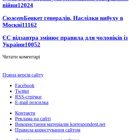
війни
12024
Сюжет
Бенкет генералів. Наслідки вибуху в
Москві
11162
ЄС відзавтра змінює правила для чоловіків із
України
10052
Читати коментарі
Повна версія сайту
Facebook
Twitter
RSS-стрічки
E-mail розсилка
Контакти
Реклама на сайті
Використання матеріалів korrespondent.net
Правила користування сайтом