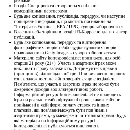
реклами.
Розділ Спецпроекти створюється спільно з
комерційними партнерами.
Будь яке копіювання, публікація, передрук, чи наступне
поширення інформації, що містить посилання на
"Інтерфакс-Україна", EPA / UPG, суворо забороняється.
Власник веб-сторінки в розділі Я-Корреспондент є автор
публікації.
Будь-яке копіювання, передрук та відтворення
фотографічних творів та/або аудіовізуальних творів
правовласника Getty Images - суворо забороняється.
Матеріали сайту korrespondent.net призначені для осіб
старше 21 року (21+). Участь в азартних іграх може
викликати ігрову залежність. Дотримуйтесь правил
(принципів) відповідальної гри. При виявленні перших
ознак залежності негайно зверніться до спеціаліста.
Пам'ятайте, що участь в азартних іграх не може бути
джерелом доходів або альтернативою роботі.
Інформаційний ресурс korrespondent.net не проводить
ігри на реальні та/або віртуальні гроші, також сайт не
приймає ні в якій формі оплату ставок та інших
платежів, які пов’язані/можуть бути пов’язані з
азартними іграми, букмекерами чи тоталізаторами. Будь-
які матеріали на інформаційному ресурсі
korrespondent.net публікуються виключно в