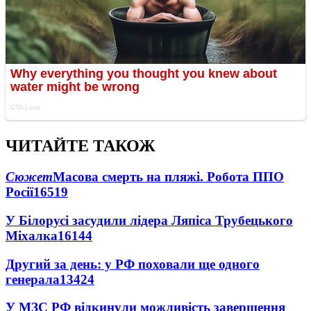
ЧИТАЙТЕ ТАКОЖ
Сюжет
Масова смерть на пляжі. Робота ППО
Росії
16519
У Білорусі засудили лідера Ляпіса Трубецького
Міхалка
16144
Другий за день: у РФ поховали ще одного
генерала
13424
У МЗС РФ відкинули можливість завершення