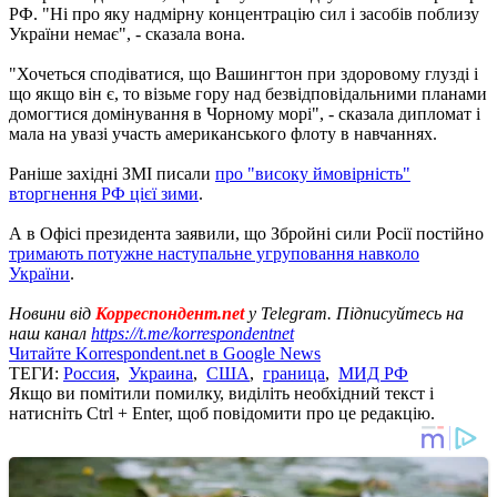
РФ. "Ні про яку надмірну концентрацію сил і засобів поблизу
України немає", - сказала вона.
"Хочеться сподіватися, що Вашингтон при здоровому глузді і
що якщо він є, то візьме гору над безвідповідальними планами
домогтися домінування в Чорному морі", - сказала дипломат і
мала на увазі участь американського флоту в навчаннях.
Раніше західні ЗМІ писали
про "високу ймовірність"
вторгнення РФ цієї зими
.
А в Офісі президента заявили, що Збройні сили Росії постійно
тримають потужне наступальне угруповання навколо
України
.
Новини від
Корреспондент.net
у Telegram. Підписуйтесь на
наш канал
https://t.me/korrespondentnet
Читайте Korrespondent.net в Google News
ТЕГИ:
Россия
,
Украина
,
США
,
граница
,
МИД РФ
Якщо ви помітили помилку, виділіть необхідний текст і
натисніть Ctrl + Enter, щоб повідомити про це редакцію.