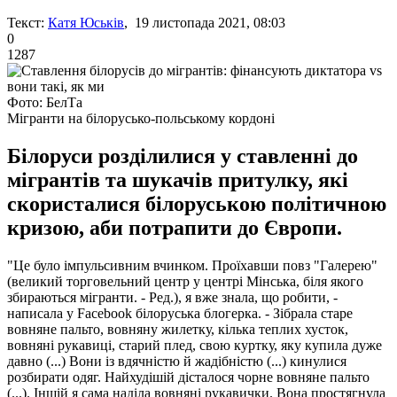
Текст:
Катя Юськів
, 19 листопада 2021, 08:03
0
1287
Фото: БелТа
Мігранти на білорусько-польському кордоні
Білоруси розділилися у ставленні до
мігрантів та шукачів притулку, які
скористалися білоруською політичною
кризою, аби потрапити до Європи.
"Це було імпульсивним вчинком. Проїхавши повз "Галерею"
(великий торговельний центр у центрі Мінська, біля якого
збираються мігранти. - Ред.), я вже знала, що робити, -
написала у Facebook білоруська блогерка. - Зібрала старе
вовняне пальто, вовняну жилетку, кілька теплих хусток,
вовняні рукавиці, старий плед, свою куртку, яку купила дуже
давно (...) Вони із вдячністю й жадібністю (...) кинулися
розбирати одяг. Найхудішій дісталося чорне вовняне пальто
(...). Іншій я сама наділа вовняні рукавички. Вона простягнула