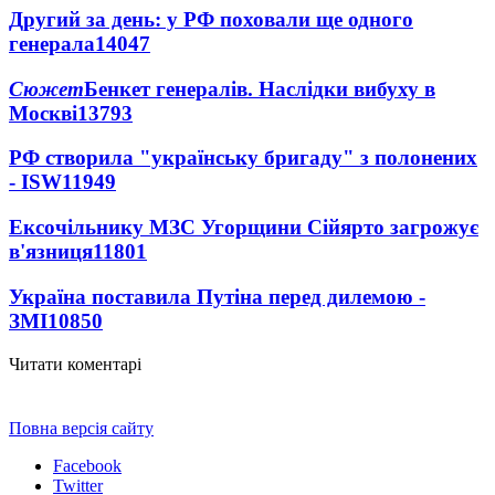
Другий за день: у РФ поховали ще одного
генерала
14047
Сюжет
Бенкет генералів. Наслідки вибуху в
Москві
13793
РФ створила "українську бригаду" з полонених
- ISW
11949
Ексочільнику МЗС Угорщини Сійярто загрожує
в'язниця
11801
Україна поставила Путіна перед дилемою -
ЗМІ
10850
Читати коментарі
Повна версія сайту
Facebook
Twitter