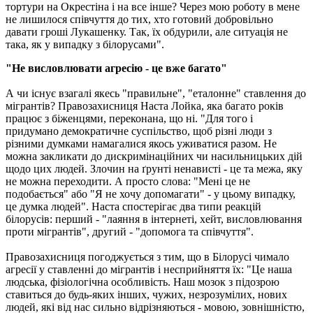
тортури на Окрестіна і на все інше? Через мою роботу в мене
не лишилося співчуття до тих, хто готовий добровільно
давати гроші Лукашенку. Так, їх обдурили, але ситуація не
така, як у випадку з білорусами".
"Не висловлювати агресію - це вже багато"
А чи існує взагалі якесь "правильне", "еталонне" ставлення до
мігрантів? Правозахисниця Наста Лойка, яка багато років
працює з біженцями, переконана, що ні. "Для того і
придумано демократичне суспільство, щоб різні люди з
різними думками намагалися якось уживатися разом. Не
можна закликати до дискримінаційних чи насильницьких дій
щодо цих людей. Злочин на ґрунті ненависті - це та межа, яку
не можна переходити. А просто слова: "Мені це не
подобається" або "Я не хочу допомагати" - у цьому випадку,
це думка людей". Наста спостерігає два типи реакцій
білорусів: перший - "лаяння в інтернеті, хейт, висловлювання
проти мігрантів", другий - "допомога та співчуття".
Правозахисниця погоджується з тим, що в Білорусі чимало
агресії у ставленні до мігрантів і несприйняття їх: "Це наша
людська, фізіологічна особливість. Наш мозок з підозрою
ставиться до будь-яких інших, чужих, незрозумілих, нових
людей, які від нас сильно відрізняються - мовою, зовнішністю,