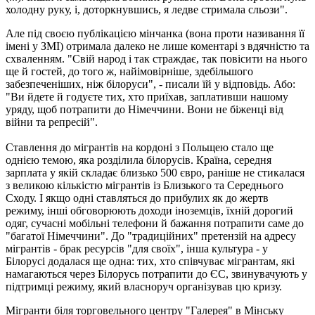
холодну руку, і, доторкнувшись, я ледве стримала сльози".
Але під своєю публікацією мінчанка (вона проти називання її
імені у ЗМІ) отримала далеко не лише коментарі з вдячністю та
схваленням. "Свій народ і так страждає, так повісити на нього
ще й гостей, до того ж, найімовірніше, здебільшого
забезпеченіших, ніж білоруси", - писали їй у відповідь. Або:
"Ви йдете й годуєте тих, хто приїхав, заплативши нашому
уряду, щоб потрапити до Німеччини. Вони не біженці від
війни та репресій".
Ставлення до мігрантів на кордоні з Польщею стало ще
однією темою, яка розділила білорусів. Країна, середня
зарплата у якій складає близько 500 євро, раніше не стикалася
з великою кількістю мігрантів із Близького та Середнього
Сходу. І якщо одні ставляться до прибулих як до жертв
режиму, інші обговорюють доходи іноземців, їхній дорогий
одяг, сучасні мобільні телефони й бажання потрапити саме до
"багатої Німеччини". До "традиційних" претензій на адресу
мігрантів - брак ресурсів "для своїх", інша культура - у
Білорусі додалася ще одна: тих, хто співчуває мігрантам, які
намагаються через Білорусь потрапити до ЄС, звинувачують у
підтримці режиму, який власноруч організував цю кризу.
Мігранти біля торговельного центру "Галерея" в Мінську