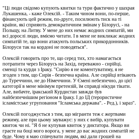
"Ці люди свідомо купують квитки та тури фактично у шахрая
Лукашенка, - каже Олексій. - Таким чином вони, по-перше,
фінансують цей режим, по-друге, посилюють тиск на ті
країни, які сприяють демократичним змінам у Білорусі, - на
Польщу, на Литву. У мене до них немає жодних симпатій, ми
всі дорослі люди, вміємо читати. І в мене не викликає жодних
симпатій те, що вони атакують польських прикордонників.
Білоруси так на кордоні не поводяться".
Олексій говорить про те, що серед тих, хто намагається
потрапити через Білорусь на Захід, переважно - сирійці,
єменці та курди з Іраку. "Сирію я не коментуватиму, я не
згоден з тим, що Сирія - безпечна країна. Але сирійці втікають
до Туреччини, не до Німеччини. У Ємені небезпечно, до цієї
категорії в мене мінімум претензій, їм справді нікуди тікати.
Але, вибачте, іракський Курдистан завжди був
найбезпечнішим регіоном в Іраку. І до ІД (терористичне
ісламістське угруповання "Ісламська держава". - Ред.), і зараз".
Олексій погоджується з тим, що мігранти теж є жертвами
режиму, але при цьому зауважує: у них є вибір, купувати
квиток чи ні. "Я б не купував квиток у диктатора. Якщо ви
граєте на боці мого ворога, у мене до вас жодних симпатій не
буде. Чому я маю співчувати людям, які дали грошей на