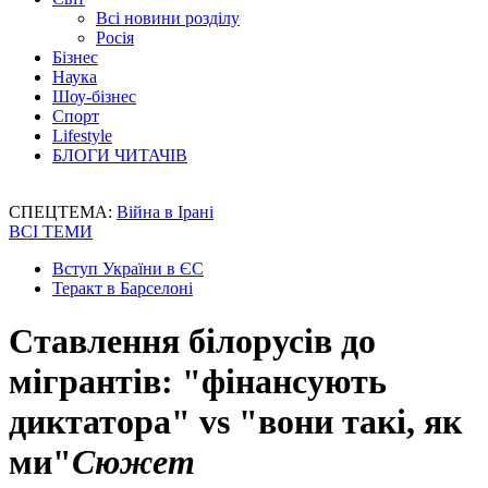
Всі новини розділу
Росія
Бізнес
Наука
Шоу-бізнес
Спорт
Lifestyle
БЛОГИ ЧИТАЧІВ
СПЕЦТЕМА:
Війна в Ірані
ВСІ ТЕМИ
Вступ України в ЄС
Теракт в Барселоні
Ставлення білорусів до
мігрантів: "фінансують
диктатора" vs "вони такі, як
ми"
Сюжет