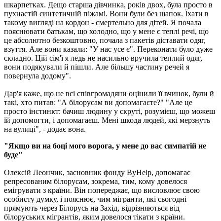
шкарпетках. Дещо старша дівчинка, років двох, була просто в
пухнастій синтетичній піжамі. Вони були без шапок. Їхати в
такому вигляді на кордон - смертельно для дітей. Я почала
пояснювати батькам, що холодно, що у мене є теплі речі, що
це абсолютно безкоштовно, почала з пакетів діставати одяг,
взуття. Але вони казали: "У нас усе є". Переконати було дуже
складно. Цій сім'ї я ледь не насильно вручила теплий одяг,
вони подякували й пішли. Але більшу частину речей я
повернула додому".
Дар'я каже, що не всі співгромадяни оцінили її вчинок, були й
такі, хто питав: "А білорусам ви допомагаєте?" "Але це
просто інстинкт: бачиш людину у скруті, розумієш, що можеш
їй допомогти, і допомагаєш. Мені шкода людей, які мерзнуть
на вулиці", - додає вона.
"Якщо ви на боці мого ворога, у мене до вас симпатій не
буде"
Олексій Леончик, засновник фонду ByHelp, допомагає
репресованим білорусам, зокрема, тим, кому довелося
емігрувати з країни. Він попереджає, що висловлює свою
особисту думку, і пояснює, чим мігранти, які сьогодні
прямують через Білорусь на Захід, відрізняються від
білоруських мігрантів, яким довелося тікати з країни.