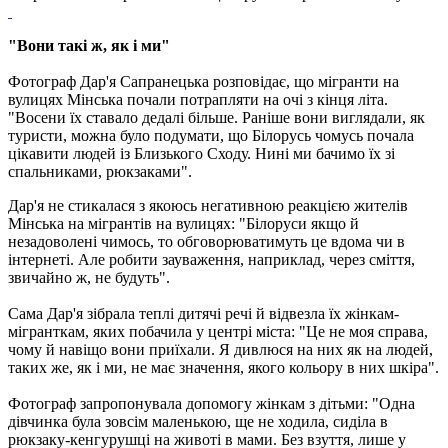
"Вони такі ж, як і ми"
Фотограф Дар'я Сапранецька розповідає, що мігранти на
вулицях Мінська почали потрапляти на очі з кінця літа.
"Восени їх ставало дедалі більше. Раніше вони виглядали, як
туристи, можна було подумати, що Білорусь чомусь почала
цікавити людей із Близького Сходу. Нині ми бачимо їх зі
спальниками, рюкзаками".
Дар'я не стикалася з якоюсь негативною реакцією жителів
Мінська на мігрантів на вулицях: "Білоруси якщо й
незадоволені чимось, то обговорюватимуть це вдома чи в
інтернеті. Але робити зауваження, наприклад, через сміття,
звичайно ж, не будуть".
Сама Дар'я зібрала теплі дитячі речі й відвезла їх жінкам-
мігранткам, яких побачила у центрі міста: "Це не моя справа,
чому й навіщо вони приїхали. Я дивлюся на них як на людей,
таких же, як і ми, не має значення, якого кольору в них шкіра".
Фотограф запропонувала допомогу жінкам з дітьми: "Одна
дівчинка була зовсім маленькою, ще не ходила, сиділа в
рюкзаку-кенгурушці на животі в мами. Без взуття, лише у