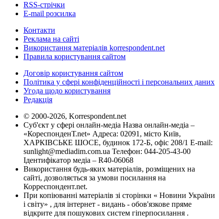
RSS-стрічки
E-mail розсилка
Контакти
Реклама на сайті
Використання матеріалів korrespondent.net
Правила користування сайтом
Договір користування сайтом
Політика у сфері конфіденційності і персональних даних
Угода щодо користування
Редакція
© 2000-2026, Korrespondent.net
Суб'єкт у сфері онлайн-медіа Назва онлайн-медіа –
«КореспонденТ.net» Адреса: 02091, місто Київ,
ХАРКІВСЬКЕ ШОСЕ, будинок 172-Б, офіс 208/1 E-mail:
sunlight@mediadim.com.ua
Телефон: 044-205-43-00
Ідентифікатор медіа – R40-06068
Використання будь-яких матеріалів, розміщених на
сайті, дозволяється за умови посилання на
Корреспондент.net.
При копіюванні матеріалів зі сторінки « Новини України
і світу» , для інтернет - видань - обов'язкове пряме
відкрите для пошукових систем гіперпосилання .