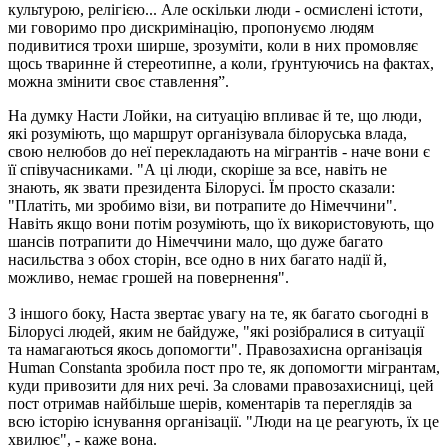
культурою, релігією... Але оскільки люди - осмислені істоти,
ми говоримо про дискримінацію, пропонуємо людям
подивитися трохи ширше, зрозуміти, коли в них промовляє
щось тваринне й стереотипне, а коли, ґрунтуючись на фактах,
можна змінити своє ставлення”.
На думку Насти Лойки, на ситуацію впливає й те, що люди,
які розуміють, що маршрут організувала білоруська влада,
свою нелюбов до неї перекладають на мігрантів - наче вони є
її співучасниками. "А ці люди, скоріше за все, навіть не
знають, як звати президента Білорусі. Їм просто сказали:
"Платіть, ми зробимо візи, ви потрапите до Німеччини".
Навіть якщо вони потім розуміють, що їх використовують, що
шансів потрапити до Німеччини мало, що дуже багато
насильства з обох сторін, все одно в них багато надії й,
можливо, немає грошей на повернення".
З іншого боку, Наста звертає увагу на те, як багато сьогодні в
Білорусі людей, яким не байдуже, "які розібралися в ситуації
та намагаються якось допомогти". Правозахисна організація
Human Constanta зробила пост про те, як допомогти мігрантам,
куди привозити для них речі. За словами правозахисниці, цей
пост отримав найбільше шерів, коментарів та переглядів за
всю історію існування організації. "Люди на це реагують, їх це
хвилює", - каже вона.