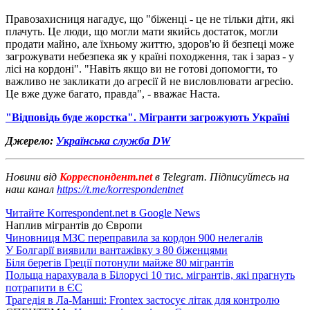
Правозахисниця нагадує, що "біженці - це не тільки діти, які
плачуть. Це люди, що могли мати якийсь достаток, могли
продати майно, але їхньому життю, здоров'ю й безпеці може
загрожувати небезпека як у країні походження, так і зараз - у
лісі на кордоні". "Навіть якщо ви не готові допомогти, то
важливо не закликати до агресії й не висловлювати агресію.
Це вже дуже багато, правда", - вважає Наста.
"Відповідь буде жорстка". Мігранти загрожують Україні
Джерело:
Українська служба DW
Новини від
Корреспондент.net
в Telegram. Підписуйтесь на
наш канал
https://t.me/korrespondentnet
Читайте Korrespondent.net в Google News
Наплив мігрантів до Європи
Чиновниця МЗС переправила за кордон 900 нелегалів
У Болгарії виявили вантажівку з 80 біженцями
Біля берегів Греції потонули майже 80 мігрантів
Польща нарахувала в Білорусі 10 тис. мігрантів, які прагнуть
потрапити в ЄС
Трагедія в Ла-Манші: Frontex застосує літак для контролю