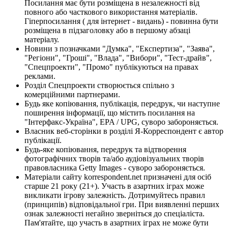
Посилання має бути розміщена в незалежності від
повного або часткового використання матеріалів.
Гіперпосилання ( для інтернет - видань) - повинна бути
розміщена в підзаголовку або в першому абзаці
матеріалу.
Новини з позначками "Думка", "Експертиза", "Заява",
"Регіони", "Гроші", "Влада", "Вибори", "Тест-драйв",
"Спецпроекти", "Промо" публікуються на правах
реклами.
Розділ Спецпроекти створюється спільно з
комерційними партнерами.
Будь яке копіювання, публікація, передрук, чи наступне
поширення інформації, що містить посилання на
"Інтерфакс-Україна", EPA / UPG, суворо забороняється.
Власник веб-сторінки в розділі Я-Корреспондент є автор
публікації.
Будь-яке копіювання, передрук та відтворення
фотографічних творів та/або аудіовізуальних творів
правовласника Getty Images - суворо забороняється.
Матеріали сайту korrespondent.net призначені для осіб
старше 21 року (21+). Участь в азартних іграх може
викликати ігрову залежність. Дотримуйтесь правил
(принципів) відповідальної гри. При виявленні перших
ознак залежності негайно зверніться до спеціаліста.
Пам'ятайте, що участь в азартних іграх не може бути