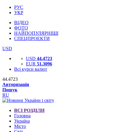
РУС
УКР
ВІДЕО
ФОТО
НАЙПОПУЛЯРНІШІ
СПЕЦПРОЕКТИ
USD
USD
44.4723
EUR
51.3096
Всі курси валют
44.4723
Авторизація
Пошук
RU
ВСІ РОЗДІЛИ
Головна
Україна
Місто
Світ