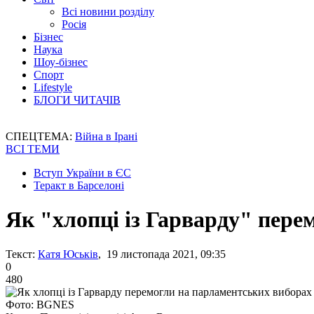
Всі новини розділу
Росія
Бізнес
Наука
Шоу-бізнес
Спорт
Lifestyle
БЛОГИ ЧИТАЧІВ
СПЕЦТЕМА:
Війна в Ірані
ВСІ ТЕМИ
Вступ України в ЄС
Теракт в Барселоні
Як "хлопці із Гарварду" пере
Текст:
Катя Юськів
, 19 листопада 2021, 09:35
0
480
Фото: BGNES