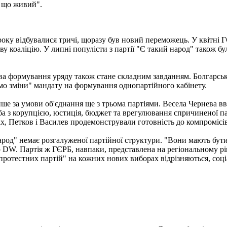
, що живий".
року відбувалися тричі, щоразу був новий переможець. У квітні Г
ову коаліцію. У липні популісти з партії "Є такий народ" також 
лева формування уряду також стане складним завданням. Болгарсь
мо зміни" мандату на формування однопартійного кабінету.
е за умови об'єднання ще з трьома партіями. Весела Чернева вва
а з корупцією, юстиція, бюджет та врегулювання спричиненої панд
рах, Петков і Василев продемонстрували готовність до компромісі
народ" немає розгалуженої партійної структури. "Вони мають бути
 DW. Партія ж ГЄРБ, навпаки, представлена на регіональному рівн
х "протестних партій" на кожних нових виборах відрізняються, со