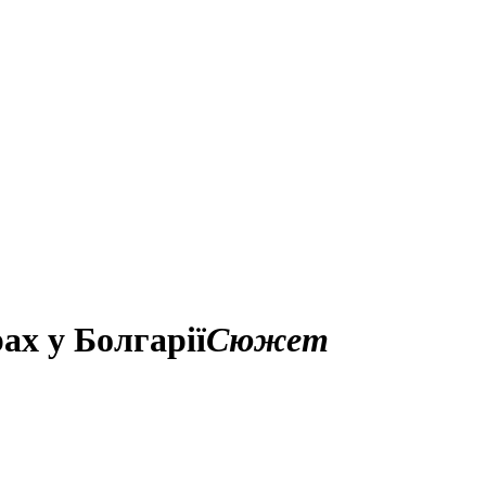
ах у Болгарії
Сюжет