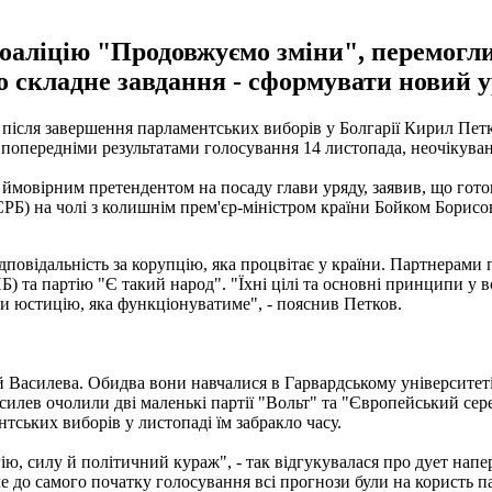
аліцію "Продовжуємо зміни", перемогли
ло складне завдання - сформувати новий у
 після завершення парламентських виборів у Болгарії Кирил Пет
попередніми результатами голосування 14 листопада, неочікува
 ймовірним претендентом на посаду глави уряду, заявив, що готови
ЄРБ) на чолі з колишнім прем'єр-міністром країни Бойком Борисо
дповідальність за корупцію, яка процвітає у країни. Партнерами 
) та партію "Є такий народ". "Їхні цілі та основні принципи у 
и юстицію, яка функціонуватиме", - пояснив Петков.
й Василева. Обидва вони навчалися в Гарвардському університеті
силев очолили дві маленькі партії "Вольт" та "Європейський сере
тських виборів у листопаді їм забракло часу.
, силу й політичний кураж", - так відгукувалася про дует напе
е до самого початку голосування всі прогнози були на користь п