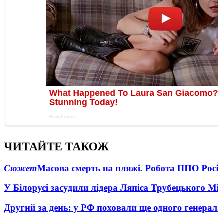
ЧИТАЙТЕ ТАКОЖ
Сюжет
Масова смерть на пляжі. Робота ППО Росі
У Білорусі засудили лідера Ляпіса Трубецького М
Другий за день: у РФ поховали ще одного генерал