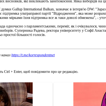
х висновків, які викликають занепокоєння. Явка виборців на ци
умки Gallup International Balkan, зазначає в інтерв'ю DW: "Зар
є підтримка ультраправої партії "Відродження", яка може розрахов
кими мірками їхня підтримка все ж таки доволі обмежена", - ут
пада одночасно з парламентськими, переміг, як і очікувалося, чи
 виборів. Суперника Радева, ректора університету у Софії Анаст
о простої більшості голосів.
ш канал
https://t.me/korrespondentnet
ь Ctrl + Enter, щоб повідомити про це редакцію.