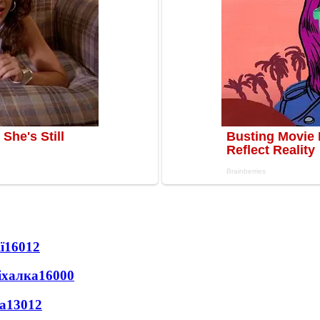
ї
16012
іхалка
16000
а
13012