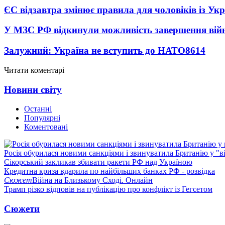
ЄС відзавтра змінює правила для чоловіків із Ук
У МЗС РФ відкинули можливість завершення вій
Залужний: Україна не вступить до НАТО
8614
Читати коментарі
Новини світу
Останні
Популярні
Коментовані
Росія обурилася новими санкціями і звинуватила Британію у "в
Сікорський закликав збивати ракети РФ над Україною
Кредитна криза вдарила по найбільших банках РФ - розвідка
Сюжет
Війна на Близькому Сході. Онлайн
Трамп різко відповів на публікацію про конфлікт із Гегсетом
Сюжети