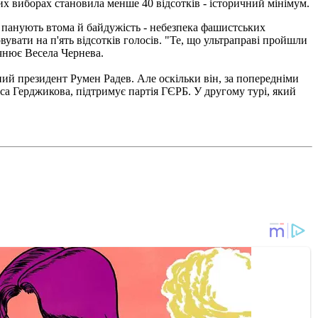
х виборах становила менше 40 відсотків - історичний мінімум.
аз панують втома й байдужість - небезпека фашистських
увати на п'ять відсотків голосів. "Те, що ультраправі пройшли
очнює Весела Чернева.
нний президент Румен Радев. Але оскільки він, за попередніми
аса Герджикова, підтримує партія ГЄРБ. У другому турі, який