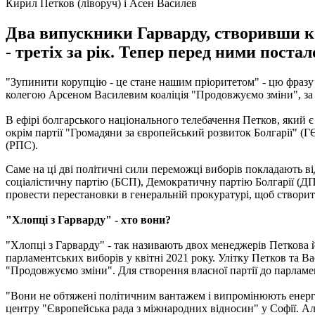
Кирил Петков (ліворуч) і Асен Василев
Два випускники Гарварду, створивши ко
- третіх за рік. Тепер перед ними поста
"Зупинити корупцію - це стане нашим пріоритетом" - цю фразу
колегою Арсеном Василевим коаліція "Продовжуємо зміни", за 
В ефірі болгарського національного телебачення Петков, який є
окрім партії "Громадяни за європейський розвиток Болгарії" (Г
(РПС).
Саме на ці дві політичні сили переможці виборів покладають ві
соціалістичну партію (БСП), Демократичну партію Болгарії (ДПБ
провести перестановки в генеральній прокуратурі, щоб створит
"Хлопці з Гарварду" - хто вони?
"Хлопці з Гарварду" - так називають двох менеджерів Петкова 
парламентських виборів у квітні 2021 року. Улітку Петков та Ва
"Продовжуємо зміни". Для створення власної партії до парламен
"Вони не обтяжені політичним вантажем і випромінюють енергію
центру "Європейська рада з міжнародних відносин" у Софії. Ал