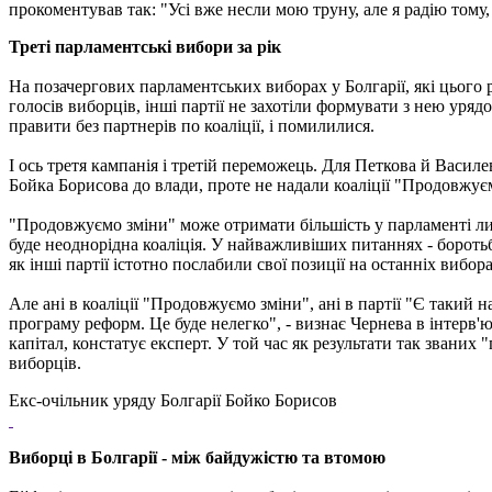
прокоментував так: "Усі вже несли мою труну, але я радію тому
Треті парламентські вибори за рік
На позачергових парламентських виборах у Болгарії, які цього 
голосів виборців, інші партії не захотіли формувати з нею уряд
правити без партнерів по коаліції, і помилилися.
І ось третя кампанія і третій переможець. Для Петкова й Васи
Бойка Борисова до влади, проте не надали коаліції "Продовжує
"Продовжуємо зміни" може отримати більшість у парламенті лиш
буде неоднорідна коаліція. У найважливіших питаннях - боротьб
як інші партії істотно послабили свої позиції на останніх вибо
Але ані в коаліції "Продовжуємо зміни", ані в партії "Є такий 
програму реформ. Це буде нелегко", - визнає Чернева в інтерв'ю
капітал, констатує експерт. У той час як результати так звани
виборців.
Екс-очільник уряду Болгарії Бойко Борисов
Виборці в Болгарії - між байдужістю та втомою