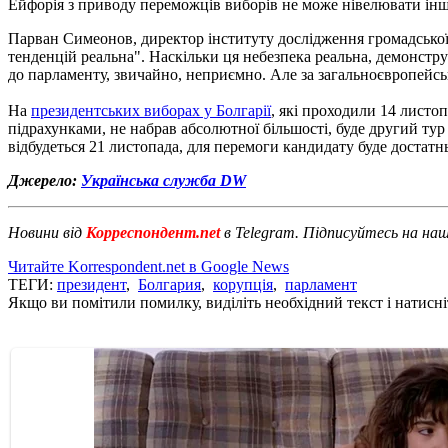
Ейфорія з приводу переможців виборів не може нівелювати інши
Парван Симеонов, директор інституту дослідження громадської д
тенденцій реальна". Наскільки ця небезпека реальна, демонстру
до парламенту, звичайно, неприємно. Але за загальноєвропейсь
На
президентських виборах у Болгарії
, які проходили 14 листо
підрахунками, не набрав абсолютної більшості, буде другий тур
відбудеться 21 листопада, для перемоги кандидату буде достатнь
Джерело:
Українська служба DW
Новини від
Корреспондент.net
в Telegram. Підписуйтесь на на
Читайте Korrespondent.net в Google News
ТЕГИ:
президент
,
Болгария
,
корупція
,
парламент
Якщо ви помітили помилку, виділіть необхідний текст і натисніт