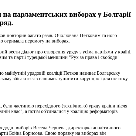
 на парламентських виборах у Болгарії
ряд.
ков повторив багато разів. Очолювана Петковим та його
но отримала перемогу на виборах.
й вести діалог про створення уряду з усіма партіями у країні,
вим та партії турецької меншини "Рух за права і свободи"
по майбутній урядовій коаліції Петков називає Болгарську
всьому збігаються з нашими: зупинити корупцію і для початку
, були частиною перехідного (технічного) уряду країни після
дній клас", а потім об'єдналися у коаліцію реформаторів
редодні виборів Весела Чернева, директорка аналітичного
артії Бойка Борисова. Свою поразку на виборах він