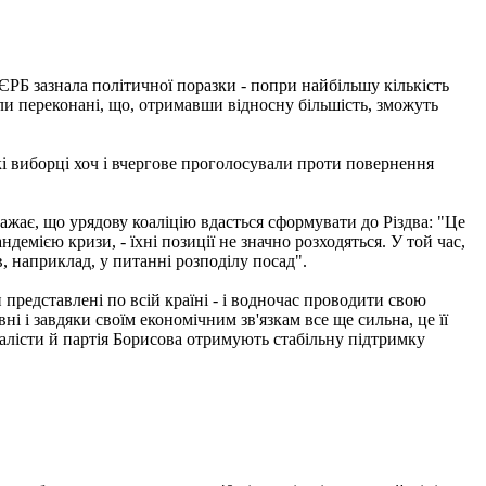
ЄРБ зазнала політичної поразки - попри найбільшу кількість
були переконані, що, отримавши відносну більшість, зможуть
кі виборці хоч і вчергове проголосували проти повернення
жає, що урядову коаліцію вдасться сформувати до Різдва: "Це
емією кризи, - їхні позиції не значно розходяться. У той час,
в, наприклад, у питанні розподілу посад".
 представлені по всій країні - і водночас проводити свою
і і завдяки своїм економічним зв'язкам все ще сильна, це її
ціалісти й партія Борисова отримують стабільну підтримку