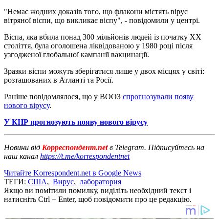
"Немає жодних доказів того, що флакони містять вірус
вітряної віспи, що викликає віспу", - повідомили у центрі.
Віспа, яка вбила понад 300 мільйонів людей із початку XX
століття, була оголошена ліквідованою у 1980 році після
узгодженої глобальної кампанії вакцинації.
Зразки віспи можуть зберігатися лише у двох місцях у світі:
розташованих в Атланті та Росії.
Раніше повідомлялося, що у ВООЗ
спрогнозували появу
нового вірусу
.
У КНР прогнозують появу нового вірусу
Новини від
Корреспондент.net
в Telegram. Підписуйтесь на
наш канал
https://t.me/korrespondentnet
Читайте Korrespondent.net в Google News
ТЕГИ:
США
,
Вирус
,
лаборатория
Якщо ви помітили помилку, виділіть необхідний текст і
натисніть Ctrl + Enter, щоб повідомити про це редакцію.