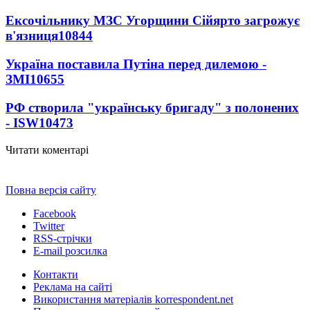
Ексочільнику МЗС Угорщини Сійярто загрожує
в'язниця
10844
Україна поставила Путіна перед дилемою -
ЗМІ
10655
РФ створила "українську бригаду" з полонених
- ISW
10473
Читати коментарі
Повна версія сайту
Facebook
Twitter
RSS-стрічки
E-mail розсилка
Контакти
Реклама на сайті
Використання матеріалів korrespondent.net