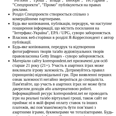
"Регіони", "Гроші", "Влада", "Вибори", "Тест-драйв",
"Спецпроекти", "Промо" публікуються на правах
реклами.
Розділ Спецпроекти створюється спільно з
комерційними партнерами.
Будь яке копіювання, публікація, передрук, чи наступне
поширення інформації, що містить посилання на
"Інтерфакс-Україна", EPA / UPG, суворо забороняється.
Власник веб-сторінки в розділі Я-Корреспондент є автор
публікації.
Будь-яке копіювання, передрук та відтворення
фотографічних творів та/або аудіовізуальних творів
правовласника Getty Images - суворо забороняється.
Матеріали сайту korrespondent.net призначені для осіб
старше 21 року (21+). Участь в азартних іграх може
викликати ігрову залежність. Дотримуйтесь правил
(принципів) відповідальної гри. При виявленні перших
ознак залежності негайно зверніться до спеціаліста.
Пам'ятайте, що участь в азартних іграх не може бути
джерелом доходів або альтернативою роботі.
Інформаційний ресурс korrespondent.net не проводить
ігри на реальні та/або віртуальні гроші, також сайт не
приймає ні в якій формі оплату ставок та інших
платежів, які пов’язані/можуть бути пов’язані з
азартними іграми, букмекерами чи тоталізаторами. Будь-