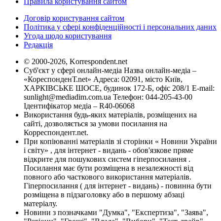
Правила користування сайтом
Договір користування сайтом
Політика у сфері конфіденційності і персональних даних
Угода щодо користування
Редакція
© 2000-2026, Korrespondent.net
Суб'єкт у сфері онлайн-медіа Назва онлайн-медіа –
«КореспонденТ.net» Адреса: 02091, місто Київ,
ХАРКІВСЬКЕ ШОСЕ, будинок 172-Б, офіс 208/1 E-mail:
sunlight@mediadim.com.ua
Телефон: 044-205-43-00
Ідентифікатор медіа – R40-06068
Використання будь-яких матеріалів, розміщених на
сайті, дозволяється за умови посилання на
Корреспондент.net.
При копіюванні матеріалів зі сторінки « Новини України
і світу» , для інтернет - видань - обов'язкове пряме
відкрите для пошукових систем гіперпосилання .
Посилання має бути розміщена в незалежності від
повного або часткового використання матеріалів.
Гіперпосилання ( для інтернет - видань) - повинна бути
розміщена в підзаголовку або в першому абзаці
матеріалу.
Новини з позначками "Думка", "Експертиза", "Заява",