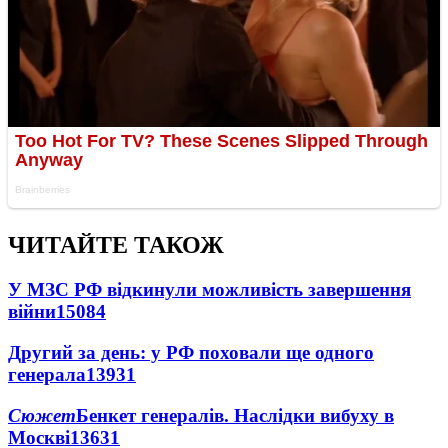
ЧИТАЙТЕ ТАКОЖ
У МЗС РФ відкинули можливість завершення
війни
15084
Другий за день: у РФ поховали ще одного
генерала
13931
Сюжет
Бенкет генералів. Наслідки вибуху в
Москві
13631