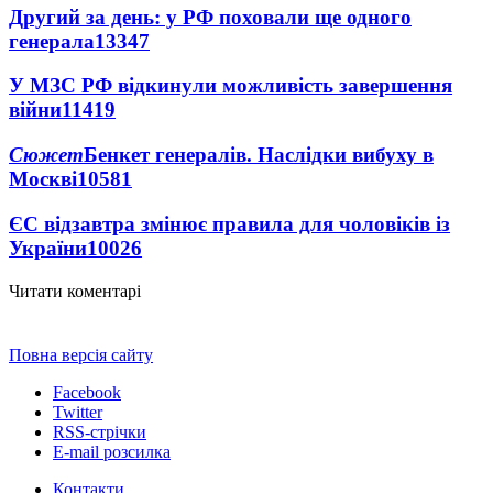
Другий за день: у РФ поховали ще одного
генерала
13347
У МЗС РФ відкинули можливість завершення
війни
11419
Сюжет
Бенкет генералів. Наслідки вибуху в
Москві
10581
ЄС відзавтра змінює правила для чоловіків із
України
10026
Читати коментарі
Повна версія сайту
Facebook
Twitter
RSS-стрічки
E-mail розсилка
Контакти