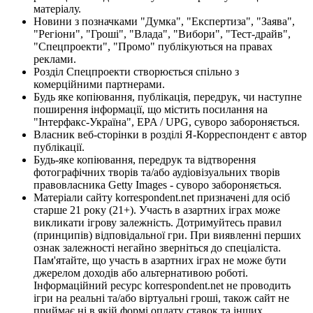
матеріалу.
Новини з позначками "Думка", "Експертиза", "Заява",
"Регіони", "Гроші", "Влада", "Вибори", "Тест-драйв",
"Спецпроекти", "Промо" публікуються на правах
реклами.
Розділ Спецпроекти створюється спільно з
комерційними партнерами.
Будь яке копіювання, публікація, передрук, чи наступне
поширення інформації, що містить посилання на
"Інтерфакс-Україна", EPA / UPG, суворо забороняється.
Власник веб-сторінки в розділі Я-Корреспондент є автор
публікації.
Будь-яке копіювання, передрук та відтворення
фотографічних творів та/або аудіовізуальних творів
правовласника Getty Images - суворо забороняється.
Матеріали сайту korrespondent.net призначені для осіб
старше 21 року (21+). Участь в азартних іграх може
викликати ігрову залежність. Дотримуйтесь правил
(принципів) відповідальної гри. При виявленні перших
ознак залежності негайно зверніться до спеціаліста.
Пам'ятайте, що участь в азартних іграх не може бути
джерелом доходів або альтернативою роботі.
Інформаційний ресурс korrespondent.net не проводить
ігри на реальні та/або віртуальні гроші, також сайт не
приймає ні в якій формі оплату ставок та інших