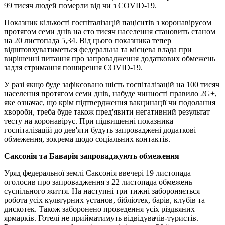
99 тисяч людей померли від чи з COVID-19.
Показник кількості госпіталізацій пацієнтів з коронавірусом
протягом семи днів на сто тисяч населення становить станом
на 20 листопада 5,34. Від цього показника тепер
відштовхуватиметься федеральна та місцева влада при
вирішенні питання про запровадження додаткових обмежень
задля стримання поширення COVID-19.
У разі якщо буде зафіксовано шість госпіталізацій на 100 тисяч
населення протягом семи днів, набуде чинності правило 2G+,
яке означає, що крім підтвердження вакцинації чи подолання
хвороби, треба буде також пред'явити негативний результат
тесту на коронавірус. При підвищенні показника
госпіталізацій до дев'яти будуть запроваджені додаткові
обмеження, зокрема щодо соціальних контактів.
Саксонія та Баварія запроваджують обмеження
Уряд федеральної землі Саксонія ввечері 19 листопада
оголосив про запровадження з 22 листопада обмежень
суспільного життя. На наступні три тижні забороняється
робота усіх культурних установ, бібліотек, барів, клубів та
дискотек. Також заборонено проведення усіх різдвяних
ярмарків. Готелі не прийматимуть відвідувачів-туристів.