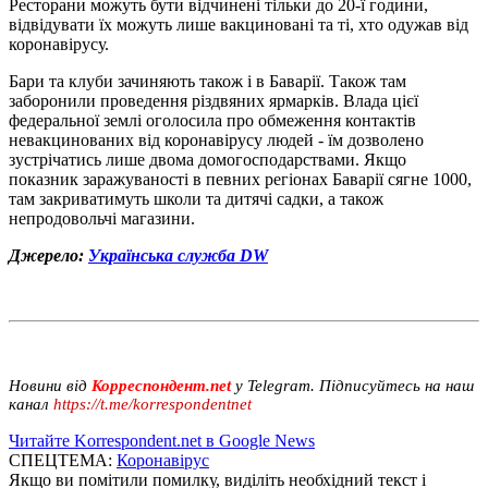
Ресторани можуть бути відчинені тільки до 20-ї години,
відвідувати їх можуть лише вакциновані та ті, хто одужав від
коронавірусу.
Бари та клуби зачиняють також і в Баварії. Також там
заборонили проведення різдвяних ярмарків. Влада цієї
федеральної землі оголосила про обмеження контактів
невакцинованих від коронавірусу людей - їм дозволено
зустрічатись лише двома домогосподарствами. Якщо
показник заражуваності в певних регіонах Баварії сягне 1000,
там закриватимуть школи та дитячі садки, а також
непродовольчі магазини.
Джерело:
Українська служба DW
Новини від
Корреспондент.net
у Telegram. Підписуйтесь на наш
канал
https://t.me/korrespondentnet
Читайте Korrespondent.net в Google News
СПЕЦТЕМА:
Коронавірус
Якщо ви помітили помилку, виділіть необхідний текст і