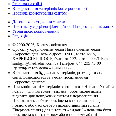
Реклама на сайті
Використання матеріалів korrespondent.net
Правила користування сайтом
Договір користування сайтом
Політика у сфері конфіденційності і персональних даних
Угода щодо користування
Редакція
© 2000-2026, Korrespondent.net
Суб'єкт у сфері онлайн-медіа Назва онлайн-медіа –
«КореспонденТ.net» Адреса: 02091, місто Київ,
ХАРКІВСЬКЕ ШОСЕ, будинок 172-Б, офіс 208/1 E-mail:
sunlight@mediadim.com.ua
Телефон: 044-205-43-00
Ідентифікатор медіа – R40-06068
Використання будь-яких матеріалів, розміщених на
сайті, дозволяється за умови посилання на
Корреспондент.net.
При копіюванні матеріалів зі сторінки « Новини України
і світу» , для інтернет - видань - обов'язкове пряме
відкрите для пошукових систем гіперпосилання .
Посилання має бути розміщена в незалежності від
повного або часткового використання матеріалів.
Гіперпосилання ( для інтернет - видань) - повинна бути
розміщена в підзаголовку або в першому абзаці