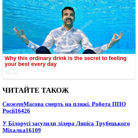
ЧИТАЙТЕ ТАКОЖ
Сюжет
Масова смерть на пляжі. Робота ППО
Росії
16426
У Білорусі засудили лідера Ляпіса Трубецького
Міхалка
16109