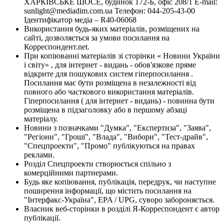
ХАРКІВСЬКЕ ШОСЕ, будинок 172-Б, офіс 208/1 E-mail:
sunlight@mediadim.com.ua
Телефон: 044-205-43-00
Ідентифікатор медіа – R40-06068
Використання будь-яких матеріалів, розміщених на
сайті, дозволяється за умови посилання на
Корреспондент.net.
При копіюванні матеріалів зі сторінки « Новини України
і світу» , для інтернет - видань - обов'язкове пряме
відкрите для пошукових систем гіперпосилання .
Посилання має бути розміщена в незалежності від
повного або часткового використання матеріалів.
Гіперпосилання ( для інтернет - видань) - повинна бути
розміщена в підзаголовку або в першому абзаці
матеріалу.
Новини з позначками "Думка", "Експертиза", "Заява",
"Регіони", "Гроші", "Влада", "Вибори", "Тест-драйв",
"Спецпроекти", "Промо" публікуються на правах
реклами.
Розділ Спецпроекти створюється спільно з
комерційними партнерами.
Будь яке копіювання, публікація, передрук, чи наступне
поширення інформації, що містить посилання на
"Інтерфакс-Україна", EPA / UPG, суворо забороняється.
Власник веб-сторінки в розділі Я-Корреспондент є автор
публікації.