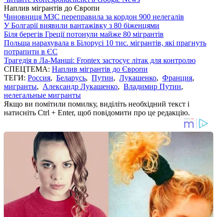
Наплив мігрантів до Європи
Чиновниця МЗС переправила за кордон 900 нелегалів
У Болгарії виявили вантажівку з 80 біженцями
Біля берегів Греції потонули майже 80 мігрантів
Польща нарахувала в Білорусі 10 тис. мігрантів, які прагнуть
потрапити в ЄС
Трагедія в Ла-Манші: Frontex застосує літак для контролю
СПЕЦТЕМА:
Наплив мігрантів до Європи
ТЕГИ:
Россия
,
Беларусь
,
Путин
,
Лукашенко
,
Франция
,
мигранты
,
Александр Лукашенко
,
Владимир Путин
,
нелегальные мигранты
Якщо ви помітили помилку, виділіть необхідний текст і
натисніть Ctrl + Enter, щоб повідомити про це редакцію.