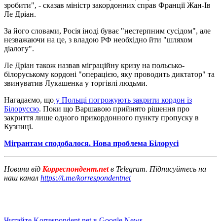
зробити", - сказав міністр закордонних справ Франції Жан-Ів
Ле Дріан.
За його словами, Росія іноді буває "нестерпним сусідом", але
незважаючи на це, з владою РФ необхідно йти "шляхом
діалогу".
Ле Дріан також назвав міграційну кризу на польсько-
білоруському кордоні "операцією, яку проводить диктатор" та
звинуватив Лукашенка у торгівлі людьми.
Нагадаємо, що
у Польщі погрожують закрити кордон із
Білоруссю
. Поки що Варшавою прийнято рішення про
закриття лише одного прикордонного пункту пропуску в
Кузниці.
Мігрантам сподобалося. Нова проблема Білорусі
Новини від
Корреспондент.net
в Telegram. Підписуйтесь на
наш канал
https://t.me/korrespondentnet
Читайте Korrespondent.net в Google News