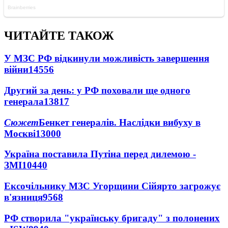
ЧИТАЙТЕ ТАКОЖ
У МЗС РФ відкинули можливість завершення
війни
14556
Другий за день: у РФ поховали ще одного
генерала
13817
Сюжет
Бенкет генералів. Наслідки вибуху в
Москві
13000
Україна поставила Путіна перед дилемою -
ЗМІ
10440
Ексочільнику МЗС Угорщини Сійярто загрожує
в'язниця
9568
РФ створила "українську бригаду" з полонених