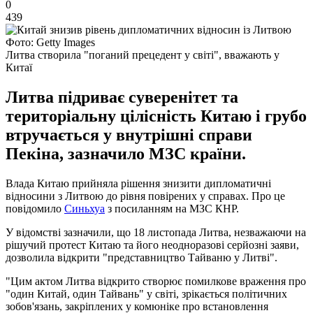
0
439
Фото: Getty Images
Литва створила "поганий прецедент у світі", вважають у
Китаї
Литва підриває суверенітет та
територіальну цілісність Китаю і грубо
втручається у внутрішні справи
Пекіна, зазначило МЗС країни.
Влада Китаю прийняла рішення знизити дипломатичні
відносини з Литвою до рівня повірених у справах. Про це
повідомило
Синьхуа
з посиланням на МЗС КНР.
У відомстві зазначили, що 18 листопада Литва, незважаючи на
рішучий протест Китаю та його неодноразові серйозні заяви,
дозволила відкрити "представництво Тайваню у Литві".
"Цим актом Литва відкрито створює помилкове враження про
"один Китай, один Тайвань" у світі, зрікається політичних
зобов'язань, закріплених у комюніке про встановлення