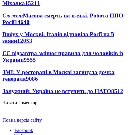
Міхалка
15211
Сюжет
Масова смерть на пляжі. Робота ППО
Росії
14640
Вибух у Москві: Італія відповіла Росії на її
заяви
12053
ЄС відзавтра змінює правила для чоловіків із
України
9555
ЗМІ: У ресторані в Москві загинула дочка
генерала
9086
Залужний: Україна не вступить до НАТО
8512
Читати коментарі
Повна версія сайту
Facebook