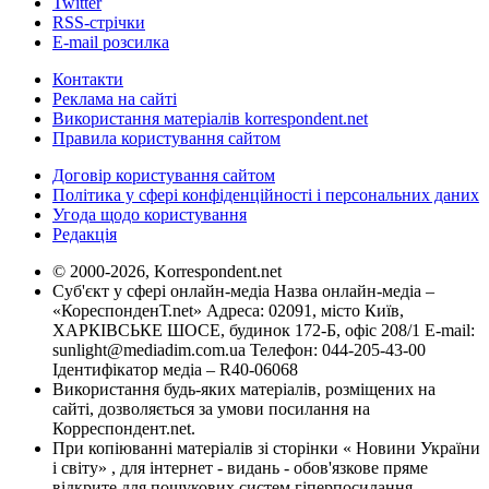
Twitter
RSS-стрічки
E-mail розсилка
Контакти
Реклама на сайті
Використання матеріалів korrespondent.net
Правила користування сайтом
Договір користування сайтом
Політика у сфері конфіденційності і персональних даних
Угода щодо користування
Редакція
© 2000-2026, Korrespondent.net
Суб'єкт у сфері онлайн-медіа Назва онлайн-медіа –
«КореспонденТ.net» Адреса: 02091, місто Київ,
ХАРКІВСЬКЕ ШОСЕ, будинок 172-Б, офіс 208/1 E-mail:
sunlight@mediadim.com.ua
Телефон: 044-205-43-00
Ідентифікатор медіа – R40-06068
Використання будь-яких матеріалів, розміщених на
сайті, дозволяється за умови посилання на
Корреспондент.net.
При копіюванні матеріалів зі сторінки « Новини України
і світу» , для інтернет - видань - обов'язкове пряме
відкрите для пошукових систем гіперпосилання .