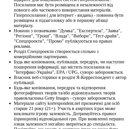
Посилання має бути розміщена в незалежності від
повного або часткового використання матеріалів.
Гіперпосилання ( для інтернет - видань) - повинна бути
розміщена в підзаголовку або в першому абзаці
матеріалу.
Новини з позначками "Думка", "Експертиза", "Заява",
"Регіони", "Гроші", "Влада", "Вибори", "Тест-драйв",
"Спецпроекти", "Промо" публікуються на правах
реклами.
Розділ Спецпроекти створюється спільно з
комерційними партнерами.
Будь яке копіювання, публікація, передрук, чи наступне
поширення інформації, що містить посилання на
"Інтерфакс-Україна", EPA / UPG, суворо забороняється.
Власник веб-сторінки в розділі Я-Корреспондент є автор
публікації.
Будь-яке копіювання, передрук та відтворення
фотографічних творів та/або аудіовізуальних творів
правовласника Getty Images - суворо забороняється.
Матеріали сайту korrespondent.net призначені для осіб
старше 21 року (21+). Участь в азартних іграх може
викликати ігрову залежність. Дотримуйтесь правил
(принципів) відповідальної гри. При виявленні перших
ознак залежності негайно зверніться до спеціаліста.