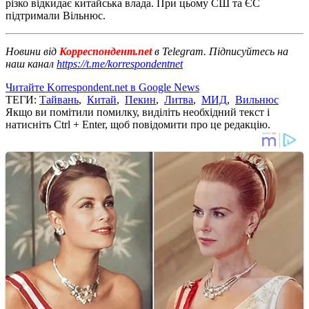
різко відкидає китайська влада. При цьому СШ та ЄС
підтримали Вільнюс.
Новини від
Корреспондент.net
в Telegram. Підписуйтесь на
наш канал
https://t.me/korrespondentnet
Читайте Korrespondent.net в Google News
ТЕГИ:
Тайвань
,
Китай
,
Пекин
,
Литва
,
МИД
,
Вильнюс
Якщо ви помітили помилку, виділіть необхідний текст і
натисніть Ctrl + Enter, щоб повідомити про це редакцію.