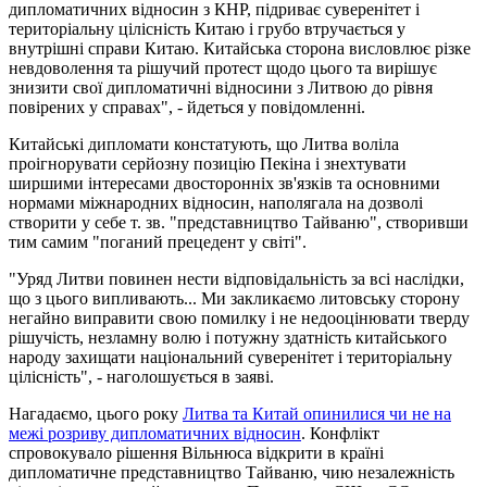
дипломатичних відносин з КНР, підриває суверенітет і
територіальну цілісність Китаю і грубо втручається у
внутрішні справи Китаю. Китайська сторона висловлює різке
невдоволення та рішучий протест щодо цього та вирішує
знизити свої дипломатичні відносини з Литвою до рівня
повірених у справах", - йдеться у повідомленні.
Китайські дипломати констатують, що Литва воліла
проігнорувати серйозну позицію Пекіна і знехтувати
ширшими інтересами двосторонніх зв'язків та основними
нормами міжнародних відносин, наполягала на дозволі
створити у себе т. зв. "представництво Тайваню", створивши
тим самим "поганий прецедент у світі".
"Уряд Литви повинен нести відповідальність за всі наслідки,
що з цього випливають... Ми закликаємо литовську сторону
негайно виправити свою помилку і не недооцінювати тверду
рішучість, незламну волю і потужну здатність китайського
народу захищати національний суверенітет і територіальну
цілісність", - наголошується в заяві.
Нагадаємо, цього року
Литва та Китай опинилися чи не на
межі розриву дипломатичних відносин
. Конфлікт
спровокувало рішення Вільнюса відкрити в країні
дипломатичне представництво Тайваню, чию незалежність