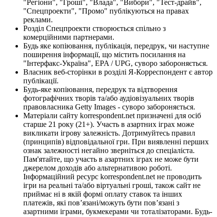
"Регіони", "Гроші", "Влада", "Вибори", "Тест-драйв",
"Спецпроекти", "Промо" публікуються на правах
реклами.
Розділ Спецпроекти створюється спільно з
комерційними партнерами.
Будь яке копіювання, публікація, передрук, чи наступне
поширення інформації, що містить посилання на
"Інтерфакс-Україна", EPA / UPG, суворо забороняється.
Власник веб-сторінки в розділі Я-Корреспондент є автор
публікації.
Будь-яке копіювання, передрук та відтворення
фотографічних творів та/або аудіовізуальних творів
правовласника Getty Images - суворо забороняється.
Матеріали сайту korrespondent.net призначені для осіб
старше 21 року (21+). Участь в азартних іграх може
викликати ігрову залежність. Дотримуйтесь правил
(принципів) відповідальної гри. При виявленні перших
ознак залежності негайно зверніться до спеціаліста.
Пам'ятайте, що участь в азартних іграх не може бути
джерелом доходів або альтернативою роботі.
Інформаційний ресурс korrespondent.net не проводить
ігри на реальні та/або віртуальні гроші, також сайт не
приймає ні в якій формі оплату ставок та інших
платежів, які пов’язані/можуть бути пов’язані з
азартними іграми, букмекерами чи тоталізаторами. Будь-