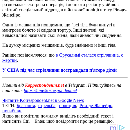
розпочалася екстрена операція, і до цього регіону увійшов
елітний спеціальний підрозділ військової поліції штату Ріо-де-
Жанейро.
Один із мешканців повідомив, що "всі тіла були кинуті в
мангрове болото зі слідами тортур. Інші жителі, які
відмовилися називати свої імена, дали аналогічні свідчення.
На думку місцевих мешканців, буде знайдено й інші тіла.
Раніше повідомлялося, що
в Єрусалимі сталася стрілянина, є
жертви
.
У США під час стрілянини постраждали п'ятеро дітей
Новини від
Корреспондент.net
в Telegram. Підписуйтесь на
наш канал
https://t.me/korrespondentnet
Читайте Korrespondent.net в Google News
ТЕГИ:
Бразилия
,
стрельба
,
полиция
,
Рио-де-Жанейро
,
погибшие
Якщо ви помітили помилку, виділіть необхідний текст і
натисніть Ctrl + Enter, щоб повідомити про це редакцію.