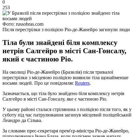
0
253
Фото: russobras.com
Після перестрілки з поліцією Ріо-де-Жанейро загинули люди
Тіла були знайдені біля комплексу
нетрів Салгейро в місті Сан-Гонсалу,
який є частиною Ріо.
На околиці Ріо-де-Жанейро (Бразилія) після тривалої
перестрілки з місцевою поліцією виявили тіла щонайменше
восьми людей. Про це повідомляє
Reuters
.
Зазначається, що тіла було знайдено біля комплексу нетрів
Салгейро в місті Сан-Гонсалу, яке є частиною Ріо.
У цьому районі сталася стрілянина з поліцією після того, як у
суботу під час патрулювання загинув місцевий поліцейський
Леандро да Сільва.
За словами прес-секретаря прем'єр-міністра Ріо-де-Жанейро,
підполковника Івана Блаза, коли полісмен зазнав нападу,