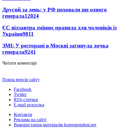
Другий за день: у РФ поховали ще одного
генерала
12024
ЄС відзавтра змінює правила для чоловіків із
України
9811
ЗМІ: У ресторані в Москві загинула дочка
генерала
9241
Читати коментарі
Повна версія сайту
Facebook
Twitter
RSS-стрічки
E-mail розсилка
Контакти
Реклама на сайті
Використання матеріалів korrespondent.net