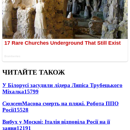
ЧИТАЙТЕ ТАКОЖ
У Білорусі засудили лідера Ляпіса Трубецького
Міхалка
15799
Сюжет
Масова смерть на пляжі. Робота ППО
Росії
15528
Вибух у Москві: Італія відповіла Росії на її
заяви
12191