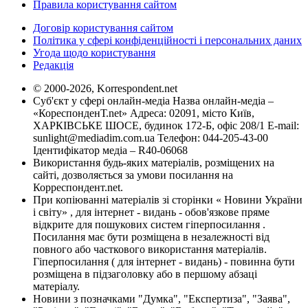
Правила користування сайтом
Договір користування сайтом
Політика у сфері конфіденційності і персональних даних
Угода щодо користування
Редакція
© 2000-2026, Korrespondent.net
Суб'єкт у сфері онлайн-медіа Назва онлайн-медіа –
«КореспонденТ.net» Адреса: 02091, місто Київ,
ХАРКІВСЬКЕ ШОСЕ, будинок 172-Б, офіс 208/1 E-mail:
sunlight@mediadim.com.ua
Телефон: 044-205-43-00
Ідентифікатор медіа – R40-06068
Використання будь-яких матеріалів, розміщених на
сайті, дозволяється за умови посилання на
Корреспондент.net.
При копіюванні матеріалів зі сторінки « Новини України
і світу» , для інтернет - видань - обов'язкове пряме
відкрите для пошукових систем гіперпосилання .
Посилання має бути розміщена в незалежності від
повного або часткового використання матеріалів.
Гіперпосилання ( для інтернет - видань) - повинна бути
розміщена в підзаголовку або в першому абзаці
матеріалу.
Новини з позначками "Думка", "Експертиза", "Заява",