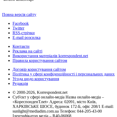
Повна версія сайту
Facebook
Twitter
RSS-стрічки
E-mail розсилка
Контакти
Реклама на сайті
Використання матеріалів korrespondent.net
Правила користування сайтом
Договір користування сайтом
Політика у сфері конфіденційності і персональних даних
Угода щодо користування
Редакція
© 2000-2026, Korrespondent.net
Суб'єкт у сфері онлайн-медіа Назва онлайн-медіа –
«КореспонденТ.net» Адреса: 02091, місто Київ,
ХАРКІВСЬКЕ ШОСЕ, будинок 172-Б, офіс 208/1 E-mail:
sunlight@mediadim.com.ua
Телефон: 044-205-43-00
Ідентифікатор медіа – R40-06068