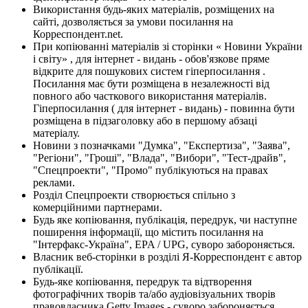
Використання будь-яких матеріалів, розміщених на
сайті, дозволяється за умови посилання на
Корреспондент.net.
При копіюванні матеріалів зі сторінки « Новини України
і світу» , для інтернет - видань - обов'язкове пряме
відкрите для пошукових систем гіперпосилання .
Посилання має бути розміщена в незалежності від
повного або часткового використання матеріалів.
Гіперпосилання ( для інтернет - видань) - повинна бути
розміщена в підзаголовку або в першому абзаці
матеріалу.
Новини з позначками "Думка", "Експертиза", "Заява",
"Регіони", "Гроші", "Влада", "Вибори", "Тест-драйв",
"Спецпроекти", "Промо" публікуються на правах
реклами.
Розділ Спецпроекти створюється спільно з
комерційними партнерами.
Будь яке копіювання, публікація, передрук, чи наступне
поширення інформації, що містить посилання на
"Інтерфакс-Україна", EPA / UPG, суворо забороняється.
Власник веб-сторінки в розділі Я-Корреспондент є автор
публікації.
Будь-яке копіювання, передрук та відтворення
фотографічних творів та/або аудіовізуальних творів
правовласника Getty Images - суворо забороняється.