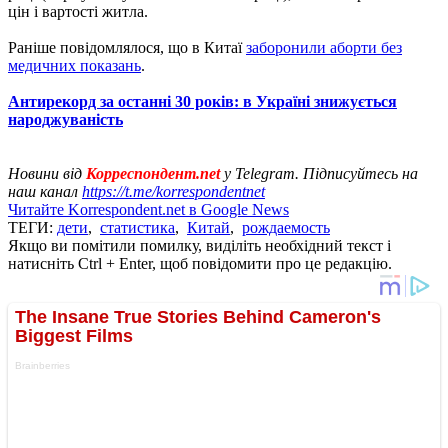
цін і вартості житла.
Раніше повідомлялося, що в Китаї
заборонили аборти без
медичних показань
.
Антирекорд за останні 30 років: в Україні знижується
народжуваність
Новини від
Корреспондент.net
у Telegram. Підписуйтесь на
наш канал
https://t.me/korrespondentnet
Читайте Korrespondent.net в Google News
ТЕГИ:
дети
,
статистика
,
Китай
,
рождаемость
Якщо ви помітили помилку, виділіть необхідний текст і
натисніть Ctrl + Enter, щоб повідомити про це редакцію.