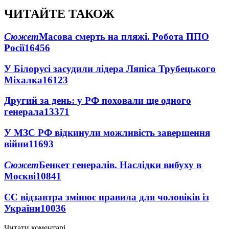
ЧИТАЙТЕ ТАКОЖ
Сюжет
Масова смерть на пляжі. Робота ППО
Росії
16456
У Білорусі засудили лідера Ляпіса Трубецького
Міхалка
16123
Другий за день: у РФ поховали ще одного
генерала
13371
У МЗС РФ відкинули можливість завершення
війни
11693
Сюжет
Бенкет генералів. Наслідки вибуху в
Москві
10841
ЄС відзавтра змінює правила для чоловіків із
України
10036
Читати коментарі