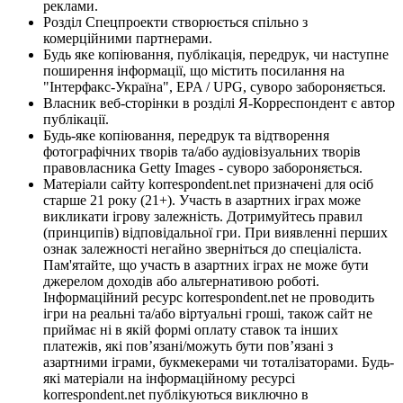
реклами.
Розділ Спецпроекти створюється спільно з
комерційними партнерами.
Будь яке копіювання, публікація, передрук, чи наступне
поширення інформації, що містить посилання на
"Інтерфакс-Україна", EPA / UPG, суворо забороняється.
Власник веб-сторінки в розділі Я-Корреспондент є автор
публікації.
Будь-яке копіювання, передрук та відтворення
фотографічних творів та/або аудіовізуальних творів
правовласника Getty Images - суворо забороняється.
Матеріали сайту korrespondent.net призначені для осіб
старше 21 року (21+). Участь в азартних іграх може
викликати ігрову залежність. Дотримуйтесь правил
(принципів) відповідальної гри. При виявленні перших
ознак залежності негайно зверніться до спеціаліста.
Пам'ятайте, що участь в азартних іграх не може бути
джерелом доходів або альтернативою роботі.
Інформаційний ресурс korrespondent.net не проводить
ігри на реальні та/або віртуальні гроші, також сайт не
приймає ні в якій формі оплату ставок та інших
платежів, які пов’язані/можуть бути пов’язані з
азартними іграми, букмекерами чи тоталізаторами. Будь-
які матеріали на інформаційному ресурсі
korrespondent.net публікуються виключно в