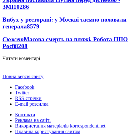
ЗМІ
10286
Вибух у ресторані: у Москві таємно поховали
генерала
8579
Сюжет
Масова смерть на пляжі. Робота ППО
Росії
8208
Читати коментарі
Повна версія сайту
Facebook
Twitter
RSS-стрічки
E-mail розсилка
Контакти
Реклама на сайті
Використання матеріалів korrespondent.net
Правила користування сайтом