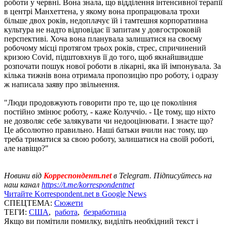
роботи у червні. Вона знала, що відділення інтенсивної терапії
в центрі Манхеттена, у якому вона пропрацювала трохи
більше двох років, недоплачує їй і тамтешня корпоративна
культура не надто відповідає її запитам у довгостроковій
перспективі. Хоча вона планувала залишатися на своєму
робочому місці протягом трьох років, стрес, спричинений
кризою Covid, підштовхнув її до того, щоб якнайшвидше
розпочати пошук нової роботи в лікарні, яка їй імпонувала. За
кілька тижнів вона отримала пропозицію про роботу, і одразу
ж написала заяву про звільнення.
"Люди продовжують говорити про те, що це покоління
постійно змінює роботу, - каже Колуччіо. - Це тому, що ніхто
не дозволяє себе залякувати чи недооцінювати. І знаєте що?
Це абсолютно правильно. Наші батьки вчили нас тому, що
треба триматися за свою роботу, залишатися на своїй роботі,
але навіщо?"
Новини від
Корреспондент.net
в Telegram. Підписуйтесь на
наш канал
https://t.me/korrespondentnet
Читайте Korrespondent.net в Google News
СПЕЦТЕМА:
Сюжети
ТЕГИ:
США
,
работа
,
безработица
Якщо ви помітили помилку, виділіть необхідний текст і