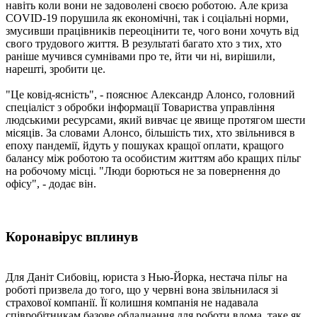
навіть коли вони не задоволені своєю роботою. Але криза
COVID-19 порушила як економічні, так і соціальні норми,
змусивши працівників переоцінити те, чого вони хочуть від
свого трудового життя. В результаті багато хто з тих, хто
раніше мучився сумнівами про те, йти чи ні, вирішили,
нарешті, зробити це.
"Це ковід-ясність", - пояснює Александр Алонсо, головний
спеціаліст з обробки інформації Товариства управління
людськими ресурсами, який вивчає це явище протягом шести
місяців. За словами Алонсо, більшість тих, хто звільнився в
епоху пандемії, йдуть у пошуках кращої оплати, кращого
балансу між роботою та особистим життям або кращих пільг
на робочому місці. "Люди борються не за повернення до
офісу", - додає він.
Коронавірус вплинув
Для Даніт Сибовіц, юриста з Нью-Йорка, нестача пільг на
роботі призвела до того, що у червні вона звільнилася зі
страхової компанії. Її колишня компанія не надавала
співробітникам базове обладнання для роботи вдома, таке як