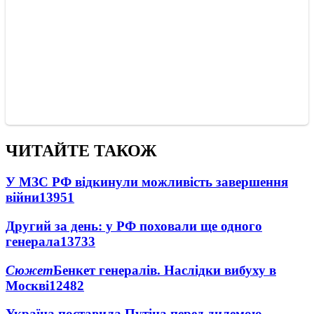
ЧИТАЙТЕ ТАКОЖ
У МЗС РФ відкинули можливість завершення
війни
13951
Другий за день: у РФ поховали ще одного
генерала
13733
Сюжет
Бенкет генералів. Наслідки вибуху в
Москві
12482
Україна поставила Путіна перед дилемою -