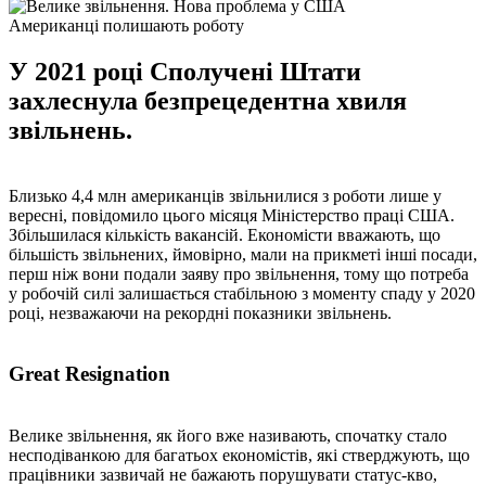
Американці полишають роботу
У 2021 році Сполучені Штати
захлеснула безпрецедентна хвиля
звільнень.
Близько 4,4 млн американців звільнилися з роботи лише у
вересні, повідомило цього місяця Міністерство праці США.
Збільшилася кількість вакансій. Економісти вважають, що
більшість звільнених, ймовірно, мали на прикметі інші посади,
перш ніж вони подали заяву про звільнення, тому що потреба
у робочій силі залишається стабільною з моменту спаду у 2020
році, незважаючи на рекордні показники звільнень.
Great Resignation
Велике звільнення, як його вже називають, спочатку стало
несподіванкою для багатьох економістів, які стверджують, що
працівники зазвичай не бажають порушувати статус-кво,