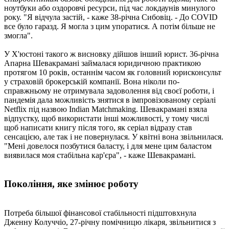
ноутбуки або оздоровчі ресурси, під час локдаунів минулого
року. "Я відчула застій, - каже 38-річна Сибовіц. - До COVID
все було гаразд. Я могла з цим упоратися. А потім більше не
змогла".
У Х'юстоні такого ж висновку дійшов інший юрист. 36-річна
Апарна Шевакрамані займалася юридичною практикою
протягом 10 років, останнім часом як головний юрисконсульт
у страховій брокерській компанії. Вона ніколи по-
справжньому не отримувала задоволення від своєї роботи, і
пандемія дала можливість знятися в імпровізованому серіалі
Netflix під назвою Indian Matchmaking. Шевакрамані взяла
відпустку, щоб використати інші можливості, у тому числі
щоб написати книгу після того, як серіал відразу став
сенсацією, але так і не повернулася. У квітні вона звільнилася.
"Мені довелося позбутися баласту, і для мене цим баластом
виявилася моя стабільна кар'єра", - каже Шевакрамані.
Покоління, яке змінює роботу
Потреба більшої фінансової стабільності підштовхнула
Дженну Колуччіо, 27-річну помічницю лікаря, звільнитися з