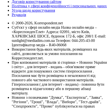
Договір користування сайтом
Політика у сфері конфіденційності і персональних даних
Угода щодо користування
Редакція
© 2000-2026, Korrespondent.net
Суб'єкт у сфері онлайн-медіа Назва онлайн-медіа –
«КореспонденТ.net» Адреса: 02091, місто Київ,
ХАРКІВСЬКЕ ШОСЕ, будинок 172-Б, офіс 208/1 E-mail:
sunlight@mediadim.com.ua
Телефон: 044-205-43-00
Ідентифікатор медіа – R40-06068
Використання будь-яких матеріалів, розміщених на
сайті, дозволяється за умови посилання на
Корреспондент.net.
При копіюванні матеріалів зі сторінки « Новини України
і світу» , для інтернет - видань - обов'язкове пряме
відкрите для пошукових систем гіперпосилання .
Посилання має бути розміщена в незалежності від
повного або часткового використання матеріалів.
Гіперпосилання ( для інтернет - видань) - повинна бути
розміщена в підзаголовку або в першому абзаці
матеріалу.
Новини з позначками "Думка", "Експертиза", "Заява",
"Регіони", "Гроші", "Влада", "Вибори", "Тест-драйв",
"Спецпроекти", "Промо" публікуються на правах