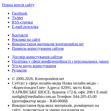
Повна версія сайту
Facebook
Twitter
RSS-стрічки
E-mail розсилка
Контакти
Реклама на сайті
Використання матеріалів korrespondent.net
Правила користування сайтом
Договір користування сайтом
Політика у сфері конфіденційності і персональних даних
Угода щодо користування
Редакція
© 2000-2026, Korrespondent.net
Суб'єкт у сфері онлайн-медіа Назва онлайн-медіа –
«КореспонденТ.net» Адреса: 02091, місто Київ,
ХАРКІВСЬКЕ ШОСЕ, будинок 172-Б, офіс 208/1 E-mail:
sunlight@mediadim.com.ua
Телефон: 044-205-43-00
Ідентифікатор медіа – R40-06068
Використання будь-яких матеріалів, розміщених на
сайті, дозволяється за умови посилання на