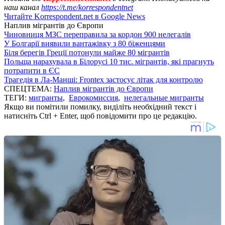
наш канал
https://t.me/korrespondentnet
Читайте Korrespondent.net в Google News
Наплив мігрантів до Європи
Чиновниця МЗС переправила за кордон 900 нелегалів
У Болгарії виявили вантажівку з 80 біженцями
Біля берегів Греції потонули майже 80 мігрантів
Польща нарахувала в Білорусі 10 тис. мігрантів, які прагнуть
потрапити в ЄС
Трагедія в Ла-Манші: Frontex застосує літак для контролю
СПЕЦТЕМА:
Наплив мігрантів до Європи
ТЕГИ:
мигранты
,
Еврокомиссия
,
нелегальные мигранты
Якщо ви помітили помилку, виділіть необхідний текст і
натисніть Ctrl + Enter, щоб повідомити про це редакцію.