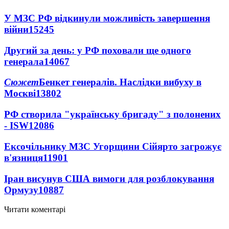
У МЗС РФ відкинули можливість завершення
війни
15245
Другий за день: у РФ поховали ще одного
генерала
14067
Сюжет
Бенкет генералів. Наслідки вибуху в
Москві
13802
РФ створила "українську бригаду" з полонених
- ISW
12086
Ексочільнику МЗС Угорщини Сійярто загрожує
в'язниця
11901
Іран висунув США вимоги для розблокування
Ормузу
10887
Читати коментарі