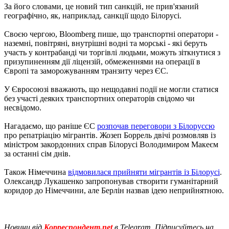
За його словами, це новий тип санкцій, не прив'язаний
географічно, як, наприклад, санкції щодо Білорусі.
Своєю чергою, Bloomberg пише, що транспортні оператори -
наземні, повітряні, внутрішні водні та морські - які беруть
участь у контрабанді чи торгівлі людьми, можуть зіткнутися з
призупиненням дії ліцензій, обмеженнями на операції в
Європі та заморожуванням транзиту через ЄС.
У Євросоюзі вважають, що нещодавні події не могли статися
без участі деяких транспортних операторів свідомо чи
несвідомо.
Нагадаємо, що раніше ЄС
розпочав переговори з Білоруссю
про репатріацію мігрантів. Жозеп Боррель двічі розмовляв із
міністром закордонних справ Білорусі Володимиром Макеєм
за останні сім днів.
Також Німеччина
відмовилася прийняти мігрантів із Білорусі
.
Олександр Лукашенко запропонував створити гуманітарний
коридор до Німеччини, але Берлін назвав ідею неприйнятною.
Новини від
Корреспондент.net
в Telegram. Підписуйтесь на