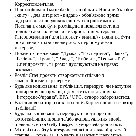
Корреспондент.net.
При копіюванні матеріалів зі сторінки « Новини України
і світу» , для інтернет - видань - обов'язкове пряме
відкрите для пошукових систем гіперпосилання .
Посилання має бути розміщена в незалежності від
повного або часткового використання матеріалів.
Гіперпосилання ( для інтернет - видань) - повинна бути
розміщена в підзаголовку або в першому абзаці
матеріалу.
Новини з позначками "Думка", "Експертиза", "Заява",
"Регіони", "Гроші", "Влада", "Вибори", "Тест-драйв",
"Спецпроекти", "Промо" публікуються на правах
реклами.
Розділ Спецпроекти створюється спільно з
комерційними партнерами.
Будь яке копіювання, публікація, передрук, чи наступне
поширення інформації, що містить посилання на
"Інтерфакс-Україна", EPA / UPG, суворо забороняється.
Власник веб-сторінки в розділі Я-Корреспондент є автор
публікації.
Будь-яке копіювання, передрук та відтворення
фотографічних творів та/або аудіовізуальних творів
правовласника Getty Images - суворо забороняється.
Матеріали сайту korrespondent.net призначені для осіб
старше 21 року (21+). Участь в азартних іграх може