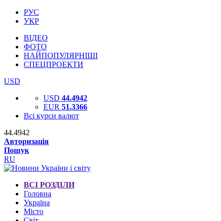
РУС
УКР
ВІДЕО
ФОТО
НАЙПОПУЛЯРНІШІ
СПЕЦПРОЕКТИ
USD
USD
44.4942
EUR
51.3366
Всі курси валют
44.4942
Авторизація
Пошук
RU
ВСІ РОЗДІЛИ
Головна
Україна
Місто
Світ