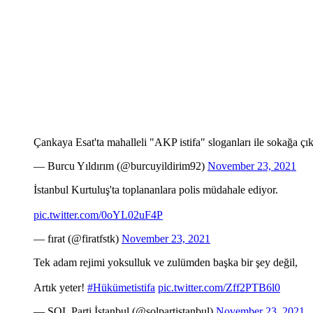
Çankaya Esat'ta mahalleli "AKP istifa" sloganları ile sokağa çık
— Burcu Yıldırım (@burcuyildirim92)
November 23, 2021
İstanbul Kurtuluş'ta toplananlara polis müdahale ediyor.
pic.twitter.com/0oYL02uF4P
— fırat (@firatfstk)
November 23, 2021
Tek adam rejimi yoksulluk ve zulümden başka bir şey değil,
Artık yeter!
#Hükümetistifa
pic.twitter.com/Zff2PTB6l0
— SOL Parti İstanbul (@solpartistanbul)
November 23, 2021