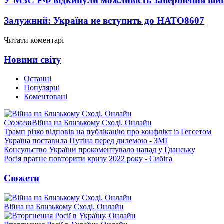
У МЗС РФ відкинули можливість завершення вій
Залужний: Україна не вступить до НАТО
8607
Читати коментарі
Новини світу
Останні
Популярні
Коментовані
Сюжет
Війна на Близькому Сході. Онлайн
Трамп різко відповів на публікацію про конфлікт із Гегсетом
Україна поставила Путіна перед дилемою - ЗМІ
Консульство України прокоментувало напад у Гданську
Росія прагне повторити кризу 2022 року - Сибіга
Сюжети
Війна на Близькому Сході. Онлайн