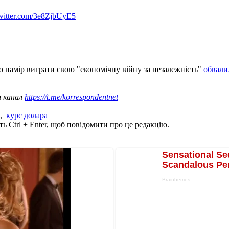
twitter.com/3e8ZjbUyE5
о намір виграти свою "економічну війну за незалежність"
обвалил
ш канал
https://t.me/korrespondentnet
,
курс долара
ь Ctrl + Enter, щоб повідомити про це редакцію.