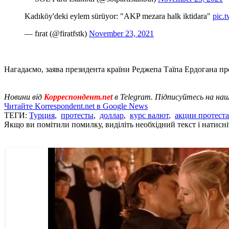
Kadıköy'deki eylem sürüyor: "AKP mezara halk iktidara"
pic.
— fırat (@firatfstk)
November 23, 2021
Нагадаємо, заява президента країни Реджепа Таїпа Ердогана пр
Новини від
Корреспондент.net
в Telegram. Підписуйтесь на на
Читайте Korrespondent.net в Google News
ТЕГИ:
Турция
,
протесты
,
доллар
,
курс валют
,
акции протеста
Якщо ви помітили помилку, виділіть необхідний текст і натисніт