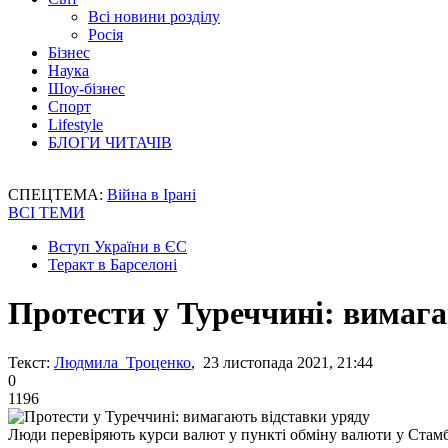
Всі новини розділу
Росія
Бізнес
Наука
Шоу-бізнес
Спорт
Lifestyle
БЛОГИ ЧИТАЧІВ
СПЕЦТЕМА:
Війна в Ірані
ВСІ ТЕМИ
Вступ України в ЄС
Теракт в Барселоні
Протести у Туреччині: вимага
Текст:
Людмила Троценко
, 23 листопада 2021, 21:44
0
1196
Люди перевіряють курси валют у пункті обміну валюти у Стамб