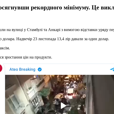
 досягнувши рекордного мінімуму. Це вик
шли на вулиці у Стамбулі та Анкарі з вимогою відставки уряду п
 долара. Надвечір 23 листопада 13,4 лір давали за один долар.
аксім.
я зростання цін на продукти.