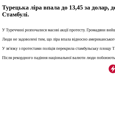
Турецька ліра впала до 13,45 за долар,
Стамбулі.
У Туреччині розпочалися масові акції протесту. Громадяни вий
Люди не задоволені тим, що ліра впала відносно американського
У зв'язку з протестами поліція перекрила стамбульську площу Т
Після рекордного падіння національної валюти люди побоюютьс