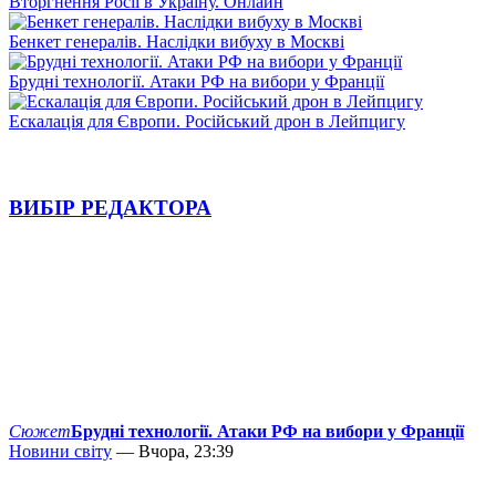
Вторгнення Росії в Україну. Онлайн
Бенкет генералів. Наслідки вибуху в Москві
Брудні технології. Атаки РФ на вибори у Франції
Ескалація для Європи. Російський дрон в Лейпцигу
ВИБІР РЕДАКТОРА
Сюжет
Брудні технології. Атаки РФ на вибори у Франції
Новини світу
— Вчора, 23:39