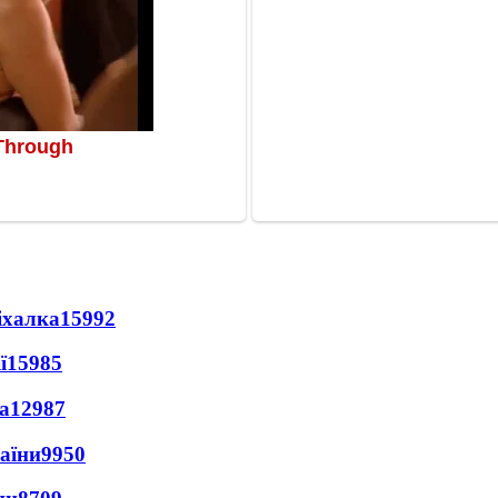
іхалка
15992
ї
15985
а
12987
раїни
9950