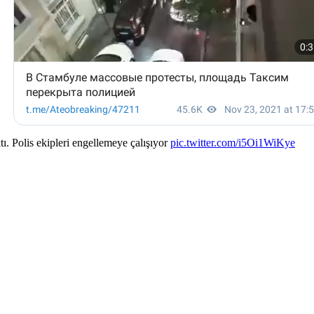
tı. Polis ekipleri engellemeye çalışıyor
pic.twitter.com/i5Oi1WiKye