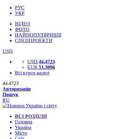
РУС
УКР
ВІДЕО
ФОТО
НАЙПОПУЛЯРНІШІ
СПЕЦПРОЕКТИ
USD
USD
44.4723
EUR
51.3096
Всі курси валют
44.4723
Авторизація
Пошук
RU
ВСІ РОЗДІЛИ
Головна
Україна
Місто
Світ