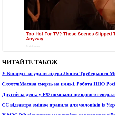
ЧИТАЙТЕ ТАКОЖ
У Білорусі засудили лідера Ляпіса Трубецького М
Сюжет
Масова смерть на пляжі. Робота ППО Росі
Другий за день: у РФ поховали ще одного генерал
ЄС відзавтра змінює правила для чоловіків із Ук