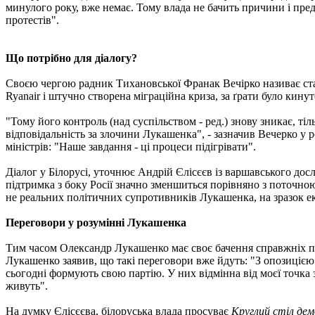
минулого року, вже немає. Тому влада не бачить причини і пре
протестів".
Що потрібно для діалогу?
Своєю чергою радник Тихановської Франак Вечірко називає стабі
Ryanair і штучно створена міграційна криза, за ґрати було кину
"Тому його контроль (над суспільством - ред.) знову зникає, тіл
відповідальність за злочини Лукашенка", - зазначив Вечерко у 
міністрів: "Наше завдання - ці процеси підігрівати".
Діалог у Білорусі, уточнює Андрій Єлісєєв із варшавського до
підтримка з боку Росії значно зменшиться порівняно з поточною.
не реальних політичних супротивників Лукашенка, на зразок ек
Переговори у розумінні Лукашенка
Тим часом Олександр Лукашенко має своє бачення справжніх пе
Лукашенко заявив, що такі переговори вже йдуть: "З опозицією м
сьогодні формують свою партію. У них відмінна від моєї точка зо
живуть".
На думку Єлісєєва, білоруська влада просуває
Круглий стіл де