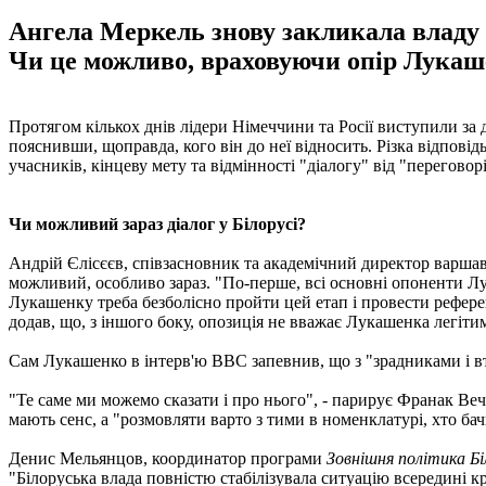
Ангела Меркель знову закликала владу Б
Чи це можливо, враховуючи опір Лука
Протягом кількох днів лідери Німеччини та Росії виступили за
пояснивши, щоправда, кого він до неї відносить. Різка відпові
учасників, кінцеву мету та відмінності "діалогу" від "перегов
Чи можливий зараз діалог у Білорусі?
Андрій Єлісєєв, співзасновник та академічний директор варшавсь
можливий, особливо зараз. "По-перше, всі основні опоненти Лук
Лукашенку треба безболісно пройти цей етап і провести референ
додав, що, з іншого боку, опозиція не вважає Лукашенка легіт
Сам Лукашенко в інтерв'ю ВВС запевнив, що з "зрадниками і вт
"Те саме ми можемо сказати і про нього", - парирує Франак Ве
мають сенс, а "розмовляти варто з тими в номенклатурі, хто б
Денис Мельянцов, координатор програми
Зовнішня політика Бі
"Білоруська влада повністю стабілізувала ситуацію всередині кр