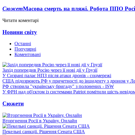
Сюжет
Масова смерть на пляжі. Робота ППО Росі
Читати коментарі
Новини світу
Останні
Популярні
Коментовані
Захід попередив Росію через її нові дії у Грузії
У Сизрані палає НПЗ після атаки дронів - соцмережі
США підозрюють РФ у причетності до інциденту з дроном у Л
РФ створила "українську бригаду" з полонених - ISW
У ФРН над об'єктом із системами Patriot помітили шість невідо
Сюжети
Вторгнення Росії в Україну. Онлайн
Пекельні санкції. Рішення Сената США