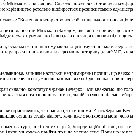
ся Мінськом, - наголошує Єлісєєв і пояснює: - Створюються форм
хнє керівництво ретельно відбирається президентською адмініст
нського: "Кожен диктатор створює собі кишенькових опозиціонер
ращити відносини Мінська із Заходом, але він не приведе до авт
ї імідж в очах прихильників впаде, а опозиція навпаки підвищить 
бен, оскільки у нинішньому мобілізаційному стані, коли зберігає
тати репресивні практики та агресивну риторику держЗМІ", - вва
Мельянцова, зайняли настільки непримиренні позиції, що важко 
позиція попередньою умовою називає відхід Лукашенка і повне пе
 вкрай складно, констатує Франак Вечерко: "Ми вважаємо, що го
- чи вдасться нам запропонувати сценарій, за якого під час вибор
и" використовують, як правило, як синоніми. А ось Франак Вечірко
швидше остання стадія діалогу, коли вже є конкретна мета, чого 
у, номенклатури, політичних партій, Координаційної ради, політич
ори і куди ми хочемо прийти, тоді це матиме сенс. Поки що це все