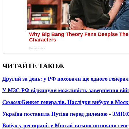
ЧИТАЙТЕ ТАКОЖ
Другий за день: у РФ поховали ще одного генерал
У МЗС РФ відкинули можливість завершення вій
Сюжет
Бенкет генералів. Наслідки вибуху в Моск
Україна поставила Путіна перед дилемою - ЗМІ
10
Вибух у ресторані: у Москві таємно поховали ген