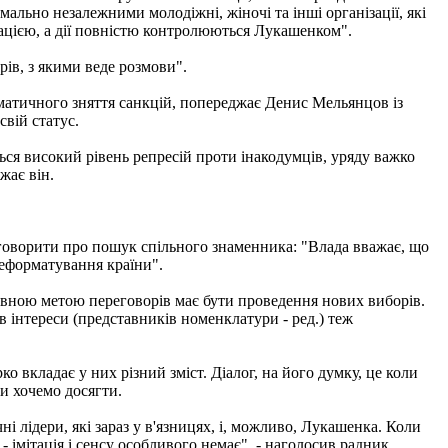
ально незалежними молодіжні, жіночі та інші організації, які
рацією, а дії повністю контролюються Лукашенком".
ів, з якими веде розмови".
оматичного зняття санкцій, попереджає Денис Мельянцов із
свій статус.
ться високий рівень репресій проти інакодумців, уряду важко
жає він.
говорити про пошук спільного знаменника: "Влада вважає, що
реформатування країни".
ловною метою переговорів має бути проведення нових виборів.
ів інтереси (представників номенклатури - ред.) теж
 вкладає у них різний зміст. Діалог, на його думку, це коли
ми хочемо досягти.
ні лідери, які зараз у в'язницях, і, можливо, Лукашенка. Коли
 - імітація і сенсу особливого немає", - наголосив радник