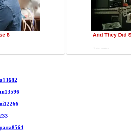
а
13682
ни
13596
ві
12266
233
ерала
8564