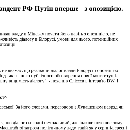
езидент РФ Путін вперше - з опозицією.
икав владу в Мінську почати його навіть з опозицією, не
жливість діалогу в Білорусі, умови для нього, потенційних
опозиції.
, не вважає, що реальний діалог влади Білорусі з опозицією
іод так званого публічного обговорення нової конституції.
ну видимість діалогу", - пояснив Єлісєєв в інтерв'ю DW. І
уде.
овської. За його словами, переговори з Лукашенком навряд чи
ся, що діалог сьогодні неможливий, але інакше пояснює чому:
 Масштабної загрози політичному ладу, такій як у серпні-вересні