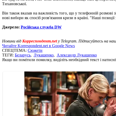
Тихановської.
Він також вказав на важливість того, що у телефонній розмові 
нові вибори як спосіб розв'язання кризи в країні. "Наші позиці
Джерело:
Російська служба DW
Новини від
Корреспондент.net
у Telegram. Підписуйтесь на на
Читайте Korrespondent.net в Google News
СПЕЦТЕМА:
Сюжети
ТЕГИ:
Беларусь
,
Лукашенко
,
Александр Лукашенко
Якщо ви помітили помилку, виділіть необхідний текст і натисніт