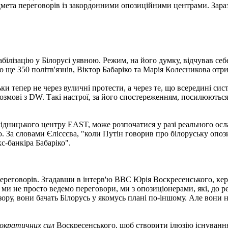
дмета переговорів із закордонними опозиційними центрами. Зараз
лізацію у Білорусі уявною. Режим, на його думку, відчував себе
то ще 350 політв'язнів, Віктор Бабаріко та Марія Колесникова от
ьки тепер не через вуличні протести, а через те, що всередині сис
розмові з DW. Такі настрої, за його спостереженням, посилюються
слідницького центру EAST, може розпочатися у разі реального ос
 За словами Єлісєєва, "коли Путін говорив про білоруську опозиц
с-банкіра Бабаріко".
реговорів. Згадавши в інтерв'ю ВВС Юрія Воскресенського, кер
и не просто ведемо переговори, ми з опозиціонерами, які, до реч
ру, вони бачать Білорусь у якомусь плані по-іншому. Але вони не 
мократичних сил
Воскресенського, щоб створити ілюзію існування 