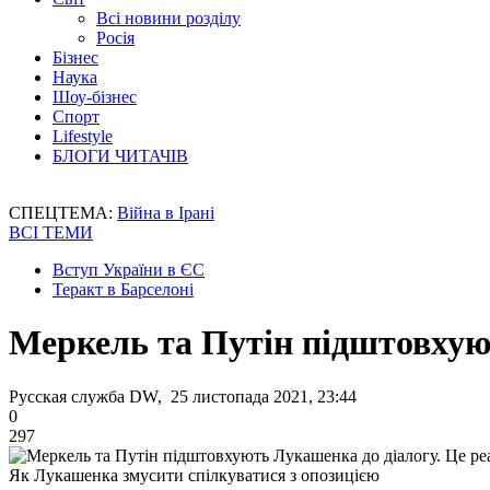
Всі новини розділу
Росія
Бізнес
Наука
Шоу-бізнес
Спорт
Lifestyle
БЛОГИ ЧИТАЧІВ
СПЕЦТЕМА:
Війна в Ірані
ВСІ ТЕМИ
Вступ України в ЄС
Теракт в Барселоні
Меркель та Путін підштовхую
Русская служба DW, 25 листопада 2021, 23:44
0
297
Як Лукашенка змусити спілкуватися з опозицією