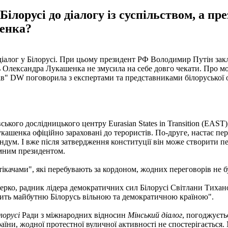
ілорусі до діалогу із суспільством, а пр
шенка?
 діалог у Білорусі. При цьому президент РФ Володимир Путін закл
дь Олександра Лукашенка не змусила на себе довго чекати. Про мо
орів" DW поговорила з експертами та представниками білоруської 
кого дослідницького центру Eurasian States in Transition (EAST)
ашенка офіційно зараховані до терористів. По-друге, настає пер
дум. І вже після затвердження конституції він може створити пев
имним президентом.
ікачами", які перебувають за кордоном, жодних переговорів не б
черко, радник лідера демократичних сил Білорусі Світлани Тихан
ачить майбутню Білорусь вільною та демократичною країною".
лорусі
Ради з міжнародних відносин
Мінський діалог
, погоджуєть
аїни, жодної протестної вуличної активності не спостерігається.