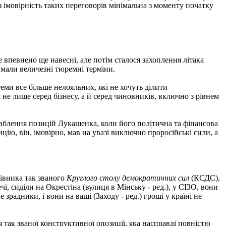
 імовірність таких переговорів мінімальна з моменту початку
 впевнено ще навесні, але потім сталося захоплення літака
римали величезні тюремні терміни.
теми все більше нелояльних, які не хочуть ділити
 не лише серед бізнесу, а й серед чиновників, включно з рівнем
лаблення позицій Лукашенка, коли його політична та фінансова
ію, він, імовірно, мав на увазі виключно проросійські сили, а
івника так званого
Круглого столу демократичних сил
(КСДС),
і, сиділи на Окрестіна (вулиця в Мінську - ред.), у СІЗО, вони
зрадники, і вони на ваші (Заходу - ред.) гроші у країні не
так званої конструктивної опозиції, яка насправді повністю