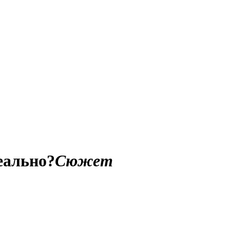
еально?
Сюжет