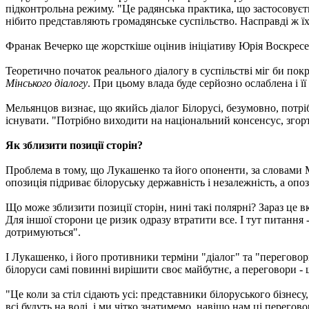
підконтрольна режиму. "Це радянська практика, що застосовуєть
нібито представляють громадянське суспільство. Насправді ж ї
Франак Вечерко ще жорсткіше оцінив ініціативу Юрія Воскресе
Теоретично початок реального діалогу в суспільстві міг би пок
Мінського діалогу
. При цьому влада буде серйозно ослаблена і ї
Мельянцов визнає, що якийсь діалог Білорусі, безумовно, потрі
існувати. "Потрібно виходити на національний консенсус, згор
Як зблизити позиції сторін?
Проблема в тому, що Лукашенко та його опоненти, за словами 
опозиція підриває білоруську державність і незалежність, а о
Що може зблизити позиції сторін, нині такі полярні? Зараз це
Для іншої сторони це ризик одразу втратити все. І тут питання 
дотримуються".
І Лукашенко, і його противники терміни "діалог" та "переговор
білоруси самі повинні вирішити своє майбутнє, а переговори - 
"Це коли за стіл сідають усі: представники білоруського бізнес
всі будуть на волі, і ми чітко знатимемо, навіщо нам ці перегов