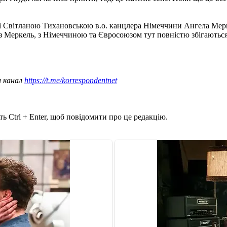
зі Світланою Тихановською в.о. канцлера Німеччини Ангела Мерке
ї з Меркель, з Німеччиною та Євросоюзом тут повністю збігаються
ш канал
https://t.me/korrespondentnet
ь Ctrl + Enter, щоб повідомити про це редакцію.