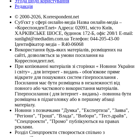
Угода щодо користування
Редакція
© 2000-2026, Korrespondent.net
Суб'єкт у сфері онлайн-медіа Назва онлайн-медіа –
«КореспонденТ.net» Адреса: 02091, місто Київ,
ХАРКІВСЬКЕ ШОСЕ, будинок 172-Б, офіс 208/1 E-mail:
sunlight@mediadim.com.ua
Телефон: 044-205-43-00
Ідентифікатор медіа – R40-06068
Використання будь-яких матеріалів, розміщених на
сайті, дозволяється за умови посилання на
Корреспондент.net.
При копіюванні матеріалів зі сторінки « Новини України
і світу» , для інтернет - видань - обов'язкове пряме
відкрите для пошукових систем гіперпосилання .
Посилання має бути розміщена в незалежності від
повного або часткового використання матеріалів.
Гіперпосилання ( для інтернет - видань) - повинна бути
розміщена в підзаголовку або в першому абзаці
матеріалу.
Новини з позначками "Думка", "Експертиза", "Заява",
"Регіони", "Гроші", "Влада", "Вибори", "Тест-драйв",
"Спецпроекти", "Промо" публікуються на правах
реклами.
Розділ Спецпроекти створюється спільно з