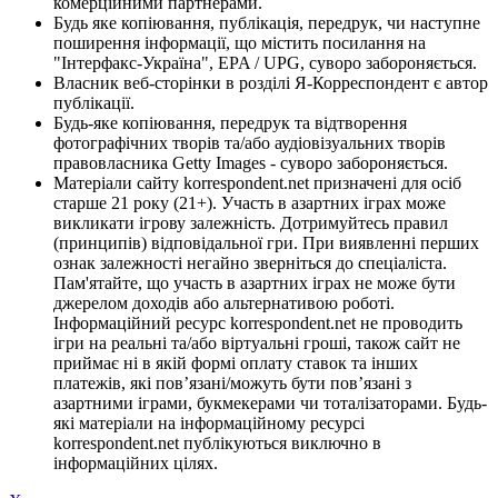
комерційними партнерами.
Будь яке копіювання, публікація, передрук, чи наступне
поширення інформації, що містить посилання на
"Інтерфакс-Україна", EPA / UPG, суворо забороняється.
Власник веб-сторінки в розділі Я-Корреспондент є автор
публікації.
Будь-яке копіювання, передрук та відтворення
фотографічних творів та/або аудіовізуальних творів
правовласника Getty Images - суворо забороняється.
Матеріали сайту korrespondent.net призначені для осіб
старше 21 року (21+). Участь в азартних іграх може
викликати ігрову залежність. Дотримуйтесь правил
(принципів) відповідальної гри. При виявленні перших
ознак залежності негайно зверніться до спеціаліста.
Пам'ятайте, що участь в азартних іграх не може бути
джерелом доходів або альтернативою роботі.
Інформаційний ресурс korrespondent.net не проводить
ігри на реальні та/або віртуальні гроші, також сайт не
приймає ні в якій формі оплату ставок та інших
платежів, які пов’язані/можуть бути пов’язані з
азартними іграми, букмекерами чи тоталізаторами. Будь-
які матеріали на інформаційному ресурсі
korrespondent.net публікуються виключно в
інформаційних цілях.