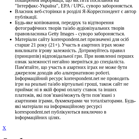
поширення інформації, що містить посилання на
"Інтерфакс-Україна", EPA / UPG, суворо забороняється.
Власник веб-сторінки в розділі Я-Корреспондент є автор
публікації.
Будь-яке копіювання, передрук та відтворення
фотографічних творів та/або аудіовізуальних творів
правовласника Getty Images - суворо забороняється.
Матеріали сайту korrespondent.net призначені для осіб
старше 21 року (21+). Участь в азартних іграх може
викликати ігрову залежність. Дотримуйтесь правил
(принципів) відповідальної гри. При виявленні перших
ознак залежності негайно зверніться до спеціаліста.
Пам'ятайте, що участь в азартних іграх не може бути
джерелом доходів або альтернативою роботі.
Інформаційний ресурс korrespondent.net не проводить
ігри на реальні та/або віртуальні гроші, також сайт не
приймає ні в якій формі оплату ставок та інших
платежів, які пов’язані/можуть бути пов’язані з
азартними іграми, букмекерами чи тоталізаторами. Будь-
які матеріали на інформаційному ресурсі
korrespondent.net публікуються виключно в
інформаційних цілях.
X