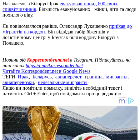
Нагадаємо, з Білорусі Ірак
евакуював понад 600 своїх
співвітчизників
. Більшість евакуйованих - жінки, діти та люди
похилого віку.
Як повідомлялося раніше, Олександр Лукашенко
приїхав до
мігрантів на кордон
. Він відвідав табір біженців у
логістичному центрі у Брузгах біля кордону Білорусі з
Польщею.
Новини від
Корреспондент.net
в Telegram. Підписуйтесь на
наш канал
https://t.me/korrespondentnet
Читайте Korrespondent.net в Google News
ТЕГИ:
Ирак
,
Беларусь
,
авиаперелет
,
граница
,
мигранты
,
авиаперевозки
,
нелегальные мигранты
Якщо ви помітили помилку, виділіть необхідний текст і
натисніть Ctrl + Enter, щоб повідомити про це редакцію.