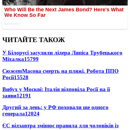
ЧИТАЙТЕ ТАКОЖ
У Білорусі засудили лідера Ляпіса Трубецького
Міхалка
15799
Сюжет
Масова смерть на пляжі. Робота ППО
Росії
15528
Вибух у Москві: Італія відповіла Росії на її
заяви
12191
Другий за день: у РФ поховали ще одного
генерала
12024
ЄС відзавтра змінює правила для чоловіків із