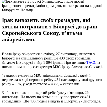
Ірак розпочав репатріацію громадян, які застрягли на кордоні
Білорусі та Польщі
Ірак вивозить своїх громадян, які
хотіли потрапити з Білорусі до країн
Європейського Союзу, п'ятьма
авіарейсами.
Влада Іраку збирається в суботу, 27 листопада, вивезти з
Білорусі на спеціальному рейсі ще 430 своїх громадян.
Загалом із Білорусі виїде 1 894 іракці. Про це пише
ТАСС
із
посиланням на прес-секретаря МЗС Іраку Ахмеда ас-Саххафі.
"Завдяки зусиллям МЗС авіакомпанія
Іракські авіалінії
перевезла в ході першого рейсу 431 пасажира, у ході другого
рейсу – 176, у ході третього – 435", – сказав він.
За його словами, четвертий рейс буде у п'ятницю, 26
листопада. На ньому на батьківщину повернеться 431
громадянин. Ще 430 людей виїдуть із Білорусі 27 листопада.