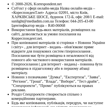
© 2000-2026, Korrespondent.net
Суб'єкт у сфері онлайн-медіа Назва онлайн-медіа –
«КореспонденТ.net» Адреса: 02091, місто Київ,
ХАРКІВСЬКЕ ШОСЕ, будинок 172-Б, офіс 208/1 E-mail:
sunlight@mediadim.com.ua
Телефон: 044-205-43-00
Ідентифікатор медіа – R40-06068
Використання будь-яких матеріалів, розміщених на
сайті, дозволяється за умови посилання на
Корреспондент.net.
При копіюванні матеріалів зі сторінки « Новини України
і світу» , для інтернет - видань - обов'язкове пряме
відкрите для пошукових систем гіперпосилання .
Посилання має бути розміщена в незалежності від
повного або часткового використання матеріалів.
Гіперпосилання ( для інтернет - видань) - повинна бути
розміщена в підзаголовку або в першому абзаці
матеріалу.
Новини з позначками "Думка", "Експертиза", "Заява",
"Регіони", "Гроші", "Влада", "Вибори", "Тест-драйв",
"Спецпроекти", "Промо" публікуються на правах
реклами.
Розділ Спецпроекти створюється спільно з
комерційними партнерами.
Будь яке копіювання, публікація, передрук, чи наступне