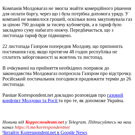
Компанія Молдовагаз не змогла знайти комерційного рішення
для оплати боргу, через що і була потрібна допомога уряду. У
компанії не виявилося грошей, оскільки вона закуповувала газ
за ціною 790 доларів за тисячу кубометрів, а в тариф було
закладено суму набагато нижчу. Передбачається, що з
листопада тариф буде підвищено.
22 листопада Газпром попередив Молдову, що припинить
постачання газу, якщо протягом 48 годин республіка не
сплатить заборгованості за жовтень та листопад.
В очікуванні на прийняття необхідних поправок до
законодавства Молдовагаз попросила Газпром про відстрочку.
Російський постачальник погодився продовжити термін до 26
листопада.
Раніше Кorrespondent.net докладно розповідав про
газовий
конфлікт Молдови та Росії
та про те, як допоможе Україна.
Новини від
Корреспондент.net
у Telegram. Підписуйтесь на наш
канал
https://t.me/korrespondentnet
Читайте Korrespondent.net в Google News