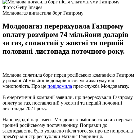
Фото: Getty Images
Молдовагаз виплатила борг Газпрому
Молдовагаз перерахувала Газпрому
оплату розміром 74 мільйони доларів
за газ, спожитий у жовтні та першій
половині листопада поточного року.
Молдова сплатила борг перед російською компанією Газпром
у розмірі 74 мільйонів доларів після ультиматуму від
монополіста. Про це
повідомила
прес-служба Молдовагазу.
В енергетичній компанії заявили, що перерахували Газпрому
оплату за газ, поставлений у жовтні та першій половині
листопада 2021 року.
Напередодні парламент Молдови терміново схвалив переказ
грошей російському постачальнику. Поправки до
законодавства було ухвалено після того, як про це попросила
прем'єр-міністр республіки Наталія Гаврилиця.