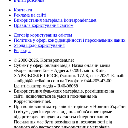
E-mail розсилка
Контакти
Реклама на сайті
Використання матеріалів korrespondent.net
Правила користування сайтом
Договір користування сайтом
Політика у сфері конфіденційності і персональних даних
Угода щодо користування
Редакція
© 2000-2026, Korrespondent.net
Суб'єкт у сфері онлайн-медіа Назва онлайн-медіа –
«КореспонденТ.net» Адреса: 02091, місто Київ,
ХАРКІВСЬКЕ ШОСЕ, будинок 172-Б, офіс 208/1 E-mail:
sunlight@mediadim.com.ua
Телефон: 044-205-43-00
Ідентифікатор медіа – R40-06068
Використання будь-яких матеріалів, розміщених на
сайті, дозволяється за умови посилання на
Корреспондент.net.
При копіюванні матеріалів зі сторінки « Новини України
і світу» , для інтернет - видань - обов'язкове пряме
відкрите для пошукових систем гіперпосилання .
Посилання має бути розміщена в незалежності від
повного або часткового використання матеріалів.