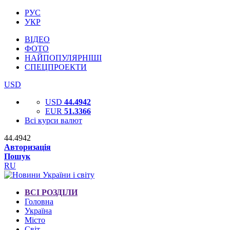
РУС
УКР
ВІДЕО
ФОТО
НАЙПОПУЛЯРНІШІ
СПЕЦПРОЕКТИ
USD
USD
44.4942
EUR
51.3366
Всі курси валют
44.4942
Авторизація
Пошук
RU
ВСІ РОЗДІЛИ
Головна
Україна
Місто
Світ