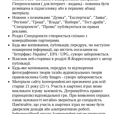
Гіперпосилання ( для інтернет - видань) - повинна бути
розміщена в підзаголовку або в першому абзаці
матеріалу.
Новини з позначками "Думка", "Експертиза", "Заява",
"Регіони", "Гроші", "Влада", "Вибори", "Тест-драйв",
"Спецпроекти", "Промо" публікуються на правах
реклами.
Розділ Спецпроекти створюється спільно з
комерційними партнерами.
Будь яке копіювання, публікація, передрук, чи наступне
поширення інформації, що містить посилання на
"Інтерфакс-Україна", EPA / UPG, суворо забороняється.
Власник веб-сторінки в розділі Я-Корреспондент є автор
публікації.
Будь-яке копіювання, передрук та відтворення
фотографічних творів та/або аудіовізуальних творів
правовласника Getty Images - суворо забороняється.
Матеріали сайту korrespondent.net призначені для осіб
старше 21 року (21+). Участь в азартних іграх може
викликати ігрову залежність. Дотримуйтесь правил
(принципів) відповідальної гри. При виявленні перших
ознак залежності негайно зверніться до спеціаліста.
Пам'ятайте, що участь в азартних іграх не може бути
джерелом доходів або альтернативою роботі.
Інформаційний ресурс korrespondent.net не проводить