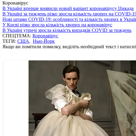
Коронавірус
В Україні вперше виявили новий варіант коронавірусу Цикада
В Україні за тиждень різко зросла кількість хворих на COVID-1
Нові штами COVID-19: особливості та кількість хворих в Украї
У Києві різко зросла кількість хворих на коронавірус
В Україні утричі зросла кількість випадків COVID за тиждень
СПЕЦТЕМА:
Коронавірус
ТЕГИ:
США
,
Нью-Йорк
Якщо ви помітили помилку, виділіть необхідний текст і натисніт