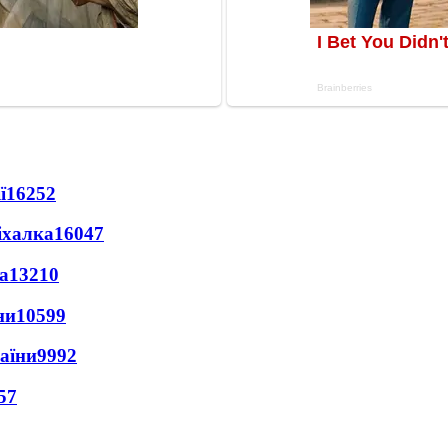
ї
16252
іхалка
16047
а
13210
ни
10599
раїни
9992
57