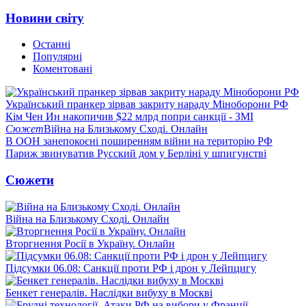
Новини світу
Останні
Популярні
Коментовані
Український пранкер зірвав закриту нараду Міноборони РФ
Кім Чен Ин накопичив $22 млрд попри санкції - ЗМІ
Сюжет
Війна на Близькому Сході. Онлайн
В ООН занепокоєні поширенням війни на територію РФ
Париж звинуватив Русский дом у Берліні у шпигунстві
Сюжети
Війна на Близькому Сході. Онлайн
Вторгнення Росії в Україну. Онлайн
Підсумки 06.08: Санкції проти РФ і дрон у Лейпцигу
Бенкет генералів. Наслідки вибуху в Москві