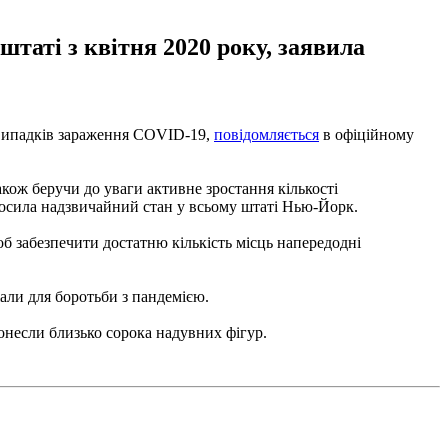
таті з квітня 2020 року, заявила
я випадків зараження COVID-19,
повідомляється
в офіційному
акож беручи до уваги активне зростання кількості
олосила надзвичайний стан у всьому штаті Нью-Йорк.
б забезпечити достатню кількість місць напередодні
али для боротьби з пандемією.
ронесли близько сорока надувних фігур.