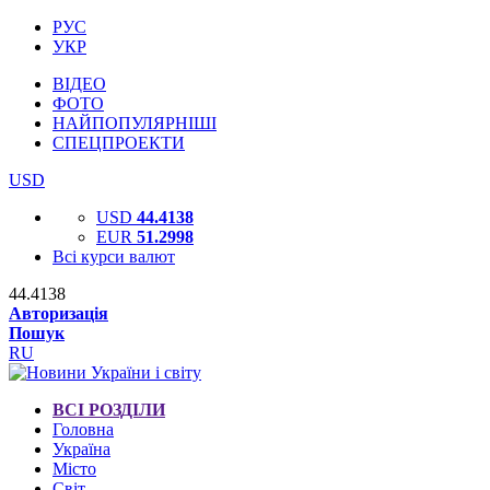
РУС
УКР
ВІДЕО
ФОТО
НАЙПОПУЛЯРНІШІ
СПЕЦПРОЕКТИ
USD
USD
44.4138
EUR
51.2998
Всі курси валют
44.4138
Авторизація
Пошук
RU
ВСІ РОЗДІЛИ
Головна
Україна
Місто
Світ