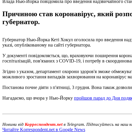
Влада Нью-Йорка повідомила про введення надзвичайного ста
Причиною став коронавірус, який розпо
губернатор.
Губернатор Нью-Йорка Кеті Хокул оголосила про введення надз
указі, опублікованому на сайті губернатора.
У документі повідомляється, що, враховуючи поширення коронаві
госпіталізацій, пов'язаних з COVID-19, і потребу в скоординов
Згідно з указом, департамент охорони здоров'я зможе обмежува
можливого зростання випадків захворювання на коронавірус ма
Постанова почне діяти з п'ятниці, 3 грудня. Вона також дозво
Нагадаємо, що вчора у Нью-Йорку
пройшов парад до Дня подя
Новини від
Корреспондент.net
в Telegram. Підписуйтесь на наш 
Читайте Korrespondent.net в Google News