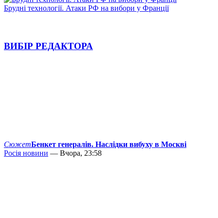
Брудні технології. Атаки РФ на вибори у Франції
ВИБІР РЕДАКТОРА
Сюжет
Бенкет генералів. Наслідки вибуху в Москві
Росія новини
— Вчора, 23:58