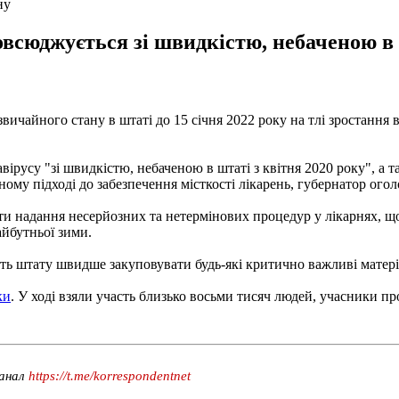
ну
всюджується зі швидкістю, небаченою в ш
вичайного стану в штаті до 15 січня 2022 року на тлі зростанн
русу "зі швидкістю, небаченою в штаті з квітня 2020 року", а т
аному підході до забезпечення місткості лікарень, губернатор ог
ти надання несерйозних та нетермінових процедур у лікарнях, що
йбутньої зими.
лить штату швидше закуповувати будь-які критично важливі матері
ки
. У ході взяли участь близько восьми тисяч людей, учасники п
канал
https://t.me/korrespondentnet