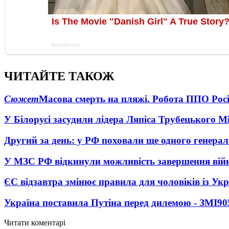
ЧИТАЙТЕ ТАКОЖ
Сюжет
Масова смерть на пляжі. Робота ППО Росі
У Білорусі засудили лідера Ляпіса Трубецького М
Другий за день: у РФ поховали ще одного генерал
У МЗС РФ відкинули можливість завершення вій
ЄС відзавтра змінює правила для чоловіків із Ук
Україна поставила Путіна перед дилемою - ЗМІ
90
Читати коментарі