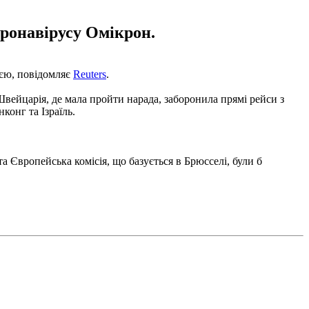
ронавірусу Омікрон.
ією, повідомляє
Reuters
.
Швейцарія, де мала пройти нарада, заборонила прямі рейси з
конг та Ізраїль.
а Європейська комісія, що базується в Брюсселі, були б