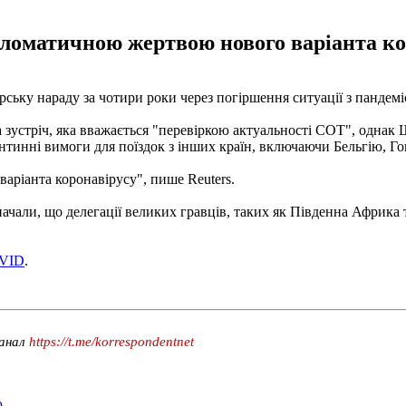
ломатичною жертвою нового варіанта ко
ерську нараду за чотири роки через погіршення ситуації з пандем
 зустріч, яка вважається "перевіркою актуальності СОТ", однак 
нтинні вимоги для поїздок з інших країн, включаючи Бельгію, Гон
ріанта коронавірусу", пише Reuters.
ачали, що делегації великих гравців, таких як Південна Африка т
OVID
.
канал
https://t.me/korrespondentnet