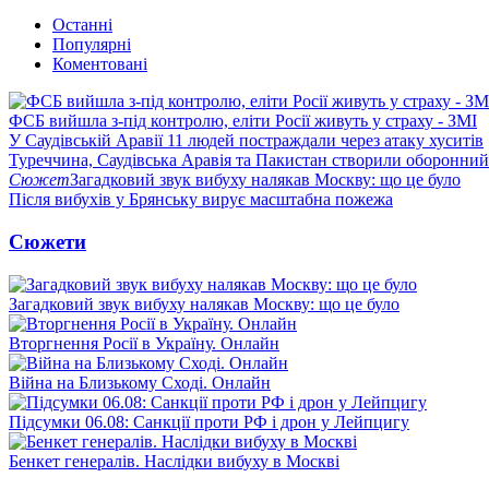
Останні
Популярні
Коментовані
ФСБ вийшла з-під контролю, еліти Росії живуть у страху - ЗМІ
У Саудівській Аравії 11 людей постраждали через атаку хуситів
Туреччина, Саудівська Аравія та Пакистан створили оборонний
Сюжет
Загадковий звук вибуху налякав Москву: що це було
Після вибухів у Брянську вирує масштабна пожежа
Сюжети
Загадковий звук вибуху налякав Москву: що це було
Вторгнення Росії в Україну. Онлайн
Війна на Близькому Сході. Онлайн
Підсумки 06.08: Санкції проти РФ і дрон у Лейпцигу
Бенкет генералів. Наслідки вибуху в Москві