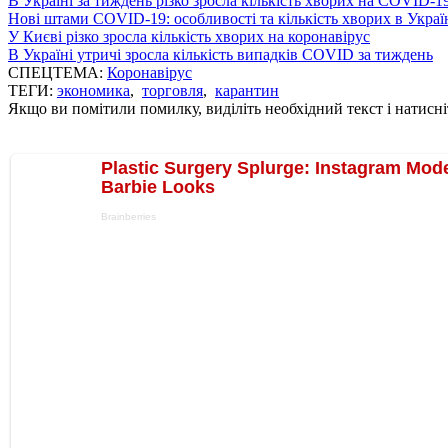
В Україні за тиждень різко зросла кількість хворих на COVID-1
Нові штами COVID-19: особливості та кількість хворих в Украї
У Києві різко зросла кількість хворих на коронавірус
В Україні утричі зросла кількість випадків COVID за тиждень
СПЕЦТЕМА:
Коронавірус
ТЕГИ:
экономика
,
торговля
,
карантин
Якщо ви помітили помилку, виділіть необхідний текст і натисніт