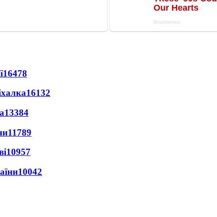
ї
16478
іхалка
16132
а
13384
ни
11789
ві
10957
раїни
10042