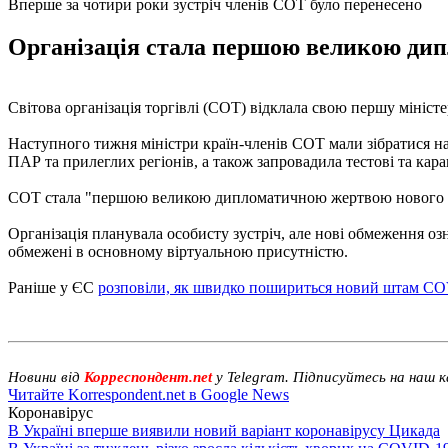
Вперше за чотири роки зустріч членів СОТ було перенесено
Організація стала першою великою дип
Світова організація торгівлі (СОТ) відклала свою першу мініст
Наступного тижня міністри країн-членів СОТ мали зібратися на
ПАР та прилеглих регіонів, а також запровадила тестові та кара
СОТ стала "першою великою дипломатичною жертвою нового ва
Організація планувала особисту зустріч, але нові обмеження озн
обмежені в основному віртуальною присутністю.
Раніше у ЄС
розповіли, як швидко пошириться новий штам C
Новини від
Корреспондент.net
у Telegram. Підписуйтесь на наш 
Читайте Korrespondent.net в Google News
Коронавірус
В Україні вперше виявили новий варіант коронавірусу Цикада