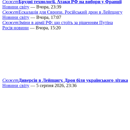
Сюжет
Брудні технології. Атаки РФ на вибори у Франції
Новини світу
— Вчора, 23:39
Сюжет
Ескалація для Європи. Російський дрон в Лейпцигу
Новини світу
— Вчора, 17:07
Сюжет
Зміни в армії РФ: що стоїть за рішенням Путіна
Росія новини
— Вчора, 15:20
Сюжет
Диверсія в Лейпцигу. Дрон біля українського літака
Новини світу
— 5 серпня 2026, 23:36