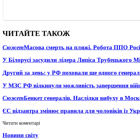
ЧИТАЙТЕ ТАКОЖ
Сюжет
Масова смерть на пляжі. Робота ППО Росі
У Білорусі засудили лідера Ляпіса Трубецького М
Другий за день: у РФ поховали ще одного генерал
У МЗС РФ відкинули можливість завершення вій
Сюжет
Бенкет генералів. Наслідки вибуху в Моск
ЄС відзавтра змінює правила для чоловіків із Ук
Читати коментарі
Новини світу