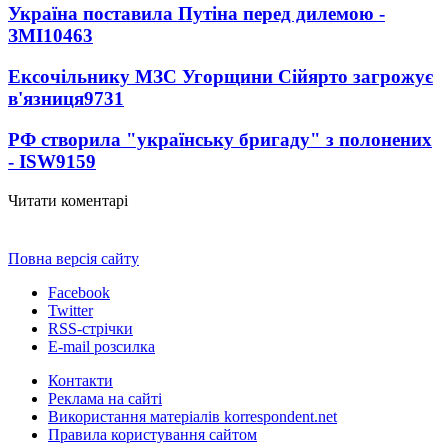
Україна поставила Путіна перед дилемою -
ЗМІ
10463
Ексочільнику МЗС Угорщини Сійярто загрожує
в'язниця
9731
РФ створила "українську бригаду" з полонених
- ISW
9159
Читати коментарі
Повна версія сайту
Facebook
Twitter
RSS-стрічки
E-mail розсилка
Контакти
Реклама на сайті
Використання матеріалів korrespondent.net
Правила користування сайтом