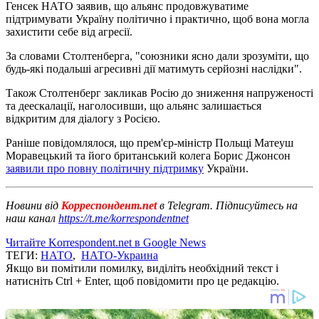
Генсек НАТО заявив, що альянс продовжуватиме
підтримувати Україну політично і практично, щоб вона могла
захистити себе від агресії.
За словами Столтенберга, "союзники ясно дали зрозуміти, що
будь-які подальші агресивні дії матимуть серйозні наслідки".
Також Столтенберг закликав Росію до зниження напруженості
та деескалації, наголосивши, що альянс залишається
відкритим для діалогу з Росією.
Раніше повідомлялося, що прем'єр-міністр Польщі Матеуш
Моравецький та його британський колега Борис Джонсон
заявили про повну політичну підтримку
України.
Новини від
Корреспондент.net
в Telegram. Підписуйтесь на
наш канал
https://t.me/korrespondentnet
Читайте Korrespondent.net в Google News
ТЕГИ:
НАТО
,
НАТО-Украина
Якщо ви помітили помилку, виділіть необхідний текст і
натисніть Ctrl + Enter, щоб повідомити про це редакцію.