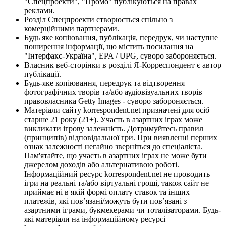
"Спецпроекти", "Промо" публікуються на правах
реклами.
Розділ Спецпроекти створюється спільно з
комерційними партнерами.
Будь яке копіювання, публікація, передрук, чи наступне
поширення інформації, що містить посилання на
"Інтерфакс-Україна", EPA / UPG, суворо забороняється.
Власник веб-сторінки в розділі Я-Корреспондент є автор
публікації.
Будь-яке копіювання, передрук та відтворення
фотографічних творів та/або аудіовізуальних творів
правовласника Getty Images - суворо забороняється.
Матеріали сайту korrespondent.net призначені для осіб
старше 21 року (21+). Участь в азартних іграх може
викликати ігрову залежність. Дотримуйтесь правил
(принципів) відповідальної гри. При виявленні перших
ознак залежності негайно зверніться до спеціаліста.
Пам'ятайте, що участь в азартних іграх не може бути
джерелом доходів або альтернативою роботі.
Інформаційний ресурс korrespondent.net не проводить
ігри на реальні та/або віртуальні гроші, також сайт не
приймає ні в якій формі оплату ставок та інших
платежів, які пов’язані/можуть бути пов’язані з
азартними іграми, букмекерами чи тоталізаторами. Будь-
які матеріали на інформаційному ресурсі