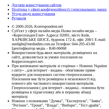
Договір користування сайтом
Політика у сфері конфіденційності і персональних даних
Угода щодо користування
Редакція
© 2000-2026, Korrespondent.net
Суб'єкт у сфері онлайн-медіа Назва онлайн-медіа –
«КореспонденТ.net» Адреса: 02091, місто Київ,
ХАРКІВСЬКЕ ШОСЕ, будинок 172-Б, офіс 208/1 E-mail:
sunlight@mediadim.com.ua
Телефон: 044-205-43-00
Ідентифікатор медіа – R40-06068
Використання будь-яких матеріалів, розміщених на
сайті, дозволяється за умови посилання на
Корреспондент.net.
При копіюванні матеріалів зі сторінки « Новини України
і світу» , для інтернет - видань - обов'язкове пряме
відкрите для пошукових систем гіперпосилання .
Посилання має бути розміщена в незалежності від
повного або часткового використання матеріалів.
Гіперпосилання ( для інтернет - видань) - повинна бути
розміщена в підзаголовку або в першому абзаці
матеріалу.
Новини з позначками "Думка", "Експертиза", "Заява",
"Регіони", "Гроші", "Влада", "Вибори", "Тест-драйв",