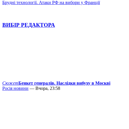
Брудні технології. Атаки РФ на вибори у Франції
ВИБІР РЕДАКТОРА
Сюжет
Бенкет генералів. Наслідки вибуху в Москві
Росія новини
— Вчора, 23:58