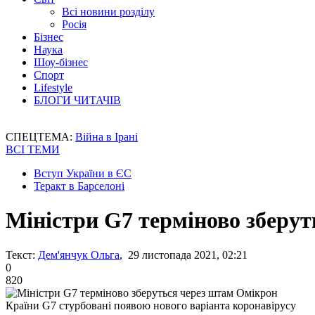
Всі новини розділу
Росія
Бізнес
Наука
Шоу-бізнес
Спорт
Lifestyle
БЛОГИ ЧИТАЧІВ
СПЕЦТЕМА:
Війна в Ірані
ВСІ ТЕМИ
Вступ України в ЄС
Теракт в Барселоні
Міністри G7 терміново зберу
Текст:
Дем'янчук Ольга
, 29 листопада 2021, 02:21
0
820
Країни G7 стурбовані появою нового варіанта коронавірусу