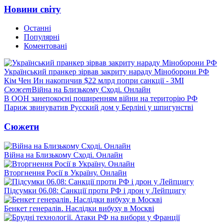
Новини світу
Останні
Популярні
Коментовані
Український пранкер зірвав закриту нараду Міноборони РФ
Кім Чен Ин накопичив $22 млрд попри санкції - ЗМІ
Сюжет
Війна на Близькому Сході. Онлайн
В ООН занепокоєні поширенням війни на територію РФ
Париж звинуватив Русский дом у Берліні у шпигунстві
Сюжети
Війна на Близькому Сході. Онлайн
Вторгнення Росії в Україну. Онлайн
Підсумки 06.08: Санкції проти РФ і дрон у Лейпцигу
Бенкет генералів. Наслідки вибуху в Москві