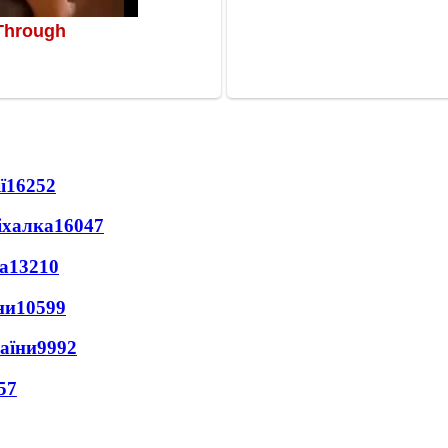
ї
16252
іхалка
16047
а
13210
ни
10599
раїни
9992
57