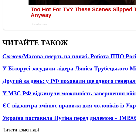
ЧИТАЙТЕ ТАКОЖ
Сюжет
Масова смерть на пляжі. Робота ППО Росі
У Білорусі засудили лідера Ляпіса Трубецького М
Другий за день: у РФ поховали ще одного генерал
У МЗС РФ відкинули можливість завершення вій
ЄС відзавтра змінює правила для чоловіків із Ук
Україна поставила Путіна перед дилемою - ЗМІ
90
Читати коментарі