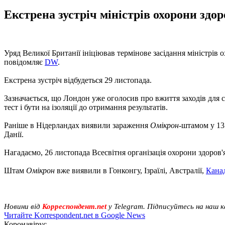
Екстрена зустріч міністрів охорони здор
Уряд Великої Британії ініціював термінове засідання міністрів
повідомляє
DW
.
Екстрена зустріч відбудеться 29 листопада.
Зазначається, що Лондон уже оголосив про вжиття заходів для 
тест і бути на ізоляції до отримання результатів.
Раніше в Нідерландах виявили зараження
Омікрон
-штамом у 13
Данії.
Нагадаємо, 26 листопада Всесвітня організація охорони здоров
Штам
Омікрон
вже виявили в Гонконгу, Ізраїлі, Австралії,
Кана
Новини від
Корреспондент.net
у Telegram. Підписуйтесь на наш 
Читайте Korrespondent.net в Google News
Коронавірус