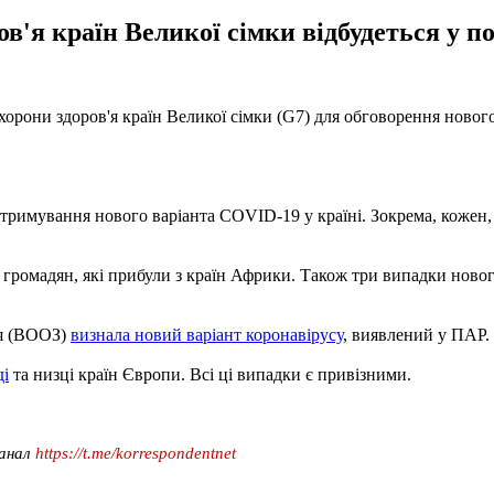
ов'я країн Великої сімки відбудеться у по
 охорони здоров'я країн Великої сімки (G7) для обговорення ново
стримування нового варіанта COVID-19 у країні. Зокрема, кожен,
 громадян, які прибули з країн Африки. Також три випадки нового
'я (ВООЗ)
визнала новий варіант коронавірусу
, виявлений у ПАР.
ді
та низці країн Європи. Всі ці випадки є привізними.
канал
https://t.me/korrespondentnet