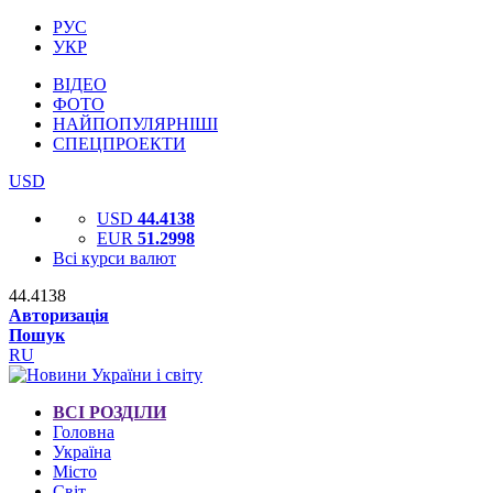
РУС
УКР
ВІДЕО
ФОТО
НАЙПОПУЛЯРНІШІ
СПЕЦПРОЕКТИ
USD
USD
44.4138
EUR
51.2998
Всі курси валют
44.4138
Авторизація
Пошук
RU
ВСІ РОЗДІЛИ
Головна
Україна
Місто
Світ