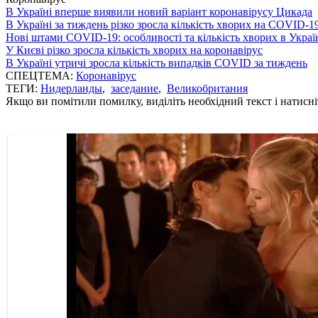
В Україні вперше виявили новий варіант коронавірусу Цикада
В Україні за тиждень різко зросла кількість хворих на COVID-1
Нові штами COVID-19: особливості та кількість хворих в Украї
У Києві різко зросла кількість хворих на коронавірус
В Україні утричі зросла кількість випадків COVID за тиждень
СПЕЦТЕМА:
Коронавірус
ТЕГИ:
Нидерланды
,
заседание
,
Великобритания
Якщо ви помітили помилку, виділіть необхідний текст і натисніт