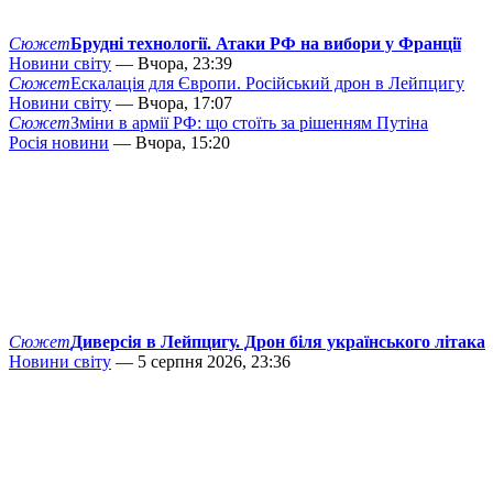
Сюжет
Брудні технології. Атаки РФ на вибори у Франції
Новини світу
— Вчора, 23:39
Сюжет
Ескалація для Європи. Російський дрон в Лейпцигу
Новини світу
— Вчора, 17:07
Сюжет
Зміни в армії РФ: що стоїть за рішенням Путіна
Росія новини
— Вчора, 15:20
Сюжет
Диверсія в Лейпцигу. Дрон біля українського літака
Новини світу
— 5 серпня 2026, 23:36