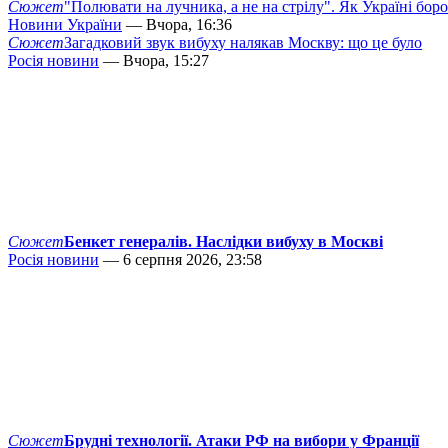
Сюжет
"Полювати на лучника, а не на стрілу". Як Україні бор
Новини України
— Вчора, 16:36
Сюжет
Загадковий звук вибуху налякав Москву: що це було
Росія новини
— Вчора, 15:27
Сюжет
Бенкет генералів. Наслідки вибуху в Москві
Росія новини
— 6 серпня 2026, 23:58
Сюжет
Брудні технології. Атаки РФ на вибори у Франції