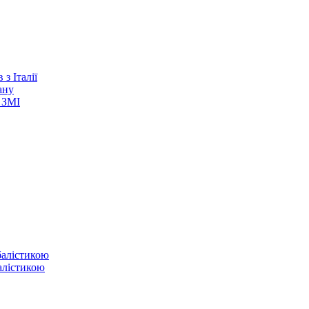
з Італії
ану
 ЗМІ
балістикою