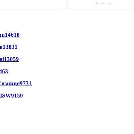
ни
14618
а
13831
ві
13059
463
'язниця
9731
 ISW
9159