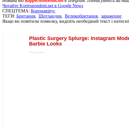
Новини від
Корреспондент.net
в Telegram. Підписуйтесь на на
Читайте Korrespondent.net в Google News
СПЕЦТЕМА:
Коронавірус
ТЕГИ:
Британия
,
Шотландия
,
Великобритания
,
заражение
Якщо ви помітили помилку, виділіть необхідний текст і натисніт