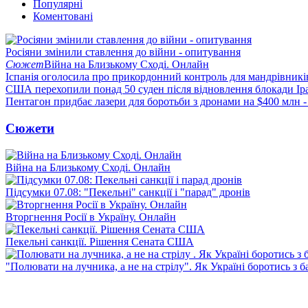
Популярні
Коментовані
Росіяни змінили ставлення до війни - опитування
Сюжет
Війна на Близькому Сході. Онлайн
Іспанія оголосила про прикордонний контроль для мандрівників 
США перехопили понад 50 суден після відновлення блокади Ір
Пентагон придбає лазери для боротьби з дронами на $400 млн -
Сюжети
Війна на Близькому Сході. Онлайн
Підсумки 07.08: "Пекельні" санкції і "парад" дронів
Вторгнення Росії в Україну. Онлайн
Пекельні санкції. Рішення Сената США
"Полювати на лучника, а не на стрілу". Як Україні боротись з 