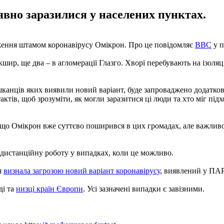
явно заразилися у населених пунктах.
аження штамом коронавірусу Омікрон. Про це повідомляє
BBC
у п
ир, ще два – в агломерації Глазго. Хворі перебувають на ізоляції
канців яких виявили новий варіант, буде запроваджено додаткове
ктів, щоб зрозуміти, як могли заразитися ці люди та хто міг під
що Омікрон вже суттєво поширився в цих громадах, але важливо щ
дистанційну роботу у випадках, коли це можливо.
я
визнала загрозою новий варіант коронавірусу
, виявлений у ПАР
ді та
низці країн Європи
. Усі зазначені випадки є завізними.