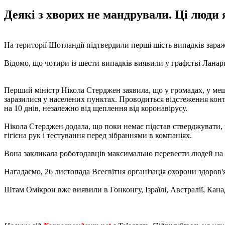
Деякі з хворих не мандрували. Ці люди 
На території Шотландії підтвердили перші шість випадків зар
Відомо, що чотири із шести випадків виявили у графстві Ланаркш
Перший міністр Нікола Стерджен заявила, що у громадах, у меш
заразилися у населених пунктах. Проводиться відстеження конта
на 10 днів, незалежно від щеплення від коронавірусу.
Нікола Стерджен додала, що поки немає підстав стверджувати, 
гігієна рук і тестування перед зібраннями в компаніях.
Вона закликала роботодавців максимально перевести людей на 
Нагадаємо, 26 листопада Всесвітня організація охорони здоров'
Штам Омікрон вже виявили в Гонконгу, Ізраїлі, Австралії, Кана