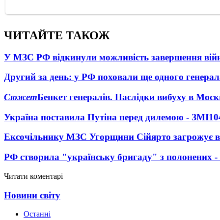
ЧИТАЙТЕ ТАКОЖ
У МЗС РФ відкинули можливість завершення вій
Другий за день: у РФ поховали ще одного генерал
Сюжет
Бенкет генералів. Наслідки вибуху в Моск
Україна поставила Путіна перед дилемою - ЗМІ
10
Ексочільнику МЗС Угорщини Сійярто загрожує в
РФ створила "українську бригаду" з полонених -
Читати коментарі
Новини світу
Останні