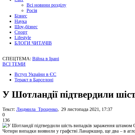
Всі новини розділу
Росія
Бізнес
Наука
Шоу-бізнес
Спорт
Lifestyle
БЛОГИ ЧИТАЧІВ
СПЕЦТЕМА:
Війна в Ірані
ВСІ ТЕМИ
Вступ України в ЄС
Теракт в Барселоні
У Шотландії підтвердили шіс
Текст:
Людмила Троценко
, 29 листопада 2021, 17:37
0
136
Чотири випадки виявили у графстві Ланаркшир, ще два – в агло