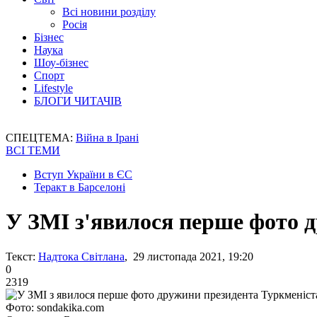
Всі новини розділу
Росія
Бізнес
Наука
Шоу-бізнес
Спорт
Lifestyle
БЛОГИ ЧИТАЧІВ
СПЕЦТЕМА:
Війна в Ірані
ВСІ ТЕМИ
Вступ України в ЄС
Теракт в Барселоні
У ЗМІ з'явилося перше фото 
Текст:
Надтока Світлана
, 29 листопада 2021, 19:20
0
2319
Фото: sondakika.com