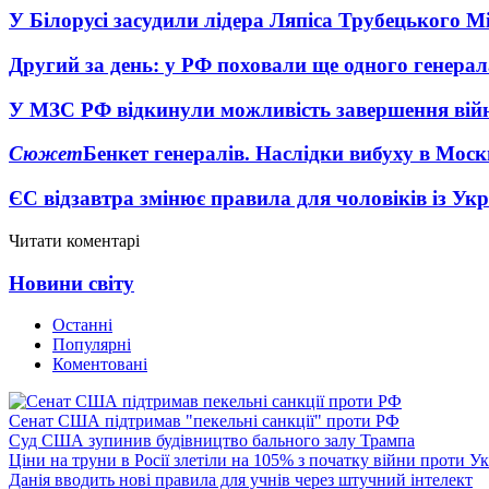
У Білорусі засудили лідера Ляпіса Трубецького М
Другий за день: у РФ поховали ще одного генерал
У МЗС РФ відкинули можливість завершення вій
Сюжет
Бенкет генералів. Наслідки вибуху в Моск
ЄС відзавтра змінює правила для чоловіків із Ук
Читати коментарі
Новини світу
Останні
Популярні
Коментовані
Сенат США підтримав "пекельні санкції" проти РФ
Суд США зупинив будівництво бального залу Трампа
Ціни на труни в Росії злетіли на 105% з початку війни проти У
Данія вводить нові правила для учнів через штучний інтелект