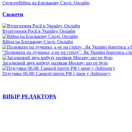
Сюжет
Війна на Близькому Сході. Онлайн
Сюжети
Вторгнення Росії в Україну. Онлайн
Війна на Близькому Сході. Онлайн
"Полювати на лучника, а не на стрілу". Як Україні боротись з 
Загадковий звук вибуху налякав Москву: що це було
Підсумки 06.08: Санкції проти РФ і дрон у Лейпцигу
ВИБІР РЕДАКТОРА