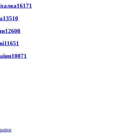
іхалка
16171
а
13510
ни
12608
ві
11651
раїни
10071
країни