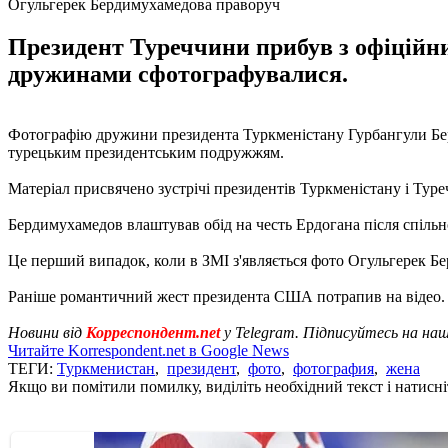
Огульгерек Бердимухамедова праворуч
Президент Туреччини прибув з офіційним
дружинами сфотографувалися.
Фотографію дружини президента Туркменістану Гурбангули Бе
турецьким президентським подружжям.
Матеріал присвячено зустрічі президентів Туркменістану і Тур
Бердимухамедов влаштував обід на честь Ердогана після спільн
Це перший випадок, коли в ЗМІ з'являється фото Огульгерек Б
Раніше романтичний жест президента США потрапив на відео
Новини від
Корреспондент.net
у Telegram. Підписуйтесь на на
Читайте Korrespondent.net в Google News
ТЕГИ:
Туркменистан
,
президент
,
фото
,
фотография
,
жена
Якщо ви помітили помилку, виділіть необхідний текст і натисніт