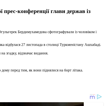
ї прес-конференції глави держав із
Огульгерек Бердимухамедова сфотографували із чоловіком і
ка відбулася 27 листопада в столиці Туркменістану Ашхабаді.
на згадку, відзначає видання.
 дому перед тим, як вони піднялися на борт літака.