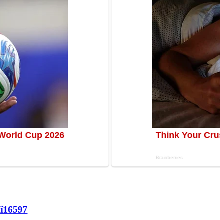
ї
16597