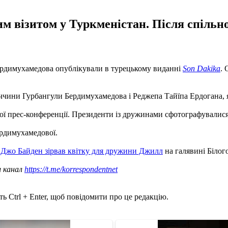
 візитом у Туркменістан. Після спільно
рдимухамедова опублікували в турецькому виданні
Son Dakika
. 
еччини Гурбангули Бердимухамедова і Реджепа Тайїпа Ердогана, я
ої прес-конференції. Президенти із дружинами сфотографувалися 
ердимухамедової.
.
Джо Байден зірвав квітку для дружини Джилл
на галявині Білого
ш канал
https://t.me/korrespondentnet
ь Ctrl + Enter, щоб повідомити про це редакцію.