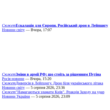
Сюжет
Ескалація для Європи. Російський дрон в Лейпцигу
Новини світу
— Вчора, 17:07
Сюжет
Зміни в армії РФ: що стоїть за рішенням Путіна
Росія новини
— Вчора, 15:20
Сюжет
Диверсія в Лейпцигу. Дрон біля українського літака
Новини світу
— 5 серпня 2026, 23:36
Сюжет
"Намагаються зламати Київ". Реакція Заходу на удар
Новини України
— 5 серпня 2026, 23:09