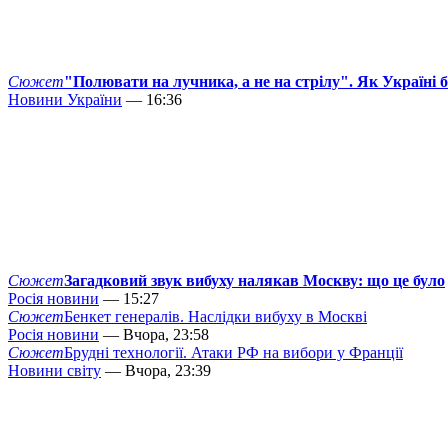
Сюжет
"Полювати на лучника, а не на стрілу". Як Україні 
Новини України
— 16:36
Сюжет
Загадковий звук вибуху налякав Москву: що це було
Росія новини
— 15:27
Сюжет
Бенкет генералів. Наслідки вибуху в Москві
Росія новини
— Вчора, 23:58
Сюжет
Брудні технології. Атаки РФ на вибори у Франції
Новини світу
— Вчора, 23:39