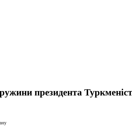
дружини президента Туркменіс