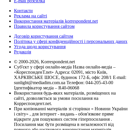
E-mail розсилка
Контакти
Реклама на сайті
Використання матеріалів korrespondent.net
Правила користування сайтом
Договір користування сайтом
Політика у сфері конфіденційності і персональних даних
Угода щодо користування
Редакція
© 2000-2026, Korrespondent.net
Суб'єкт у сфері онлайн-медіа Назва онлайн-медіа –
«КореспонденТ.net» Адреса: 02091, місто Київ,
ХАРКІВСЬКЕ ШОСЕ, будинок 172-Б, офіс 208/1 E-mail:
sunlight@mediadim.com.ua
Телефон: 044-205-43-00
Ідентифікатор медіа – R40-06068
Використання будь-яких матеріалів, розміщених на
сайті, дозволяється за умови посилання на
Корреспондент.net.
При копіюванні матеріалів зі сторінки « Новини України
і світу» , для інтернет - видань - обов'язкове пряме
відкрите для пошукових систем гіперпосилання .
Посилання має бути розміщена в незалежності від
повного або часткового використання матеріалів.