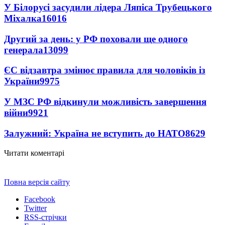
У Білорусі засудили лідера Ляпіса Трубецького
Міхалка
16016
Другий за день: у РФ поховали ще одного
генерала
13099
ЄС відзавтра змінює правила для чоловіків із
України
9975
У МЗС РФ відкинули можливість завершення
війни
9921
Залужний: Україна не вступить до НАТО
8629
Читати коментарі
Повна версія сайту
Facebook
Twitter
RSS-стрічки