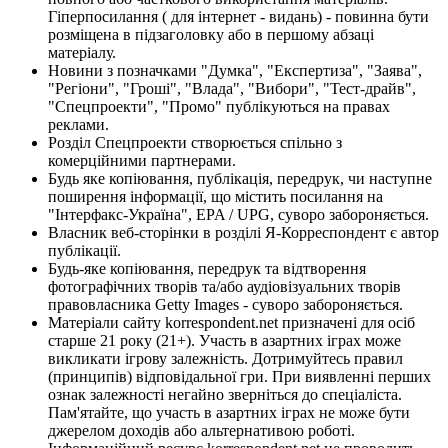
Гіперпосилання ( для інтернет - видань) - повинна бути
розміщена в підзаголовку або в першому абзаці
матеріалу.
Новини з позначками "Думка", "Експертиза", "Заява",
"Регіони", "Гроші", "Влада", "Вибори", "Тест-драйв",
"Спецпроекти", "Промо" публікуються на правах
реклами.
Розділ Спецпроекти створюється спільно з
комерційними партнерами.
Будь яке копіювання, публікація, передрук, чи наступне
поширення інформації, що містить посилання на
"Інтерфакс-Україна", EPA / UPG, суворо забороняється.
Власник веб-сторінки в розділі Я-Корреспондент є автор
публікації.
Будь-яке копіювання, передрук та відтворення
фотографічних творів та/або аудіовізуальних творів
правовласника Getty Images - суворо забороняється.
Матеріали сайту korrespondent.net призначені для осіб
старше 21 року (21+). Участь в азартних іграх може
викликати ігрову залежність. Дотримуйтесь правил
(принципів) відповідальної гри. При виявленні перших
ознак залежності негайно зверніться до спеціаліста.
Пам'ятайте, що участь в азартних іграх не може бути
джерелом доходів або альтернативою роботі.