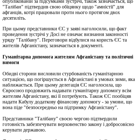
опублікованій за підсумками зустрічі, також зазначається, що
"Талібан" підтвердив свою обіцянку щодо "амністії" для
афганців, котрі працювали проти нього протягом двох
десятиліть.
При цьому представники ЄС у заяві наголосили, що факт
проведення зустрічі у Досі не означає визнання законності
уряду "Талібану". Переговори відбулися на користь ЄС та
жителів Афганістану, зазначається в документі.
Гуманітарна допомога жителям Афганістану та політичні
вимоги
Обидві сторони висловили стурбованість гуманітарною
ситуацією, що погіршується в Афганістані в умовах зими, яка
наближається. При цьому делегація ЄС наголосила, що
Євросоюз продовжить надавати гуманітарну допомогу всім
жителям Афганістану, які її потребують. Також ЄС пообіцяв
надати Кабулу додаткову фінансову допомогу - за умови, що
вона піде "безпосередньо на підтримку Афганістану".
Представники "Талібану" своєю чергою підтвердили
готовність забезпечувати верховенство закону і добросовісно
керувати державою.