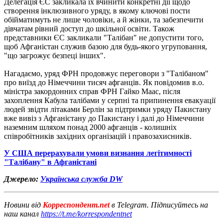
Делегація ЄС закликала їх вчинити конкретні дії щодо
створення інклюзивного уряду, в якому ключові пости
обійматимуть не лише чоловіки, а й жінки, та забезпечити
дівчатам рівний доступ до шкільної освіти. Також
представники ЄС закликали "Талібан" не допустити того,
щоб Афганістан служив базою для будь-якого угруповання,
"що загрожує безпеці інших".
Нагадаємо, уряд ФРН продовжує переговори з "Талібаном"
про виїзд до Німеччини тисяч афганців. Як повідомив в.о.
міністра закордонних справ ФРН Гайко Маас, після
захоплення Кабула талібами у серпні та припинення евакуації
людей звідти літаками Берлін за підтримки уряду Пакистану
вже вивіз з Афганістану до Пакистану і далі до Німеччини
наземним шляхом понад 2000 афганців - колишніх
співробітників західних організацій і правозахисників.
У США перерахували умови визнання легітимності
"Талібану" в Афганістані
Джерело:
Українська служба DW
Новини від
Корреспондент.net
в Telegram. Підписуйтесь на
наш канал
https://t.me/korrespondentnet