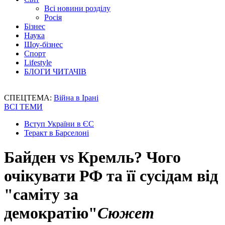
Всі новини розділу
Росія
Бізнес
Наука
Шоу-бізнес
Спорт
Lifestyle
БЛОГИ ЧИТАЧІВ
СПЕЦТЕМА:
Війна в Ірані
ВСІ ТЕМИ
Вступ України в ЄС
Теракт в Барселоні
Байден vs Кремль? Чого
очікувати РФ та її сусідам від
"саміту за
демократію"
Сюжет