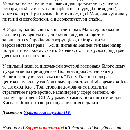
Молдови наразі найкращі шанси для проведення суттєвих
реформ, оскільки там на це орієнтовані уряд і президент", -
каже експерт. При цьому він уточнює, що і Молдова чутлива у
питанні енергобезпеки, а її держструктури слабкі.
В Україні, найбільшій країні з четвірки, Майстер похвалив
сильне громадянське суспільство, додавши, що там
залишаються "проблеми з корупцією, олігархами та
верховенством права". Усі ці питання Байден теж має намір
порушити на своєму саміті. Україна, судячи з усього, відіграє
для нього ключову роль.
У спільній заяві за підсумками зустрічі господаря Білого дому
з українським президентом Володимиром Зеленським у
Вашингтоні у вересні сказано: "Успіх України відіграє
центральну роль у глобальному протистоянні між демократією
та автократією". Тоді сторони домовилися посилити
стратегічне партнерство, насамперед у сфері безпеки. Чи
планує президент США у рамках саміту нові ініціативи для
Києва та інших країн регіону - питання відкрите.
Джерело:
Українська служба DW
Новини від
Корреспондент.net
в Telegram. Підписуйтесь на