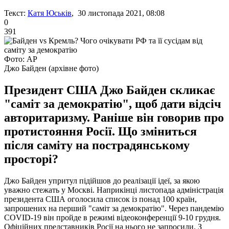
Текст:
Катя Юськів
, 30 листопада 2021, 08:08
0
391
Фото: АР
Джо Байден (архівне фото)
Президент США Джо Байден скликає
"саміт за демократію", щоб дати відсіч
авторитаризму. Раніше він говорив про
протистояння Росії. Що зміниться
після саміту на пострадянському
просторі?
Джо Байден упритул підійшов до реалізації ідеї, за якою
уважно стежать у Москві. Наприкінці листопада адміністрація
президента США оголосила список із понад 100 країн,
запрошених на перший "саміт за демократію". Через пандемію
COVID-19 він пройде в режимі відеоконференції 9-10 грудня.
Офіційних представників Росії на нього не запросили. З