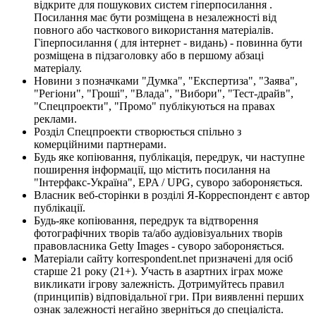
відкрите для пошукових систем гіперпосилання .
Посилання має бути розміщена в незалежності від
повного або часткового використання матеріалів.
Гіперпосилання ( для інтернет - видань) - повинна бути
розміщена в підзаголовку або в першому абзаці
матеріалу.
Новини з позначками "Думка", "Експертиза", "Заява",
"Регіони", "Гроші", "Влада", "Вибори", "Тест-драйв",
"Спецпроекти", "Промо" публікуються на правах
реклами.
Розділ Спецпроекти створюється спільно з
комерційними партнерами.
Будь яке копіювання, публікація, передрук, чи наступне
поширення інформації, що містить посилання на
"Інтерфакс-Україна", EPA / UPG, суворо забороняється.
Власник веб-сторінки в розділі Я-Корреспондент є автор
публікації.
Будь-яке копіювання, передрук та відтворення
фотографічних творів та/або аудіовізуальних творів
правовласника Getty Images - суворо забороняється.
Матеріали сайту korrespondent.net призначені для осіб
старше 21 року (21+). Участь в азартних іграх може
викликати ігрову залежність. Дотримуйтесь правил
(принципів) відповідальної гри. При виявленні перших
ознак залежності негайно зверніться до спеціаліста.