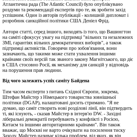
Атлантична рада (The Atlantic Council) було опублікувано
роздуми та рекомендації експертів про те, як зробити захід
успішним. Один із авторів публікації - колишній дипломат і
розробник санкційної політики США Деніел Фрід.
Автори статті, серед іншого, виходять із того, що Вашингтон
на саміті сфокусує увагу на підтримці "вільних та незалежних
ЗМІ, гарантіях вільних демократичних виборів", а також
підтримці активістів. Говорячи про зобов'язання, вони
зазначають, що такими може стати ухвалення іншими
країнами своїх версій так званого закону Магнітського, що діє
в США стосовно Росії, як механізму для санкцій у відповідь
на порушення прав людини.
Від чого залежить успіх саміту Байдена
Тим часом експерти з питань Східної Європи, зокрема,
Штефан Майстер з Німецького товариства зовнішньої
політики (DGAP), налаштовані досить стримано. "Я не
думаю, що саміт створить нові розділові лінії, він підтвердить
ті, які існують, - сказав Майстер в інтерв'ю DW. - Західні
ліберальні демократії перебувають у конфлікті з Росією,
Китаєм та іншими авторитарними країнами". Він також
вважає, що Москві не варто очікувати на посилення тиску
Заходу. Майстер називає кілька проблем, від яких, як він