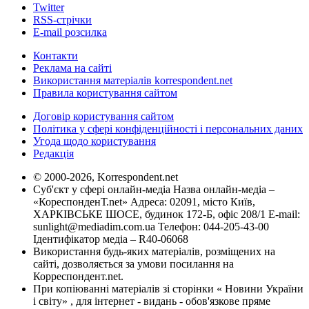
Twitter
RSS-стрічки
E-mail розсилка
Контакти
Реклама на сайті
Використання матеріалів korrespondent.net
Правила користування сайтом
Договір користування сайтом
Політика у сфері конфіденційності і персональних даних
Угода щодо користування
Редакція
© 2000-2026, Korrespondent.net
Суб'єкт у сфері онлайн-медіа Назва онлайн-медіа –
«КореспонденТ.net» Адреса: 02091, місто Київ,
ХАРКІВСЬКЕ ШОСЕ, будинок 172-Б, офіс 208/1 E-mail:
sunlight@mediadim.com.ua
Телефон: 044-205-43-00
Ідентифікатор медіа – R40-06068
Використання будь-яких матеріалів, розміщених на
сайті, дозволяється за умови посилання на
Корреспондент.net.
При копіюванні матеріалів зі сторінки « Новини України
і світу» , для інтернет - видань - обов'язкове пряме