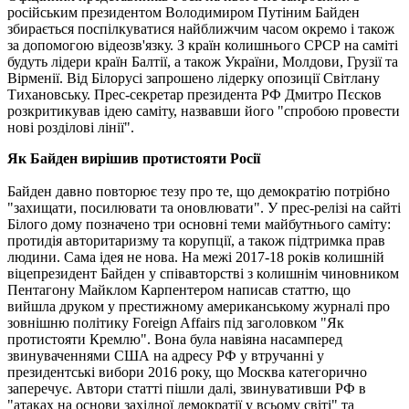
російським президентом Володимиром Путіним Байден
збирається поспілкуватися найближчим часом окремо і також
за допомогою відеозв'язку. З країн колишнього СРСР на саміті
будуть лідери країн Балтії, а також України, Молдови, Грузії та
Вірменії. Від Білорусі запрошено лідерку опозиції Світлану
Тихановську. Прес-секретар президента РФ Дмитро Пєсков
розкритикував ідею саміту, назвавши його "спробою провести
нові розділові лінії".
Як Байден вирішив протистояти Росії
Байден давно повторює тезу про те, що демократію потрібно
"захищати, посилювати та оновлювати". У прес-релізі на сайті
Білого дому позначено три основні теми майбутнього саміту:
протидія авторитаризму та корупції, а також підтримка прав
людини. Сама ідея не нова. На межі 2017-18 років колишній
віцепрезидент Байден у співавторстві з колишнім чиновником
Пентагону Майклом Карпентером написав статтю, що
вийшла друком у престижному американському журналі про
зовнішню політику Foreign Affairs під заголовком "Як
протистояти Кремлю". Вона була навіяна насамперед
звинуваченнями США на адресу РФ у втручанні у
президентські вибори 2016 року, що Москва категорично
заперечує. Автори статті пішли далі, звинувативши РФ в
"атаках на основи західної демократії у всьому світі" та