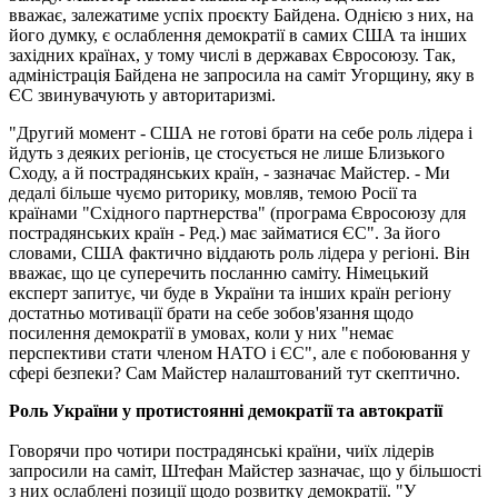
вважає, залежатиме успіх проєкту Байдена. Однією з них, на
його думку, є ослаблення демократії в самих США та інших
західних країнах, у тому числі в державах Євросоюзу. Так,
адміністрація Байдена не запросила на саміт Угорщину, яку в
ЄС звинувачують у авторитаризмі.
"Другий момент - США не готові брати на себе роль лідера і
йдуть з деяких регіонів, це стосується не лише Близького
Сходу, а й пострадянських країн, - зазначає Майстер. - Ми
дедалі більше чуємо риторику, мовляв, темою Росії та
країнами "Східного партнерства" (програма Євросоюзу для
пострадянських країн - Ред.) має займатися ЄС". За його
словами, США фактично віддають роль лідера у регіоні. Він
вважає, що це суперечить посланню саміту. Німецький
експерт запитує, чи буде в України та інших країн регіону
достатньо мотивації брати на себе зобов'язання щодо
посилення демократії в умовах, коли у них "немає
перспективи стати членом НАТО і ЄС", але є побоювання у
сфері безпеки? Сам Майстер налаштований тут скептично.
Роль України у протистоянні демократії та автократії
Говорячи про чотири пострадянські країни, чиїх лідерів
запросили на саміт, Штефан Майстер зазначає, що у більшості
з них ослаблені позиції щодо розвитку демократії. "У