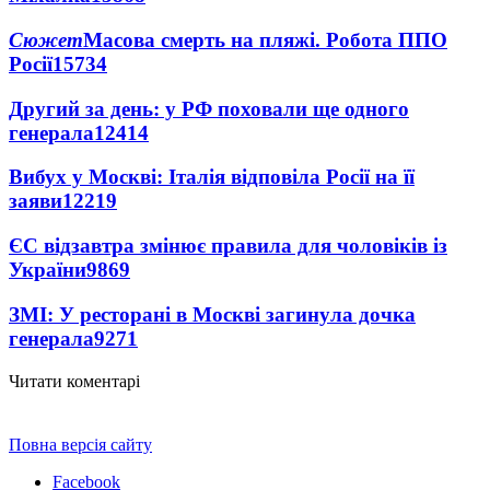
Сюжет
Масова смерть на пляжі. Робота ППО
Росії
15734
Другий за день: у РФ поховали ще одного
генерала
12414
Вибух у Москві: Італія відповіла Росії на її
заяви
12219
ЄС відзавтра змінює правила для чоловіків із
України
9869
ЗМІ: У ресторані в Москві загинула дочка
генерала
9271
Читати коментарі
Повна версія сайту
Facebook