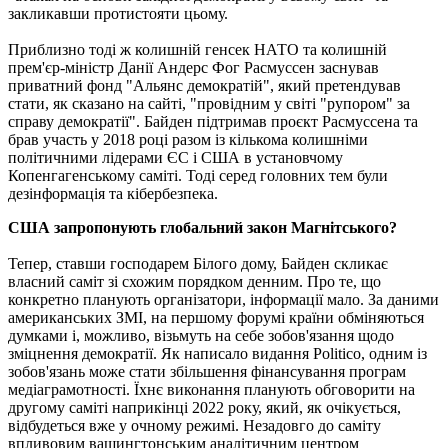
закликавши протистояти цьому.
Приблизно тоді ж колишній генсек НАТО та колишній
прем'єр-міністр Данії Андерс Фог Расмусcен заснував
приватний фонд "Альянс демократій", який претендував
стати, як сказано на сайті, "провідним у світі "рупором" за
справу демократії". Байден підтримав проєкт Расмусcена та
брав участь у 2018 році разом із кількома колишніми
політичними лідерами ЄС і США в установчому
Копенгагенському саміті. Тоді серед головних тем були
дезінформація та кібербезпека.
США запропонують глобальний закон Магнітського?
Тепер, ставши господарем Білого дому, Байден скликає
власний саміт зі схожим порядком денним. Про те, що
конкретно планують організатори, інформації мало. За даними
американських ЗМІ, на першому форумі країни обміняються
думками і, можливо, візьмуть на себе зобов'язання щодо
зміцнення демократії. Як написало видання Politico, одним із
зобов'язань може стати збільшення фінансування програм
медіаграмотності. Їхнє виконання планують обговорити на
другому саміті наприкінці 2022 року, який, як очікується,
відбудеться вже у очному режимі. Незадовго до саміту
впливовим вашингтонським аналітичним центром