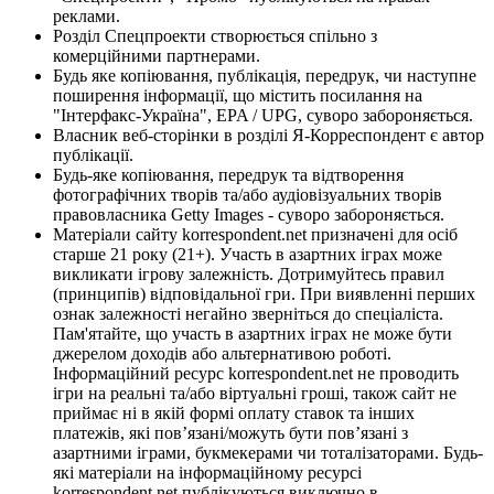
реклами.
Розділ Спецпроекти створюється спільно з
комерційними партнерами.
Будь яке копіювання, публікація, передрук, чи наступне
поширення інформації, що містить посилання на
"Інтерфакс-Україна", EPA / UPG, суворо забороняється.
Власник веб-сторінки в розділі Я-Корреспондент є автор
публікації.
Будь-яке копіювання, передрук та відтворення
фотографічних творів та/або аудіовізуальних творів
правовласника Getty Images - суворо забороняється.
Матеріали сайту korrespondent.net призначені для осіб
старше 21 року (21+). Участь в азартних іграх може
викликати ігрову залежність. Дотримуйтесь правил
(принципів) відповідальної гри. При виявленні перших
ознак залежності негайно зверніться до спеціаліста.
Пам'ятайте, що участь в азартних іграх не може бути
джерелом доходів або альтернативою роботі.
Інформаційний ресурс korrespondent.net не проводить
ігри на реальні та/або віртуальні гроші, також сайт не
приймає ні в якій формі оплату ставок та інших
платежів, які пов’язані/можуть бути пов’язані з
азартними іграми, букмекерами чи тоталізаторами. Будь-
які матеріали на інформаційному ресурсі
korrespondent.net публікуються виключно в