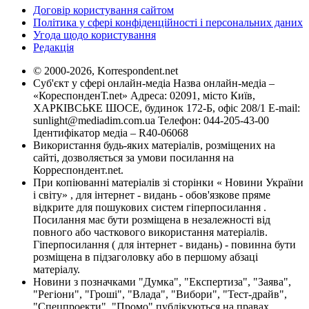
Договір користування сайтом
Політика у сфері конфіденційності і персональних даних
Угода щодо користування
Редакція
© 2000-2026, Korrespondent.net
Суб'єкт у сфері онлайн-медіа Назва онлайн-медіа –
«КореспонденТ.net» Адреса: 02091, місто Київ,
ХАРКІВСЬКЕ ШОСЕ, будинок 172-Б, офіс 208/1 E-mail:
sunlight@mediadim.com.ua
Телефон: 044-205-43-00
Ідентифікатор медіа – R40-06068
Використання будь-яких матеріалів, розміщених на
сайті, дозволяється за умови посилання на
Корреспондент.net.
При копіюванні матеріалів зі сторінки « Новини України
і світу» , для інтернет - видань - обов'язкове пряме
відкрите для пошукових систем гіперпосилання .
Посилання має бути розміщена в незалежності від
повного або часткового використання матеріалів.
Гіперпосилання ( для інтернет - видань) - повинна бути
розміщена в підзаголовку або в першому абзаці
матеріалу.
Новини з позначками "Думка", "Експертиза", "Заява",
"Регіони", "Гроші", "Влада", "Вибори", "Тест-драйв",
"Спецпроекти", "Промо" публікуються на правах