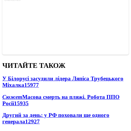
ЧИТАЙТЕ ТАКОЖ
У Білорусі засудили лідера Ляпіса Трубецького
Міхалка
15977
Сюжет
Масова смерть на пляжі. Робота ППО
Росії
15935
Другий за день: у РФ поховали ще одного
генерала
12927