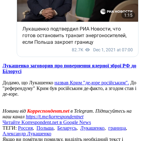
Лукашенко заговорив про повернення ядерної зброї РФ до
Білорусі
Додамо, що Лукашенко
назвав Крим "де-юре російським".
До
"референдуму" Крим був російським де-факто, а згодом став і
де-юре.
Новини від
Корреспондент.net
в Telegram. Підписуйтесь на
наш канал
https://t.me/korrespondentnet
Читайте Korrespondent.net в Google News
ТЕГИ:
Россия
,
Польша
,
Беларусь
,
Лукашенко
,
граница
,
Александр Лукашенко
Якщо ви помітили помилку, виділіть необхідний текст і