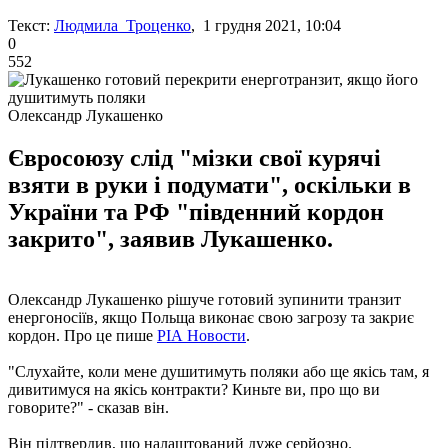
Текст:
Людмила Троценко
, 1 грудня 2021, 10:04
0
552
Олександр Лукашенко
Євросоюзу слід "мізки свої курячі
взяти в руки і подумати", оскільки в
України та РФ "південний кордон
закрито", заявив Лукашенко.
Олександр Лукашенко рішуче готовий зупинити транзит
енергоносіїв, якщо Польща виконає свою загрозу та закриє
кордон. Про це пише
РІА Новости
.
"Слухайте, коли мене душитимуть поляки або ще якісь там, я
дивитимуся на якісь контракти? Киньте ви, про що ви
говорите?" - сказав він.
Він підтвердив, що налаштований дуже серйозно.