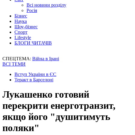
Всі новини розділу
Росія
Бізнес
Наука
Шоу-бізнес
Спорт
Lifestyle
БЛОГИ ЧИТАЧІВ
СПЕЦТЕМА:
Війна в Ірані
ВСІ ТЕМИ
Вступ України в ЄС
Теракт в Барселоні
Лукашенко готовий
перекрити енерготранзит,
якщо його "душитимуть
поляки"