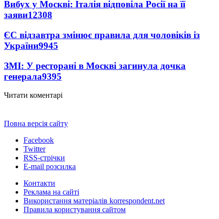
Вибух у Москві: Італія відповіла Росії на її
заяви
12308
ЄС відзавтра змінює правила для чоловіків із
України
9945
ЗМІ: У ресторані в Москві загинула дочка
генерала
9395
Читати коментарі
Повна версія сайту
Facebook
Twitter
RSS-стрічки
E-mail розсилка
Контакти
Реклама на сайті
Використання матеріалів korrespondent.net
Правила користування сайтом