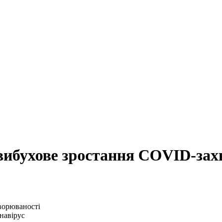
вибухове зростання COVID-зах
навірус