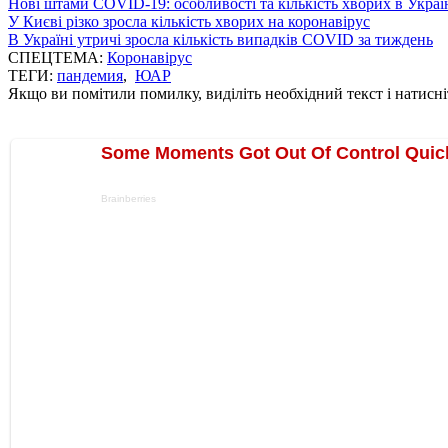
Нові штами COVID-19: особливості та кількість хворих в Украї
У Києві різко зросла кількість хворих на коронавірус
В Україні утричі зросла кількість випадків COVID за тиждень
СПЕЦТЕМА:
Коронавірус
ТЕГИ:
пандемия
,
ЮАР
Якщо ви помітили помилку, виділіть необхідний текст і натисніт