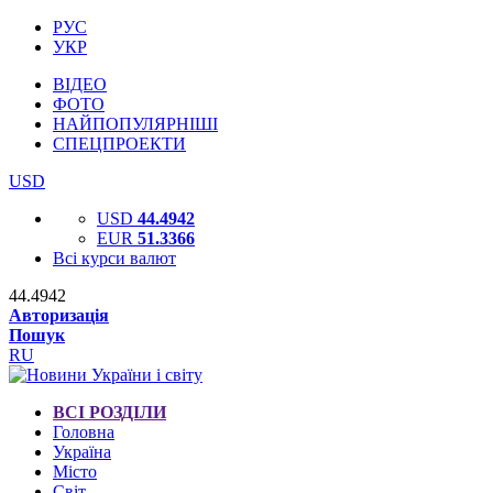
РУС
УКР
ВІДЕО
ФОТО
НАЙПОПУЛЯРНІШІ
СПЕЦПРОЕКТИ
USD
USD
44.4942
EUR
51.3366
Всі курси валют
44.4942
Авторизація
Пошук
RU
ВСІ РОЗДІЛИ
Головна
Україна
Місто
Світ