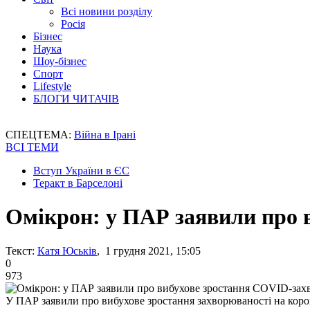
Всі новини розділу
Росія
Бізнес
Наука
Шоу-бізнес
Спорт
Lifestyle
БЛОГИ ЧИТАЧІВ
СПЕЦТЕМА:
Війна в Ірані
ВСІ ТЕМИ
Вступ України в ЄС
Теракт в Барселоні
Омікрон: у ПАР заявили про 
Текст:
Катя Юськів
, 1 грудня 2021, 15:05
0
973
У ПАР заявили про вибухове зростання захворюваності на коро