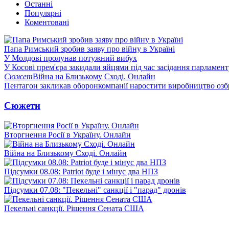
Останні
Популярні
Коментовані
Папа Римський зробив заяву про війну в Україні
У Молдові пролунав потужний вибух
У Косові прем'єра закидали яйцями під час засідання парламент
Сюжет
Війна на Близькому Сході. Онлайн
Пентагон закликав оборонкомпанії наростити виробництво озб
Сюжети
Вторгнення Росії в Україну. Онлайн
Війна на Близькому Сході. Онлайн
Підсумки 08.08: Patriot буде і мінус два НПЗ
Підсумки 07.08: "Пекельні" санкції і "парад" дронів
Пекельні санкції. Рішення Сената США