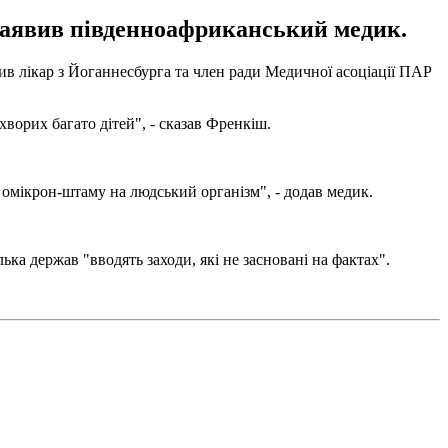
 заявив південноафриканський медик.
в лікар з Йоганнесбурга та член ради Медичної асоціації ПАР
ворих багато дітей", - сказав Френкіш.
у омікрон-штаму на людський організм", - додав медик.
лька держав "вводять заходи, які не засновані на фактах".