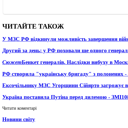
ЧИТАЙТЕ ТАКОЖ
У МЗС РФ відкинули можливість завершення вій
Другий за день: у РФ поховали ще одного генерал
Сюжет
Бенкет генералів. Наслідки вибуху в Моск
РФ створила "українську бригаду" з полонених -
Ексочільнику МЗС Угорщини Сійярто загрожує в
Україна поставила Путіна перед дилемою - ЗМІ
10
Читати коментарі
Новини світу