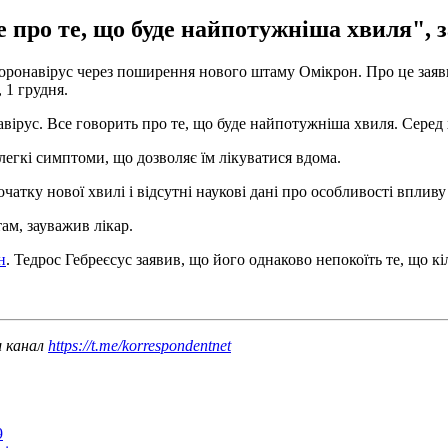
же про те, що буде найпотужніша хвиля",
оронавірус через поширення нового штаму Омікрон. Про це заяви
 1 грудня.
ірус. Все говорить про те, що буде найпотужніша хвиля. Серед х
легкі симптоми, що дозволяє їм лікуватися вдома.
атку нової хвилі і відсутні наукові дані про особливості вплив
ам, зауважив лікар.
н
. Тедрос Гебреєсус заявив, що його однаково непокоїть те, що кі
ш канал
https://t.me/korrespondentnet
9