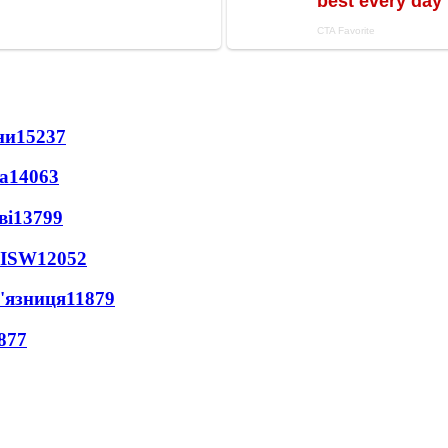
ни
15237
а
14063
ві
13799
 ISW
12052
'язниця
11879
877