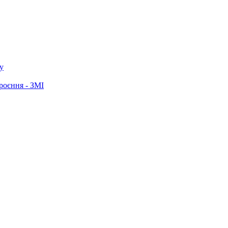
у
роєння - ЗМІ