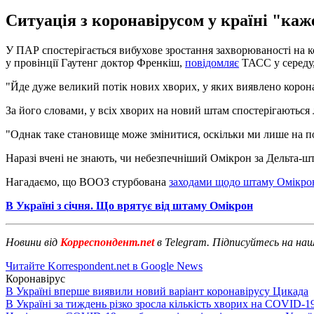
Ситуація з коронавірусом у країні "ка
У ПАР спостерігається вибухове зростання захворюваності на к
у провінції Гаутенг доктор Френкіш,
повідомляє
ТАСС у середу,
"Йде дуже великий потік нових хворих, у яких виявлено коронав
За його словами, у всіх хворих на новий штам спостерігаються 
"Однак таке становище може змінитися, оскільки ми лише на поч
Наразі вчені не знають, чи небезпечніший Омікрон за Дельта-шт
Нагадаємо, що ВООЗ стурбована
заходами щодо штаму Омікро
В Україні з січня. Що врятує від штаму Омікрон
Новини від
Корреспондент.net
в Telegram. Підписуйтесь на на
Читайте Korrespondent.net в Google News
Коронавірус
В Україні вперше виявили новий варіант коронавірусу Цикада
В Україні за тиждень різко зросла кількість хворих на COVID-1