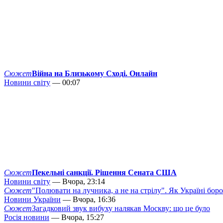
Сюжет
Війна на Близькому Сході. Онлайн
Новини світу
— 00:07
Сюжет
Пекельні санкції. Рішення Сената США
Новини світу
— Вчора, 23:14
Сюжет
"Полювати на лучника, а не на стрілу". Як Україні бор
Новини України
— Вчора, 16:36
Сюжет
Загадковий звук вибуху налякав Москву: що це було
Росія новини
— Вчора, 15:27