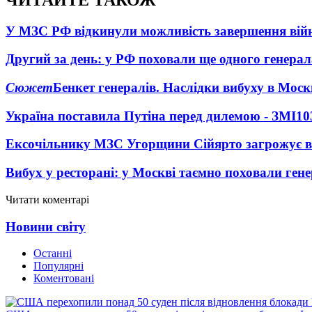
У МЗС РФ відкинули можливість завершення вій
Другий за день: у РФ поховали ще одного генерал
Сюжет
Бенкет генералів. Наслідки вибуху в Моск
Україна поставила Путіна перед дилемою - ЗМІ
10
Ексочільнику МЗС Угорщини Сійярто загрожує в
Вибух у ресторані: у Москві таємно поховали ген
Читати коментарі
Новини світу
Останні
Популярні
Коментовані