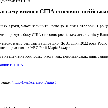
ня дипломатів США
ку саму вимогу США стосовно російських
ш як 3 роки, мають залишити Росію до 31 січня 2022 року. Про 
самий примус з боку США стосовно російських дипломатів у Ваш
 маємо намір реагувати відповідно. До 31 січня 2022 року Рос
ційний представник МЗС Росії Марія Захарова.
 та не підуть на компроміс, наступних американських диппраців
 залишать США
.
ш канал
https://t.me/korrespondentnet
"