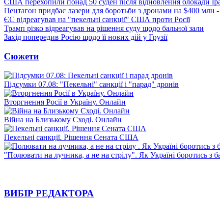
США перехопили понад 50 суден після відновлення блокади Ір
Пентагон придбає лазери для боротьби з дронами на $400 млн -
ЄС відреагував на "пекельні санкції" США проти Росії
Трамп різко відреагував на рішення суду щодо бальної зали
Захід попередив Росію щодо її нових дій у Грузії
Сюжети
Підсумки 07.08: "Пекельні" санкції і "парад" дронів
Вторгнення Росії в Україну. Онлайн
Війна на Близькому Сході. Онлайн
Пекельні санкції. Рішення Сената США
"Полювати на лучника, а не на стрілу". Як Україні боротись з 
ВИБІР РЕДАКТОРА