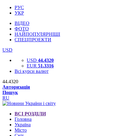
РУС
УКР
ВІДЕО
ФОТО
НАЙПОПУЛЯРНІШІ
СПЕЦПРОЕКТИ
USD
USD
44.4320
EUR
51.3316
Всі курси валют
44.4320
Авторизація
Пошук
RU
ВСІ РОЗДІЛИ
Головна
Україна
Місто
Світ