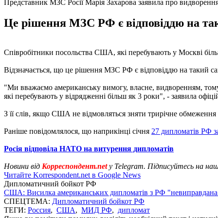
Представник МЗС Росії Марія Захарова заявила про видворен
Це рішення МЗС РФ є відповіддю на та
Співробітники посольства США, які перебувають у Москві біль
Відзначається, що це рішення МЗС РФ є відповіддю на такий 
"Ми вважаємо американську вимогу, власне, видворенням, тому
які перебувають у відрядженні більш як 3 роки", - заявила офі
З її слів, якщо США не відмовляться зняти трирічне обмеження
Раніше повідомлялося, що наприкінці січня
27 дипломатів РФ
Росія відповіла НАТО на витурення дипломатів
Новини від
Корреспондент.net
у Telegram. Підписуйтесь на на
Читайте Korrespondent.net в Google News
Дипломатичний бойкот РФ
США: Висилка американських дипломатів з РФ "невиправдана
СПЕЦТЕМА:
Дипломатичний бойкот РФ
ТЕГИ:
Россия
,
США
,
МИД РФ
,
дипломат