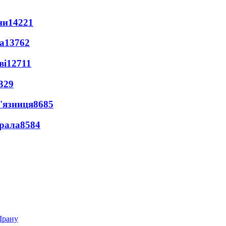
ни
14221
а
13762
ві
12711
329
'язниця
8685
ерала
8584