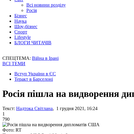
Всі новини розділу
Росія
Бізнес
Наука
Шоу-бізнес
Спорт
Lifestyle
БЛОГИ ЧИТАЧІВ
СПЕЦТЕМА:
Війна в Ірані
ВСІ ТЕМИ
Вступ України в ЄС
Теракт в Барселоні
Росія пішла на видворення д
Текст:
Надтока Світлана
, 1 грудня 2021, 16:24
1
790
Фото: RT