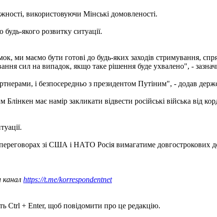
ності, використовуючи Мінські домовленості.
будь-якого розвитку ситуації.
к, ми маємо бути готові до будь-яких заходів стримування, спрям
ння сил на випадок, якщо таке рішення буде ухвалено", - зазнач
нерами, і безпосередньо з президентом Путіним", - додав держ
м Блінкен має намір закликати відвести російські війська від ко
туації.
 переговорах зі США і НАТО Росія вимагатиме довгострокових д
ш канал
https://t.me/korrespondentnet
ь Ctrl + Enter, щоб повідомити про це редакцію.