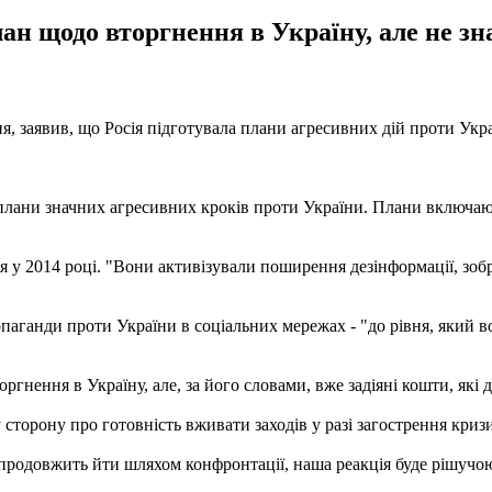
ан щодо вторгнення в Україну, але не з
я, заявив, що Росія підготувала плани агресивних дій проти Ук
плани значних агресивних кроків проти України. Плани включают
вся у 2014 році. "Вони активізували поширення дезінформації, з
опаганди проти України в соціальних мережах - "до рівня, який в
ргнення в Україну, але, за його словами, вже задіяні кошти, які 
торону про готовність вживати заходів у разі загострення кризи
продовжить йти шляхом конфронтації, наша реакція буде рішучою.