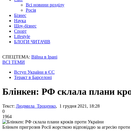
Всі новини розділу
Росія
Бізнес
Наука
Шоу-бізнес
Спорт
Lifestyle
БЛОГИ ЧИТАЧІВ
СПЕЦТЕМА:
Війна в Ірані
ВСІ ТЕМИ
Вступ України в ЄС
Теракт в Барселоні
Блінкен: РФ склала плани кро
Текст:
Людмила Троценко
, 1 грудня 2021, 18:28
0
1964
Блінкен пригрозив Росії жорсткою відповіддю за агресію проти