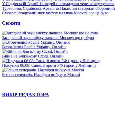
У Саудівській Аравії 11 людей постраждали через атаку хуситів
Туреччина, Саудівська Аравія та Пакистан створили оборонний
Сюжет
Загадковий звук вибуху налякав Москву: що це було
Сюжети
Загадковий звук вибуху налякав Москву: що це було
Вторгнення Росії в Україну. Онлайн
Війна на Близькому Сході. Онлайн
Підсумки 06.08: Санкції проти РФ і дрон у Лейпцигу
Бенкет генералів. Наслідки вибуху в Москві
ВИБІР РЕДАКТОРА