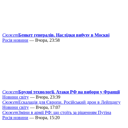
Сюжет
Бенкет генералів. Наслідки вибуху в Москві
Росія новини
— Вчора, 23:58
Сюжет
Брудні технології. Атаки РФ на вибори у Франції
Новини світу
— Вчора, 23:39
Сюжет
Ескалація для Європи. Російський дрон в Лейпцигу
Новини світу
— Вчора, 17:07
Сюжет
Зміни в армії РФ: що стоїть за рішенням Путіна
Росія новини
— Вчора, 15:20