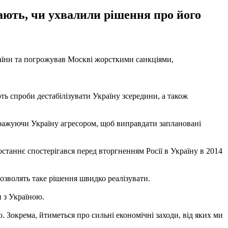
нають, чи ухвалили рішення про його
раїни та погрожував Москві жорсткими санкціями,
ь спроби дестабілізувати Україну зсередини, а також
ображуючи Україну агресором, щоб виправдати заплановані
останнє спостерігався перед вторгненням Росії в Україну в 2014
дозволять таке рішення швидко реалізувати.
 з Україною.
 Зокрема, йтиметься про сильні економічні заходи, від яких ми