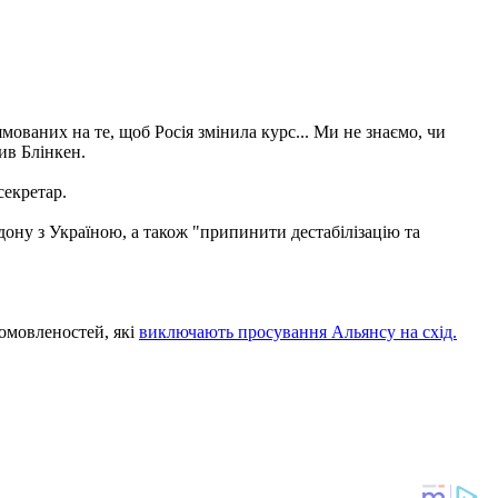
ованих на те, щоб Росія змінила курс... Ми не знаємо, чи
ив Блінкен.
секретар.
рдону з Україною, а також "припинити дестабілізацію та
омовленостей, які
виключають просування Альянсу на cхід.