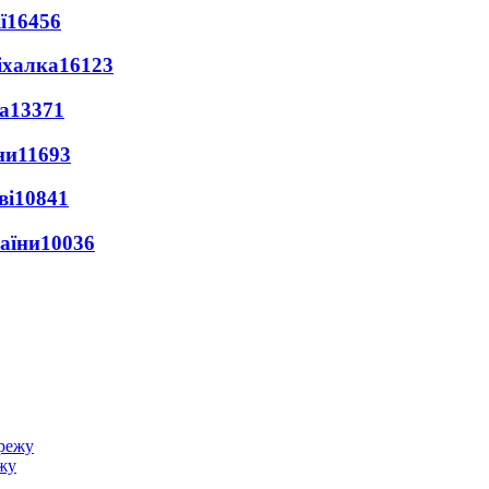
ї
16456
іхалка
16123
а
13371
ни
11693
ві
10841
раїни
10036
ежу