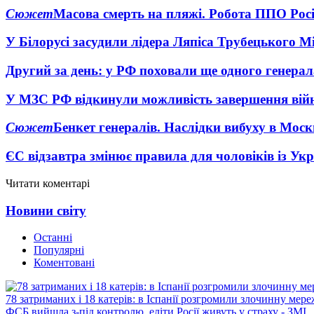
Сюжет
Масова смерть на пляжі. Робота ППО Росі
У Білорусі засудили лідера Ляпіса Трубецького М
Другий за день: у РФ поховали ще одного генерал
У МЗС РФ відкинули можливість завершення вій
Сюжет
Бенкет генералів. Наслідки вибуху в Моск
ЄС відзавтра змінює правила для чоловіків із Ук
Читати коментарі
Новини світу
Останні
Популярні
Коментовані
78 затриманих і 18 катерів: в Іспанії розгромили злочинну мер
ФСБ вийшла з-під контролю, еліти Росії живуть у страху - ЗМІ