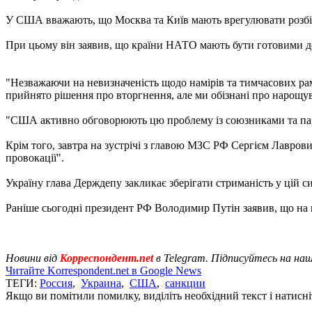
У США вважають, що Москва та Київ мають врегулювати розбіж
При цьому він заявив, що країни НАТО мають бути готовими до 
"Незважаючи на невизначеність щодо намірів та тимчасових рамо
прийнято рішення про вторгнення, але ми обізнані про нарощува
"США активно обговорюють цю проблему із союзниками та парт
Крім того, завтра на зустрічі з главою МЗС РФ Сергієм Лаврови
провокації".
Україну глава Держдепу закликає зберігати стриманість у цій си
Раніше сьогодні президент РФ Володимир Путін заявив, що на
Новини від
Корреспондент.net
в Telegram. Підписуйтесь на на
Читайте Korrespondent.net в Google News
ТЕГИ:
Россия
,
Украина
,
США
,
санкции
Якщо ви помітили помилку, виділіть необхідний текст і натисніт