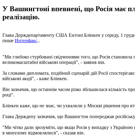
У Вашингтоні впевнені, що Росія має пл
реалізацію.
Глава Держдепартаменту США Ентоні Блінкен у середу, 1 грудн
пише
Интерфакс
..
"Ми глибоко стурбовані свідченнями того, що Росія становила 
великомасштабні військові операції", - заявив він.
За словами дипломата, подібний сценарій дій Росії спостеріга
військові акції", - каже Блінкен.
Він зазначив, що останнім часом різко збільшилася кількість пр
році".
Блінкен каже, що не знає, чи ухвалили у Москві рішення про вто
Глава Держдепу зазначив, що Вашингтон попереджав російську с
"Ми чітко дали зрозуміти, що якщо Росія у випадку з Україною 
в минулому відмовлялися", - сказав він.