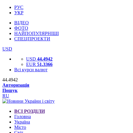
РУС
УКР
ВІДЕО
ФОТО
НАЙПОПУЛЯРНІШІ
СПЕЦПРОЕКТИ
USD
USD
44.4942
EUR
51.3366
Всі курси валют
44.4942
Авторизація
Пошук
RU
ВСІ РОЗДІЛИ
Головна
Україна
Місто
Світ