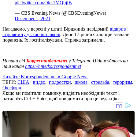
pic.twitter.com/Okk1MQbjIB
— CBS Evening News (@CBSEveningNews)
December 1, 2021
Нагадаємо, у вересні у штаті Вірджинія невідомий
відкрив
стрілянину у старшій школі
. Двоє 17-річних хлопців зазнали
поранень, їх госпіталізували. Стрілка затримали.
Новини від
Корреспондент.net
у Telegram. Підписуйтесь на
наш канал
https://t.me/korrespondentnet
Читайте Korrespondent.net в Google News
ТЕГИ:
США
,
видео
,
подростки
,
школа
,
стрельба
,
тероризм
,
Оксфорд
Якщо ви помітили помилку, виділіть необхідний текст і
натисніть Ctrl + Enter, щоб повідомити про це редакцію.