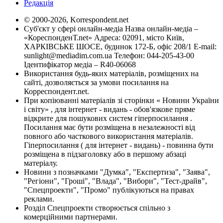
Редакція
© 2000-2026, Korrespondent.net
Суб'єкт у сфері онлайн-медіа Назва онлайн-медіа –
«КореспонденТ.net» Адреса: 02091, місто Київ,
ХАРКІВСЬКЕ ШОСЕ, будинок 172-Б, офіс 208/1 E-mail:
sunlight@mediadim.com.ua
Телефон: 044-205-43-00
Ідентифікатор медіа – R40-06068
Використання будь-яких матеріалів, розміщених на
сайті, дозволяється за умови посилання на
Корреспондент.net.
При копіюванні матеріалів зі сторінки « Новини України
і світу» , для інтернет - видань - обов'язкове пряме
відкрите для пошукових систем гіперпосилання .
Посилання має бути розміщена в незалежності від
повного або часткового використання матеріалів.
Гіперпосилання ( для інтернет - видань) - повинна бути
розміщена в підзаголовку або в першому абзаці
матеріалу.
Новини з позначками "Думка", "Експертиза", "Заява",
"Регіони", "Гроші", "Влада", "Вибори", "Тест-драйв",
"Спецпроекти", "Промо" публікуються на правах
реклами.
Розділ Спецпроекти створюється спільно з
комерційними партнерами.