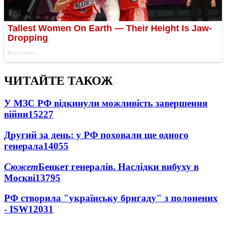
ЧИТАЙТЕ ТАКОЖ
У МЗС РФ відкинули можливість завершення
війни
15227
Другий за день: у РФ поховали ще одного
генерала
14055
Сюжет
Бенкет генералів. Наслідки вибуху в
Москві
13795
РФ створила "українську бригаду" з полонених
- ISW
12031