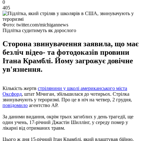
0
405
Фото: twitter.com/michigannews
Підлітка судитимуть як дорослого
Сторона звинувачення заявила, що має
безліч відео- та фотодоказів провини
Ітана Крамблі. Йому загрожує довічне
ув'язнення.
Кількість жертв
стрілянини у школі американського міста
Оксфорд
, штат Мічиган, збільшилася до чотирьох. Стрілка
звинувачують у тероризмі. Про це в ніч на четвер, 2 грудня,
повідомило
агентство АР.
За даними видання, окрім трьох загиблих у день трагедії, ще
один учень, 17-річний Джастін Шиллінг, у середу помер у
лікарні від отриманих травм.
Цього ж дня 15-річний Ітан Крамблі, який влаштував бійню,