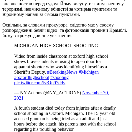
вперше постав перед судом. Йому висунуто звинувачення у
тероризмі, навмисному вбивстві за чотирма пунктами та
збройному нападі за сімома пунктами.
Оскільки, за словами прокурора, слідство має у своєму
розпорядженні безліч відео- та фотодоказів провини Крамблі,
йому загрожує довічне ув'язнення.
MICHIGAN HIGH SCHOOL SHOOTING
Video from inside classroom at oxford high school
shows brave students refusing to open door for
apparent shooter who was identifying himself as a
Sheriff’s Deputy.
#BreakingNews
#Michigan
#oxfordhighschool
#shooting
pic.twitter.com/tseOp97ddv
— NY Actions (@NY_ACTIONS)
November 30,
2021
A fourth student died today from injuries after a deadly
school shooting in Oxford, Michigan. The 15-year-old
accused gunman is being tried as an adult and just
hours before the attack, his parents met with the school
regarding his troubling behavior.