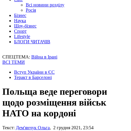
Всі новини розділу
Росія
Бізнес
Наука
Шоу-бізнес
Спорт
Lifestyle
БЛОГИ ЧИТАЧІВ
СПЕЦТЕМА:
Війна в Ірані
ВСІ ТЕМИ
Вступ України в ЄС
Теракт в Барселоні
Польща веде переговори
щодо розміщення військ
НАТО на кордоні
Текст:
Дем'янчук Ольга
, 2 грудня 2021, 23:54