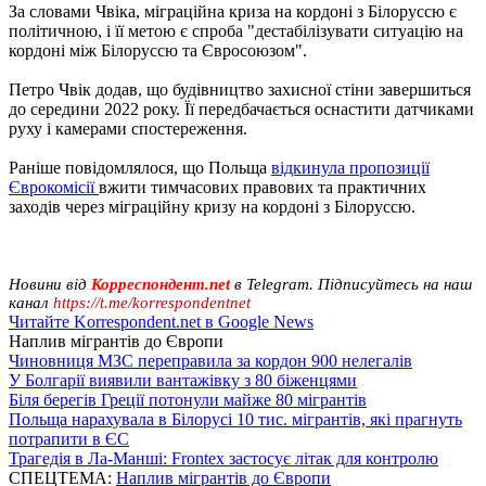
За словами Чвіка, міграційна криза на кордоні з Білоруссю є
політичною, і її метою є спроба "дестабілізувати ситуацію на
кордоні між Білоруссю та Євросоюзом".
Петро Чвік додав, що будівництво захисної стіни завершиться
до середини 2022 року. Її передбачається оснастити датчиками
руху і камерами спостереження.
Раніше повідомлялося, що Польща
відкинула пропозиції
Єврокомісії
вжити тимчасових правових та практичних
заходів через міграційну кризу на кордоні з Білоруссю.
Новини від
Корреспондент.net
в Telegram. Підписуйтесь на наш
канал
https://t.me/korrespondentnet
Читайте Korrespondent.net в Google News
Наплив мігрантів до Європи
Чиновниця МЗС переправила за кордон 900 нелегалів
У Болгарії виявили вантажівку з 80 біженцями
Біля берегів Греції потонули майже 80 мігрантів
Польща нарахувала в Білорусі 10 тис. мігрантів, які прагнуть
потрапити в ЄС
Трагедія в Ла-Манші: Frontex застосує літак для контролю
СПЕЦТЕМА:
Наплив мігрантів до Європи