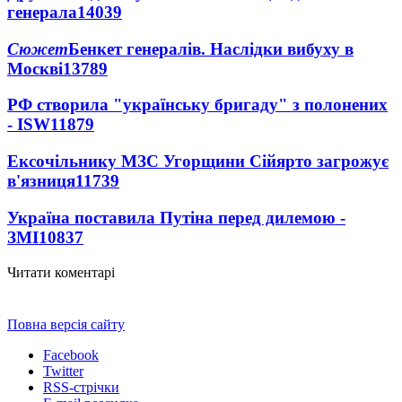
генерала
14039
Сюжет
Бенкет генералів. Наслідки вибуху в
Москві
13789
РФ створила "українську бригаду" з полонених
- ISW
11879
Ексочільнику МЗС Угорщини Сійярто загрожує
в'язниця
11739
Україна поставила Путіна перед дилемою -
ЗМІ
10837
Читати коментарі
Повна версія сайту
Facebook
Twitter
RSS-стрічки