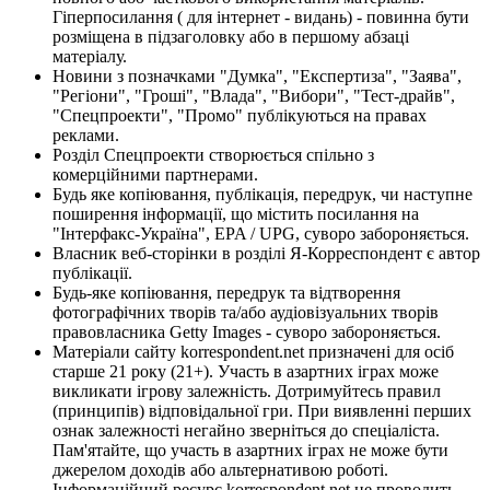
Гіперпосилання ( для інтернет - видань) - повинна бути
розміщена в підзаголовку або в першому абзаці
матеріалу.
Новини з позначками "Думка", "Експертиза", "Заява",
"Регіони", "Гроші", "Влада", "Вибори", "Тест-драйв",
"Спецпроекти", "Промо" публікуються на правах
реклами.
Розділ Спецпроекти створюється спільно з
комерційними партнерами.
Будь яке копіювання, публікація, передрук, чи наступне
поширення інформації, що містить посилання на
"Інтерфакс-Україна", EPA / UPG, суворо забороняється.
Власник веб-сторінки в розділі Я-Корреспондент є автор
публікації.
Будь-яке копіювання, передрук та відтворення
фотографічних творів та/або аудіовізуальних творів
правовласника Getty Images - суворо забороняється.
Матеріали сайту korrespondent.net призначені для осіб
старше 21 року (21+). Участь в азартних іграх може
викликати ігрову залежність. Дотримуйтесь правил
(принципів) відповідальної гри. При виявленні перших
ознак залежності негайно зверніться до спеціаліста.
Пам'ятайте, що участь в азартних іграх не може бути
джерелом доходів або альтернативою роботі.
Інформаційний ресурс korrespondent.net не проводить