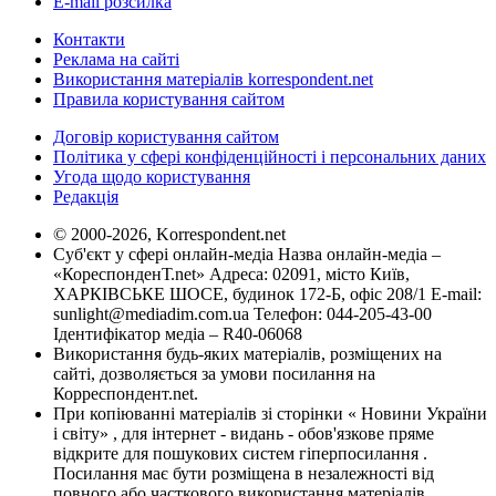
E-mail розсилка
Контакти
Реклама на сайті
Використання матеріалів korrespondent.net
Правила користування сайтом
Договір користування сайтом
Політика у сфері конфіденційності і персональних даних
Угода щодо користування
Редакція
© 2000-2026, Korrespondent.net
Суб'єкт у сфері онлайн-медіа Назва онлайн-медіа –
«КореспонденТ.net» Адреса: 02091, місто Київ,
ХАРКІВСЬКЕ ШОСЕ, будинок 172-Б, офіс 208/1 E-mail:
sunlight@mediadim.com.ua
Телефон: 044-205-43-00
Ідентифікатор медіа – R40-06068
Використання будь-яких матеріалів, розміщених на
сайті, дозволяється за умови посилання на
Корреспондент.net.
При копіюванні матеріалів зі сторінки « Новини України
і світу» , для інтернет - видань - обов'язкове пряме
відкрите для пошукових систем гіперпосилання .
Посилання має бути розміщена в незалежності від
повного або часткового використання матеріалів.